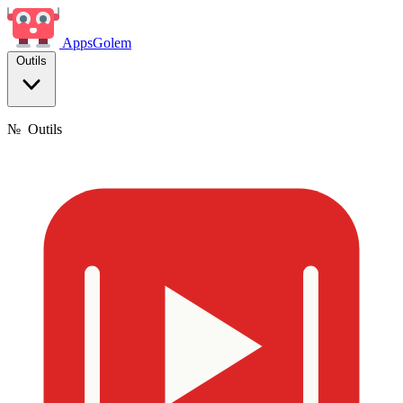
Apps
Golem
Outils
№
Outils