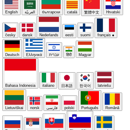
English
العربيّة
български
català
Hrvatski
繁體中文
česky
dansk
Nederlands
eesti
suomi
français
●
Deutsch
Ελληνικά
עברית
हिंदी
Magyar
Bahasa Indonesia
italiano
latviešu
日本語
한국어
Lietuviškai
norsk
فارسی
polski
Português
Română