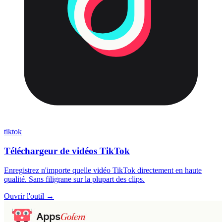
tiktok
Téléchargeur de vidéos TikTok
Enregistrez n'importe quelle vidéo TikTok directement en haute
qualité. Sans filigrane sur la plupart des clips.
Ouvrir l'outil →