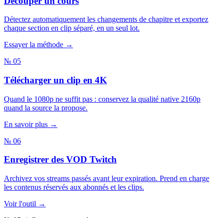
Découper un cours
Détectez automatiquement les changements de chapitre et exportez
chaque section en clip séparé, en un seul lot.
Essayer la méthode →
№ 05
Télécharger un clip en 4K
Quand le 1080p ne suffit pas : conservez la qualité native 2160p
quand la source la propose.
En savoir plus →
№ 06
Enregistrer des VOD Twitch
Archivez vos streams passés avant leur expiration. Prend en charge
les contenus réservés aux abonnés et les clips.
Voir l'outil →