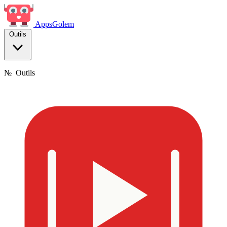
Apps
Golem
Outils
№
Outils