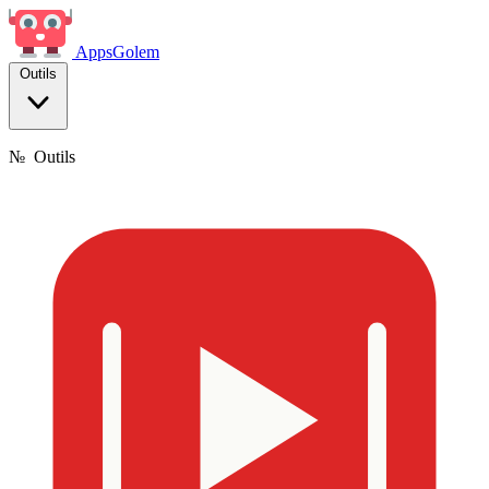
Apps
Golem
Outils
№
Outils