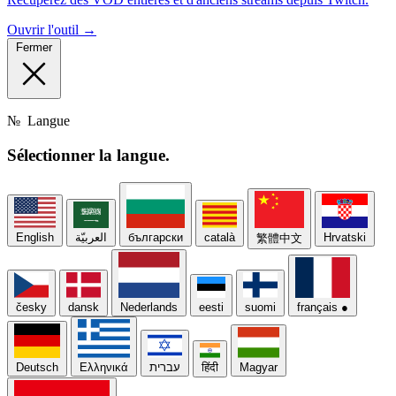
Ouvrir l'outil →
Fermer
№
Langue
Sélectionner
la langue.
English
العربيّة
български
català
Hrvatski
繁體中文
česky
dansk
Nederlands
eesti
suomi
français
●
Deutsch
Ελληνικά
עברית
हिंदी
Magyar