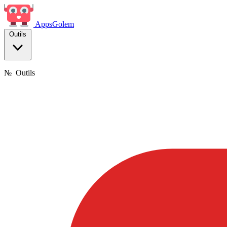
Apps
Golem
Outils
№
Outils