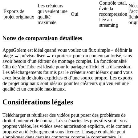
Contrôle total,
Les créateurs
Néce
évite la
Exports de
qui veulent une
l’ac
Oui
recompression
projet originaux
qualité
fichi
liée au
maximale
orig
streaming
Notes de comparaison détaillées
AppsGolem est idéal quand vous voulez un flux simple « définir la
plage → prévisualiser → exporter » pour du contenu autorisé, sans
avoir besoin d’un éditeur de montage complet. La fonctionnalité
Clip de YouTube est idéale pour le partage officiel et la discussion.
Les téléchargements fournis par le créateur sont idéaux quand vous
avez besoin de droits explicites et d’une source propre. Les exports
de projet originaux sont idéaux pour les créateurs qui veulent une
qualité et un contrôle maximaux.
Considérations légales
Télécharger et réutiliser des vidéos peut poser des problèmes de
droit d’auteur et de contrat. Les scénarios les plus sûrs sont : vos
propres vidéos, les vidéos avec autorisation explicite, et le contenu
proposé au téléchargement sous licence. L’usage équitable peut
s’appliquer dans certains contextes comme le commentaire, la