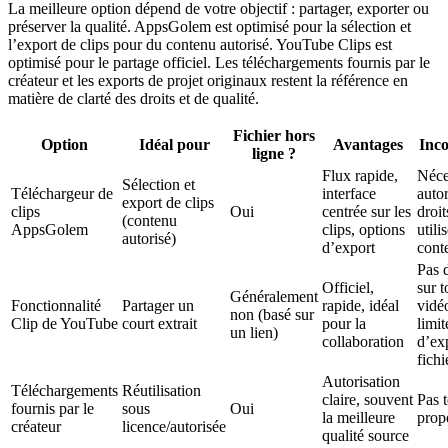
La meilleure option dépend de votre objectif : partager, exporter ou
préserver la qualité. AppsGolem est optimisé pour la sélection et
l’export de clips pour du contenu autorisé. YouTube Clips est
optimisé pour le partage officiel. Les téléchargements fournis par le
créateur et les exports de projet originaux restent la référence en
matière de clarté des droits et de qualité.
Fichier hors
Option
Idéal pour
Avantages
Inco
ligne ?
Flux rapide,
Néce
Sélection et
Téléchargeur de
interface
autor
export de clips
clips
Oui
centrée sur les
droit
(contenu
AppsGolem
clips, options
utili
autorisé)
d’export
cont
Pas 
Officiel,
sur t
Généralement
Fonctionnalité
Partager un
rapide, idéal
vidé
non (basé sur
Clip de YouTube
court extrait
pour la
limit
un lien)
collaboration
d’ex
fichi
Autorisation
Téléchargements
Réutilisation
claire, souvent
Pas 
fournis par le
sous
Oui
la meilleure
prop
créateur
licence/autorisée
qualité source