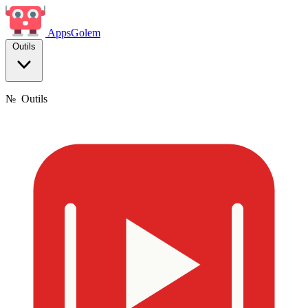
Apps
Golem
Outils
№
Outils