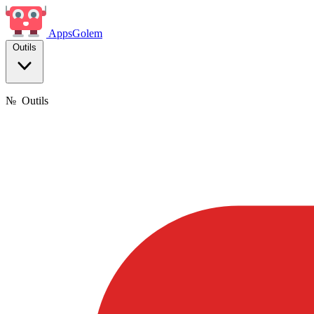
Apps
Golem
Outils
№
Outils