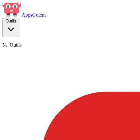
Apps
Golem
Outils
№
Outils