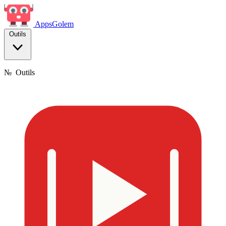
Apps
Golem
Outils
№
Outils