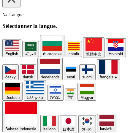
№
Langue
Sélectionner
la langue.
English
العربيّة
български
català
Hrvatski
繁體中文
česky
dansk
Nederlands
eesti
suomi
français
●
Deutsch
Ελληνικά
עברית
हिंदी
Magyar
Bahasa Indonesia
italiano
latviešu
日本語
한국어