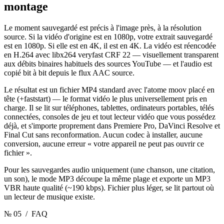
montage
Le moment sauvegardé est précis à l'image près, à la résolution
source. Si la vidéo d'origine est en 1080p, votre extrait sauvegardé
est en 1080p. Si elle est en 4K, il est en 4K. La vidéo est réencodée
en H.264 avec libx264 veryfast CRF 22 — visuellement transparent
aux débits binaires habituels des sources YouTube — et l'audio est
copié bit à bit depuis le flux AAC source.
Le résultat est un fichier MP4 standard avec l'atome moov placé en
tête (+faststart) — le format vidéo le plus universellement pris en
charge. Il se lit sur téléphones, tablettes, ordinateurs portables, télés
connectées, consoles de jeu et tout lecteur vidéo que vous possédez
déjà, et s'importe proprement dans Premiere Pro, DaVinci Resolve et
Final Cut sans reconformation. Aucun codec à installer, aucune
conversion, aucune erreur « votre appareil ne peut pas ouvrir ce
fichier ».
Pour les sauvegardes audio uniquement (une chanson, une citation,
un son), le mode MP3 découpe la même plage et exporte un MP3
VBR haute qualité (~190 kbps). Fichier plus léger, se lit partout où
un lecteur de musique existe.
№ 05
/ FAQ