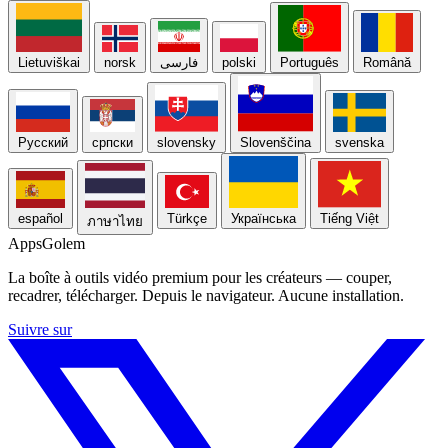
Lietuviškai
norsk
فارسی
polski
Português
Română
Русский
српски
slovensky
Slovenščina
svenska
español
Türkçe
Українська
Tiếng Việt
ภาษาไทย
Apps
Golem
La boîte à outils vidéo premium pour les créateurs — couper,
recadrer, télécharger. Depuis le navigateur. Aucune installation.
Suivre sur