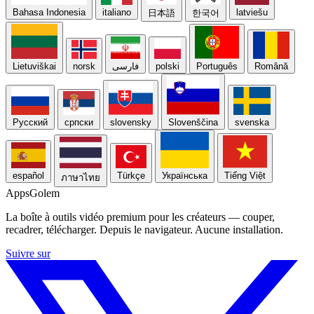
Bahasa Indonesia
italiano
latviešu
日本語
한국어
Lietuviškai
norsk
فارسی
polski
Português
Română
Русский
српски
slovensky
Slovenščina
svenska
español
Türkçe
Українська
Tiếng Việt
ภาษาไทย
Apps
Golem
La boîte à outils vidéo premium pour les créateurs — couper,
recadrer, télécharger. Depuis le navigateur. Aucune installation.
Suivre sur