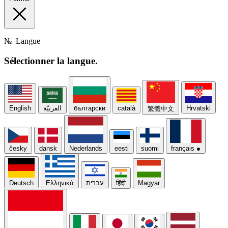
№
Langue
Sélectionner
la langue.
English
العربيّة
български
català
Hrvatski
繁體中文
česky
dansk
Nederlands
eesti
suomi
français
●
Deutsch
Ελληνικά
עברית
हिंदी
Magyar