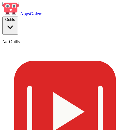
Apps
Golem
Outils
№
Outils