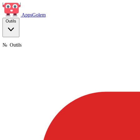
Apps
Golem
Outils
№
Outils