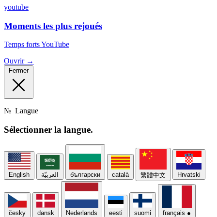
youtube
Moments les plus rejoués
Temps forts YouTube
Ouvrir →
Fermer
№
Langue
Sélectionner
la langue.
English
العربيّة
български
català
Hrvatski
繁體中文
česky
dansk
Nederlands
eesti
suomi
français
●