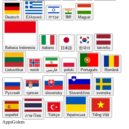
Deutsch
Ελληνικά
עברית
हिंदी
Magyar
Bahasa Indonesia
italiano
latviešu
日本語
한국어
Lietuviškai
norsk
فارسی
polski
Português
Română
Русский
српски
slovensky
Slovenščina
svenska
español
Türkçe
Українська
Tiếng Việt
ภาษาไทย
Apps
Golem