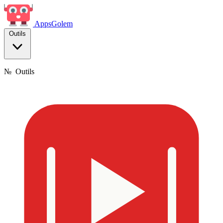
Apps
Golem
Outils
№
Outils