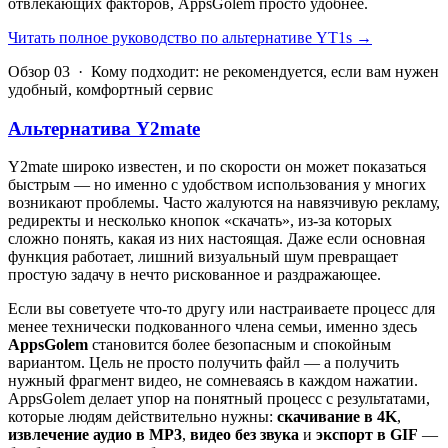
отвлекающих факторов, AppsGolem просто удобнее.
Читать полное руководство по альтернативе YT1s
→
Обзор 03 · Кому подходит: не рекомендуется, если вам нужен
удобный, комфортный сервис
Альтернатива Y2mate
Y2mate широко известен, и по скорости он может показаться
быстрым — но именно с удобством использования у многих
возникают проблемы. Часто жалуются на навязчивую рекламу,
редиректы и несколько кнопок «скачать», из-за которых
сложно понять, какая из них настоящая. Даже если основная
функция работает, лишний визуальный шум превращает
простую задачу в нечто рискованное и раздражающее.
Если вы советуете что-то другу или настраиваете процесс для
менее технически подкованного члена семьи, именно здесь
AppsGolem
становится более безопасным и спокойным
вариантом. Цель не просто получить файл — а получить
нужный фрагмент видео, не сомневаясь в каждом нажатии.
AppsGolem делает упор на понятный процесс с результатами,
которые людям действительно нужны:
скачивание в 4K
,
извлечение аудио в MP3
,
видео без звука
и
экспорт в GIF
—