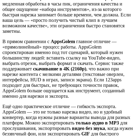
медленная обработка в часы пик, ограничения качества и
общее ощущение «набора инструментов», из-за которого
быстрая нарезка занимает больше времени, чем должна. Если
ваша цель — «просто получить чистый клип в лучшем
возможном качестве», эти ограничения быстро становятся
заметны.
В прямом сравнении с
AppsGolem
главное отличие —
«прямолинейный» процесс работы. AppsGolem
спроектирован именно под тот сценарий, который нужен
большинству людей: вставить ссылку на YouTube-видео,
выбрать отрезок, выбрать формат и скачать. Сервис также
поддерживает
скачивание в 4K (2160p)
, что важно при
нарезке контента с мелкими деталями (текстовые оверлеи,
интерфейсы, HUD в играх, записи экрана). Если 123apps
подходит для быстрых, не требующих точности правок,
AppsGolem больше ощущается как инструмент, созданный
именно для нарезки и экспорта.
Ещё одно практическое отличие — гибкость экспорта.
AppsGolem — это не только нарезка видео, но и удобный
конвертер, когда нужны разные варианты вывода для разных
платформ. Можно экспортировать
только аудио в MP3
для
прослушивания, экспортировать
видео без звука
, когда нужен
беззвучный фон, или экспортировать
GIF
для быстрого