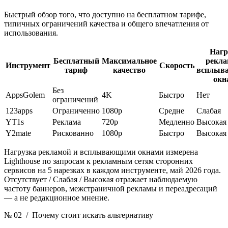
Быстрый обзор того, что доступно на бесплатном тарифе,
типичных ограничений качества и общего впечатления от
использования.
Нагр
Бесплатный
Максимальное
рекла
Инструмент
Скорость
тариф
качество
всплыв
окн
Без
AppsGolem
4K
Быстро
Нет
ограничений
123apps
Ограниченно
1080p
Средне
Слабая
YT1s
Реклама
720p
Медленно
Высокая
Y2mate
Рискованно
1080p
Быстро
Высокая
Нагрузка рекламой и всплывающими окнами измерена
Lighthouse по запросам к рекламным сетям сторонних
сервисов на 5 нарезках в каждом инструменте, май 2026 года.
Отсутствует / Слабая / Высокая отражает наблюдаемую
частоту баннеров, межстраничной рекламы и переадресаций
— а не редакционное мнение.
№ 02
/ Почему стоит искать альтернативу