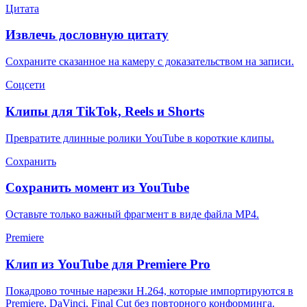
Цитата
Извлечь дословную цитату
Сохраните сказанное на камеру с доказательством на записи.
Соцсети
Клипы для TikTok, Reels и Shorts
Превратите длинные ролики YouTube в короткие клипы.
Сохранить
Сохранить момент из YouTube
Оставьте только важный фрагмент в виде файла MP4.
Premiere
Клип из YouTube для Premiere Pro
Покадрово точные нарезки H.264, которые импортируются в
Premiere, DaVinci, Final Cut без повторного конформинга.