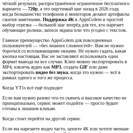
чёткий результат, распространённое ограничение бесплатного
варианта —
720p
, а это ощутимый шаг назад в 2026 году,
когда большинство телефонов и мониторов делают артефакты
сжатия заметными.
Поддержка 4K
в AppsGolem и простой
выбор отрезка — большой шаг вперёд для тех, кто нарезает
обучающие ролики, записи экрана или что угодно с текстом.
Главное преимущество AppsGolem для повседневных
пользователей — «без лишних сложностей». Вам не нужно
бороться со всплывающими окнами. Не нужно гадать, какая
кнопка настоящая. Вас не заставляют использовать один
формат вывода на все случаи. Клип можно экспортировать в
MP4, извлечь аудио как
MP3
, создать
GIF
или даже
экспортировать
видео без звука
, когда это нужно — всё в
рамках одного и того же процесса.
Когда YT1s всё ещё подходит
Если вам нужно разово что-то скачать и высокое качество не
принципиально, сервис может подойти — просто будьте
готовы к лишним кликам.
Когда стоит перейти на другой сервис
Если вы нарезаете видео часто, цените 4K или хотите меньше