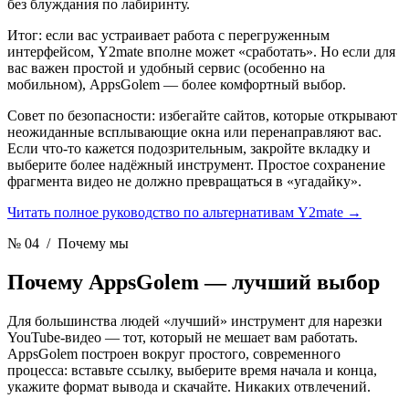
без блуждания по лабиринту.
Итог: если вас устраивает работа с перегруженным
интерфейсом, Y2mate вполне может «сработать». Но если для
вас важен простой и удобный сервис (особенно на
мобильном), AppsGolem — более комфортный выбор.
Совет по безопасности: избегайте сайтов, которые открывают
неожиданные всплывающие окна или перенаправляют вас.
Если что-то кажется подозрительным, закройте вкладку и
выберите более надёжный инструмент. Простое сохранение
фрагмента видео не должно превращаться в «угадайку».
Читать полное руководство по альтернативам Y2mate
→
№ 04
/ Почему мы
Почему AppsGolem
— лучший выбор
Для большинства людей «лучший» инструмент для нарезки
YouTube-видео — тот, который не мешает вам работать.
AppsGolem построен вокруг простого, современного
процесса: вставьте ссылку, выберите время начала и конца,
укажите формат вывода и скачайте. Никаких отвлечений.