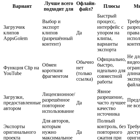
Лучше всего
Офлайн-
Вариант
Плюсы
Ми
подходит для
файл?
Быстрый
Выбор и
процесс,
Требу
Загрузчик
экспорт
интерфейс с
разре
клипов
клипов
Да
упором на
права
AppsGolem
(разрешённый
клипы,
испол
контент)
варианты
конте
экспорта
Не дл
Официально,
Обычно
видео
Обмен
быстро,
Функция Clip на
нет
огран
коротким
идеально для
YouTube
(только
длина
фрагментом
совместной
ссылка)
экспо
работы
файла
Явное
Лицензионное/
Загрузки,
разрешение,
разрешённое
Предл
предоставленные
Да
часто лучшее
повторное
не вс
автором
качество
использование
источника
Для авторов,
Полный
Экспорты
которым
контроль, без
Требу
оригинального
нужно
Да
повторного
досту
проекта
максимальное
сжатия при
ориги