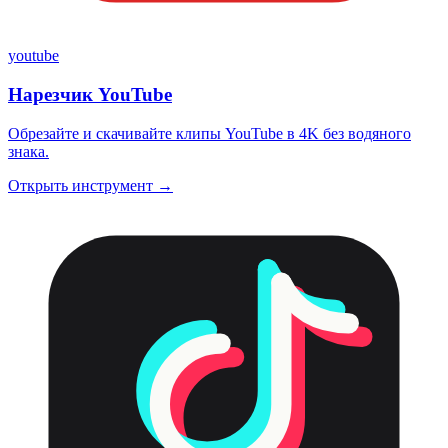
youtube
Нарезчик YouTube
Обрезайте и скачивайте клипы YouTube в 4K без водяного
знака.
Открыть инструмент →