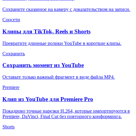
Сохраните сказанное на камеру с доказательством на записи.
Соцсети
Клипы для TikTok, Reels и Shorts
Превратите длинные ролики YouTube в короткие клипы.
Сохранить
Сохранить момент из YouTube
Оставьте только важный фрагмент в виде файла MP4.
Premiere
Клип из YouTube для Premiere Pro
Покадрово точные нарезки H.264, которые импортируются в
Premiere, DaVinci, Final Cut без повторного конформинга.
Shorts