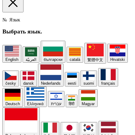
№
Язык
Выбрать
язык.
English
العربيّة
български
català
Hrvatski
繁體中文
česky
dansk
Nederlands
eesti
suomi
français
Deutsch
Ελληνικά
עברית
हिंदी
Magyar