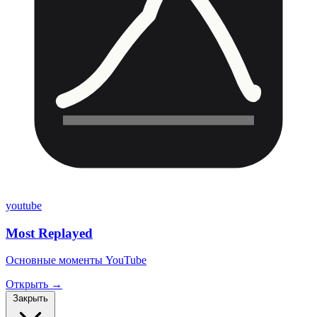
youtube
Most Replayed
Основные моменты YouTube
Открыть →
Закрыть