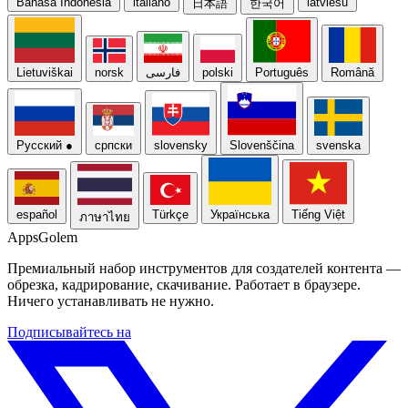
Bahasa Indonesia
italiano
latviešu
日本語
한국어
Lietuviškai
norsk
فارسی
polski
Português
Română
Русский
●
српски
slovensky
Slovenščina
svenska
español
Türkçe
Українська
Tiếng Việt
ภาษาไทย
Apps
Golem
Премиальный набор инструментов для создателей контента —
обрезка, кадрирование, скачивание. Работает в браузере.
Ничего устанавливать не нужно.
Подписывайтесь на