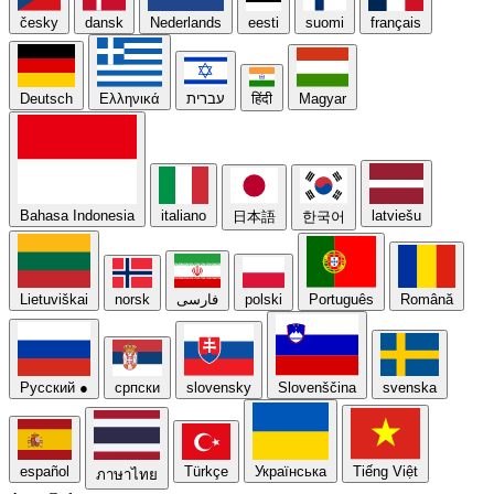
česky
dansk
Nederlands
eesti
suomi
français
Deutsch
Ελληνικά
עברית
हिंदी
Magyar
Bahasa Indonesia
italiano
latviešu
日本語
한국어
Lietuviškai
norsk
فارسی
polski
Português
Română
Русский
●
српски
slovensky
Slovenščina
svenska
español
Türkçe
Українська
Tiếng Việt
ภาษาไทย