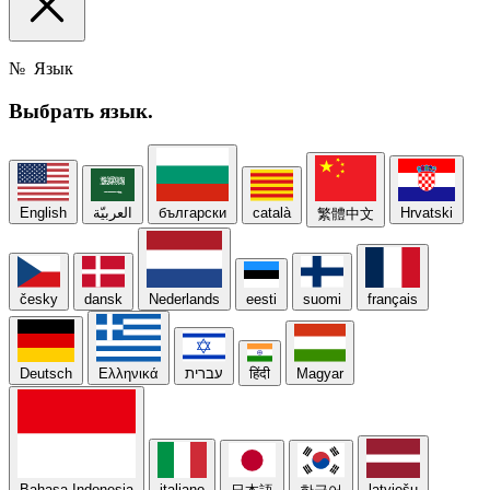
№
Язык
Выбрать
язык.
English
العربيّة
български
català
Hrvatski
繁體中文
česky
dansk
Nederlands
eesti
suomi
français
Deutsch
Ελληνικά
עברית
हिंदी
Magyar
Bahasa Indonesia
italiano
latviešu