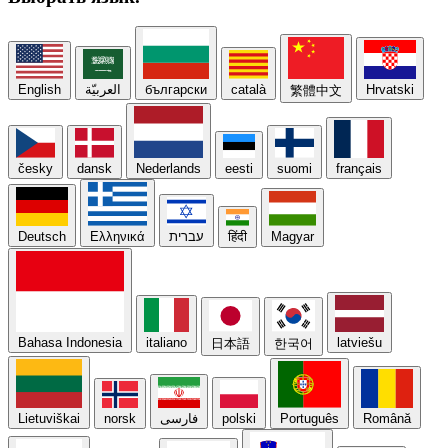
English
العربيّة
български
català
Hrvatski
繁體中文
česky
dansk
Nederlands
eesti
suomi
français
Deutsch
Ελληνικά
עברית
हिंदी
Magyar
Bahasa Indonesia
italiano
latviešu
日本語
한국어
Lietuviškai
norsk
فارسی
polski
Português
Română