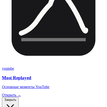
youtube
Most Replayed
Основные моменты YouTube
Открыть →
Закрыть