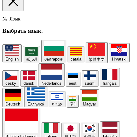
№
Язык
Выбрать
язык.
English
العربيّة
български
català
Hrvatski
繁體中文
česky
dansk
Nederlands
eesti
suomi
français
Deutsch
Ελληνικά
עברית
हिंदी
Magyar
Bahasa Indonesia
italiano
latviešu
日本語
한국어