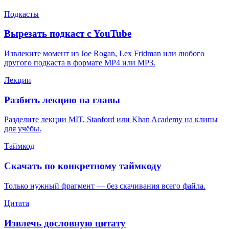
Подкасты
Вырезать подкаст с YouTube
Извлеките момент из Joe Rogan, Lex Fridman или любого
другого подкаста в формате MP4 или MP3.
Лекции
Разбить лекцию на главы
Разделите лекции MIT, Stanford или Khan Academy на клипы
для учёбы.
Таймкод
Скачать по конкретному таймкоду
Только нужный фрагмент — без скачивания всего файла.
Цитата
Извлечь дословную цитату