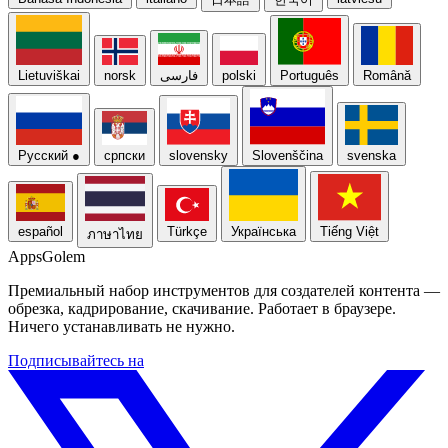
Lietuviškai
norsk
فارسی
polski
Português
Română
Русский
●
српски
slovensky
Slovenščina
svenska
español
Türkçe
Українська
Tiếng Việt
ภาษาไทย
Apps
Golem
Премиальный набор инструментов для создателей контента —
обрезка, кадрирование, скачивание. Работает в браузере.
Ничего устанавливать не нужно.
Подписывайтесь на