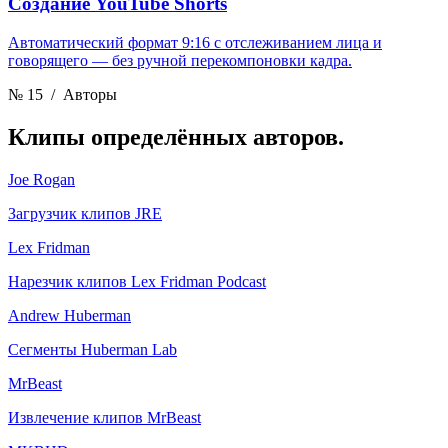
Создание YouTube Shorts
Автоматический формат 9:16 с отслеживанием лица и
говорящего — без ручной перекомпоновки кадра.
№ 15
/ Авторы
Клипы
определённых авторов.
Joe Rogan
Загрузчик клипов JRE
Lex Fridman
Нарезчик клипов Lex Fridman Podcast
Andrew Huberman
Сегменты Huberman Lab
MrBeast
Извлечение клипов MrBeast