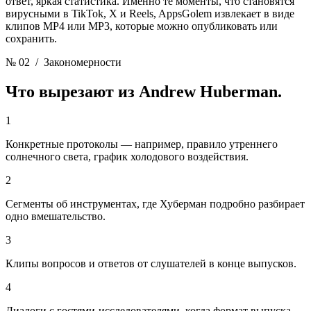
ответ, яркая статистика. Именно те моменты, что становятся
вирусными в TikTok, X и Reels, AppsGolem извлекает в виде
клипов MP4 или MP3, которые можно опубликовать или
сохранить.
№ 02
/ Закономерности
Что вырезают из
Andrew Huberman.
1
Конкретные протоколы — например, правило утреннего
солнечного света, график холодового воздействия.
2
Сегменты об инструментах, где Хуберман подробно разбирает
одно вмешательство.
3
Клипы вопросов и ответов от слушателей в конце выпусков.
4
Диалоги с гостями-исследователями, когда формат выпуска