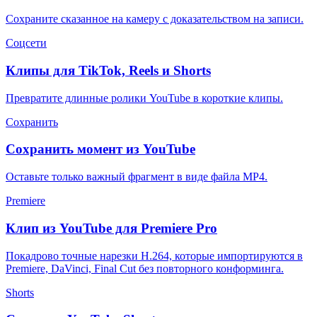
Сохраните сказанное на камеру с доказательством на записи.
Соцсети
Клипы для TikTok, Reels и Shorts
Превратите длинные ролики YouTube в короткие клипы.
Сохранить
Сохранить момент из YouTube
Оставьте только важный фрагмент в виде файла MP4.
Premiere
Клип из YouTube для Premiere Pro
Покадрово точные нарезки H.264, которые импортируются в
Premiere, DaVinci, Final Cut без повторного конформинга.
Shorts