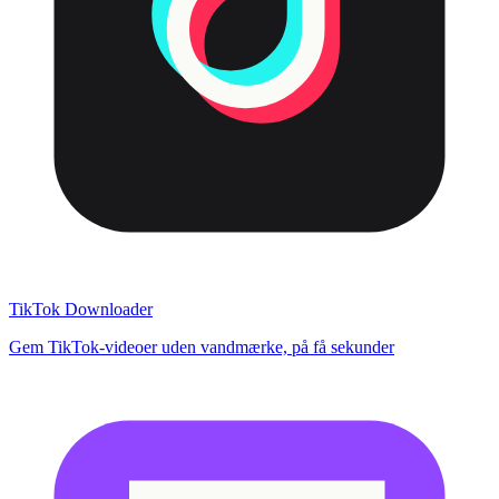
TikTok Downloader
Gem TikTok-videoer uden vandmærke, på få sekunder