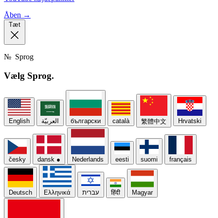
Åben →
Tæt
№
Sprog
Vælg
Sprog.
English
العربيّة
български
català
Hrvatski
繁體中文
česky
dansk
●
Nederlands
eesti
suomi
français
Deutsch
Ελληνικά
עברית
हिंदी
Magyar