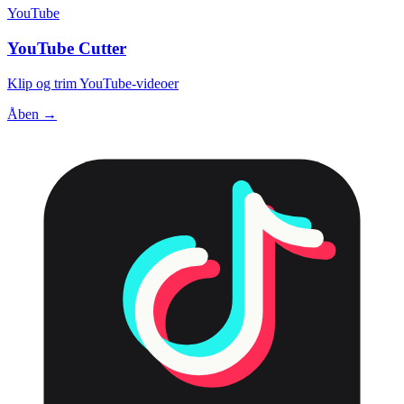
YouTube
YouTube Cutter
Klip og trim YouTube-videoer
Åben →