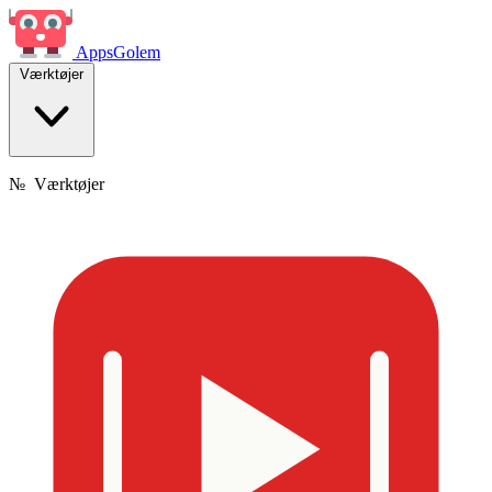
Apps
Golem
Værktøjer
№
Værktøjer