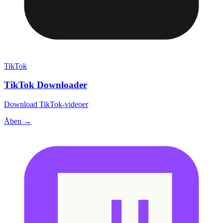
TikTok
TikTok Downloader
Download TikTok-videoer
Åben →