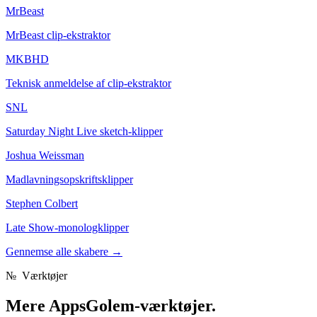
MrBeast
MrBeast clip-ekstraktor
MKBHD
Teknisk anmeldelse af clip-ekstraktor
SNL
Saturday Night Live sketch-klipper
Joshua Weissman
Madlavningsopskriftsklipper
Stephen Colbert
Late Show-monologklipper
Gennemse alle skabere
→
№
Værktøjer
Mere
AppsGolem-værktøjer.