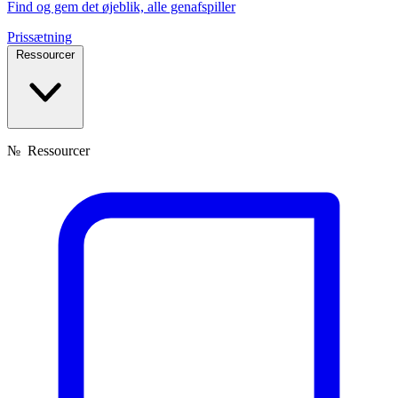
Find og gem det øjeblik, alle genafspiller
Prissætning
Ressourcer
№
Ressourcer