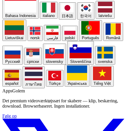
Bahasa Indonesia
italiano
latviešu
日本語
한국어
Lietuviškai
norsk
فارسی
polski
Português
Română
Русский
српски
slovensky
Slovenščina
svenska
español
Türkçe
Українська
Tiếng Việt
ภาษาไทย
Apps
Golem
Det premium videoværktøjssæt for skabere — klip, beskæring,
download. Browserbaseret. Ingen installationer.
Følg op