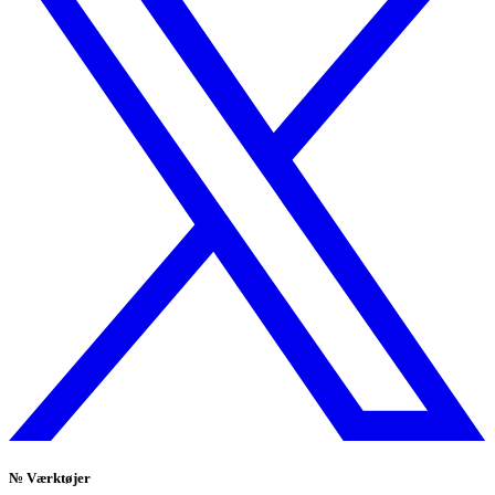
№
Værktøjer