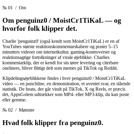
№ 01
/ Om
Om penguinz0 / MoistCr1TiKaL —
og
hvorfor folk klipper det.
Charlie 'penguinz0' (også kendt som MoistCr1TiKaL) er en af
YouTubes største reaktionskommentarskabere og poster 5–15
minutters videoer om internetkultur, gaming-kontroverser og
reaktionsagtige fortolkninger af virale øjeblikke. Charlies
kommentarklip, der er kendt for sin tørre levering og citerbare
oneliners, bliver flittigt delt som memes på TikTok og Reddit.
Klipdelingsøjeblikkene findes i hver penguinz0 / MoistCr1TiKaL
video — en punchline, en demonstration, et uventet svar, en slående
statistik. De beats, der går viralt på TikTok, X og Reels, er præcis
det, AppsGolem udtrækker som MP4- eller MP3-klip, du kan poste
eller gemme.
№ 02
/ Mønstre
Hvad folk klipper fra
penguinz0.