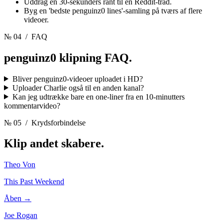
Uddrag en 30-sekunders rant til en Reddit-tråd.
Byg en 'bedste penguinz0 lines'-samling på tværs af flere
videoer.
№ 04
/ FAQ
penguinz0 klipning
FAQ.
Bliver penguinz0-videoer uploadet i HD?
Uploader Charlie også til en anden kanal?
Kan jeg udtrække bare en one-liner fra en 10-minutters
kommentarvideo?
№ 05
/ Krydsforbindelse
Klip andet
skabere.
Theo Von
This Past Weekend
Åben →
Joe Rogan