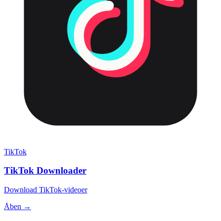
TikTok
TikTok Downloader
Download TikTok-videoer
Åben →