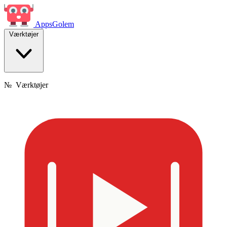
Apps
Golem
Værktøjer
№
Værktøjer