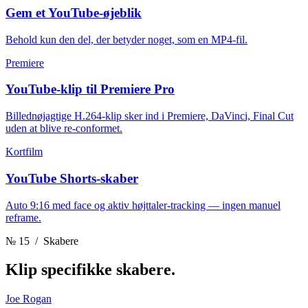
Gem et YouTube-øjeblik
Behold kun den del, der betyder noget, som en MP4-fil.
Premiere
YouTube-klip til Premiere Pro
Billednøjagtige H.264-klip sker ind i Premiere, DaVinci, Final Cut
uden at blive re-conformet.
Kortfilm
YouTube Shorts-skaber
Auto 9:16 med face og aktiv højttaler-tracking — ingen manuel
reframe.
№ 15
/ Skabere
Klip
specifikke skabere.
Joe Rogan