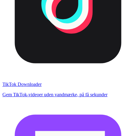
TikTok Downloader
Gem TikTok-videoer uden vandmærke, på få sekunder