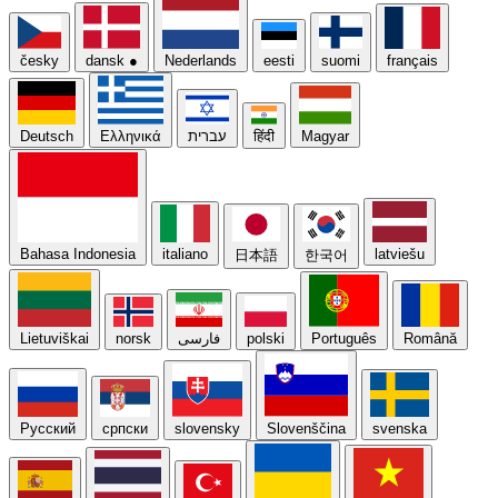
česky
dansk
●
Nederlands
eesti
suomi
français
Deutsch
Ελληνικά
עברית
हिंदी
Magyar
Bahasa Indonesia
italiano
latviešu
日本語
한국어
Lietuviškai
norsk
فارسی
polski
Português
Română
Русский
српски
slovensky
Slovenščina
svenska