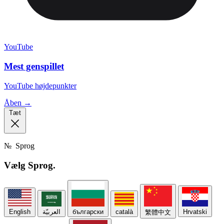
YouTube
Mest genspillet
YouTube højdepunkter
Åben →
Tæt
№
Sprog
Vælg
Sprog.
English
العربيّة
български
català
Hrvatski
繁體中文