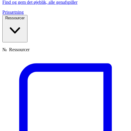
Find og gem det øjeblik, alle genafspiller
Prissætning
Ressourcer
№
Ressourcer