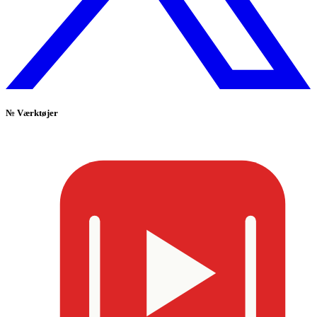
№
Værktøjer