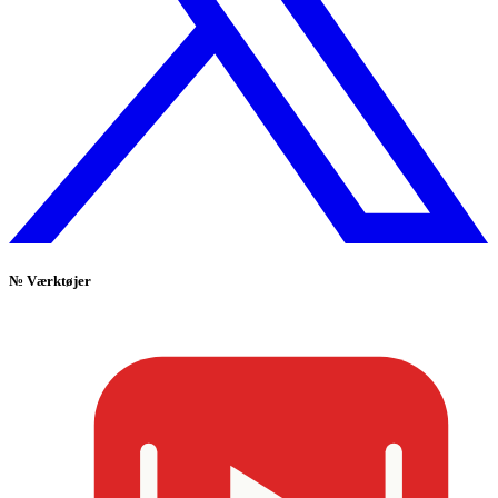
№
Værktøjer