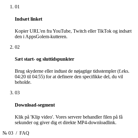
01
Indsæt linket
Kopier URL'en fra YouTube, Twitch eller TikTok og indsæt
den i AppsGolem-kutteren.
02
Sæt start- og sluttidspunkter
Brug skyderne eller indtast de nøjagtige tidsstempler (f.eks.
04:20 til 04:55) for at definere den specifikke del, du vil
beholde.
03
Download-segment
Klik på 'Klip video'. Vores servere behandler filen på få
sekunder og giver dig et direkte MP4-downloadlink.
№ 03
/ FAQ