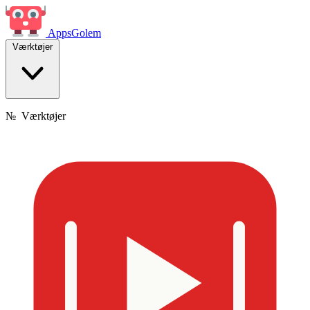
Apps
Golem
Værktøjer
№
Værktøjer