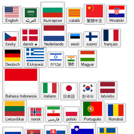
English
العربيّة
български
català
Hrvatski
繁體中文
česky
dansk
●
Nederlands
eesti
suomi
français
Deutsch
Ελληνικά
עברית
हिंदी
Magyar
Bahasa Indonesia
italiano
latviešu
日本語
한국어
Lietuviškai
norsk
فارسی
polski
Português
Română