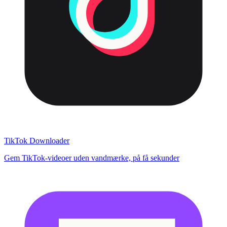
TikTok Downloader
Gem TikTok-videoer uden vandmærke, på få sekunder