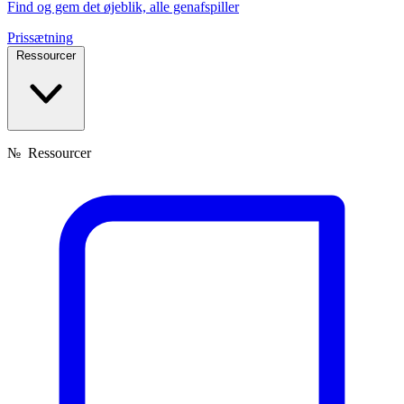
Find og gem det øjeblik, alle genafspiller
Prissætning
Ressourcer
№
Ressourcer