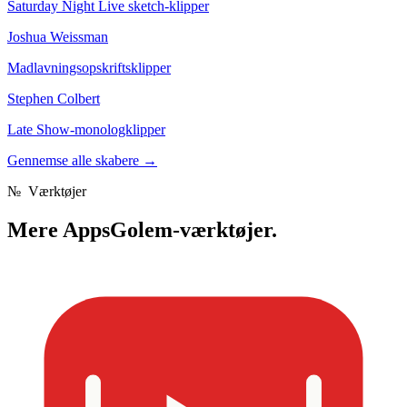
Saturday Night Live sketch-klipper
Joshua Weissman
Madlavningsopskriftsklipper
Stephen Colbert
Late Show-monologklipper
Gennemse alle skabere
→
№
Værktøjer
Mere
AppsGolem-værktøjer.