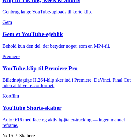
Klip til TikTok, Reels & Shorts
Genbrug lange YouTube-uploads til korte klip.
Gem
Gem et YouTube-øjeblik
Behold kun den del, der betyder noget, som en MP4-fil.
Premiere
YouTube-klip til Premiere Pro
Billednøjagtige H.264-klip sker ind i Premiere, DaVinci, Final Cut
uden at blive re-conformet.
Kortfilm
YouTube Shorts-skaber
Auto 9:16 med face og aktiv højttaler-tracking — ingen manuel
reframe.
№ 15
/ Skabere