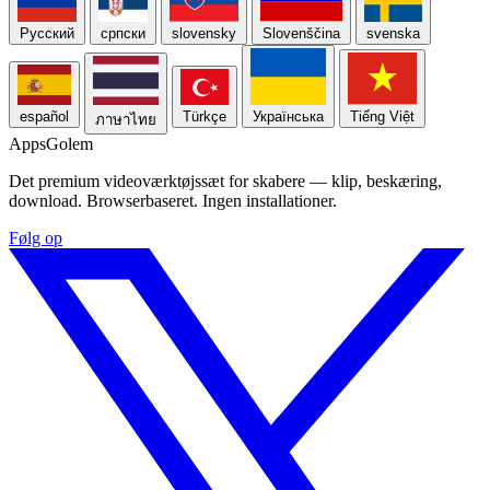
Русский
српски
slovensky
Slovenščina
svenska
español
Türkçe
Українська
Tiếng Việt
ภาษาไทย
Apps
Golem
Det premium videoværktøjssæt for skabere — klip, beskæring,
download. Browserbaseret. Ingen installationer.
Følg op