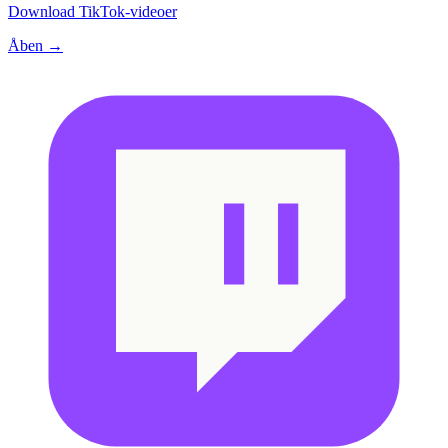
Download TikTok-videoer
Åben →