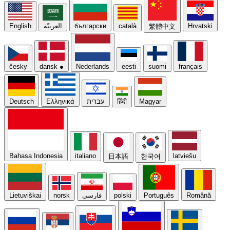
English
العربيّة
български
català
Hrvatski
繁體中文
česky
dansk
●
Nederlands
eesti
suomi
français
Deutsch
Ελληνικά
עברית
हिंदी
Magyar
Bahasa Indonesia
italiano
latviešu
日本語
한국어
Lietuviškai
norsk
فارسی
polski
Português
Română