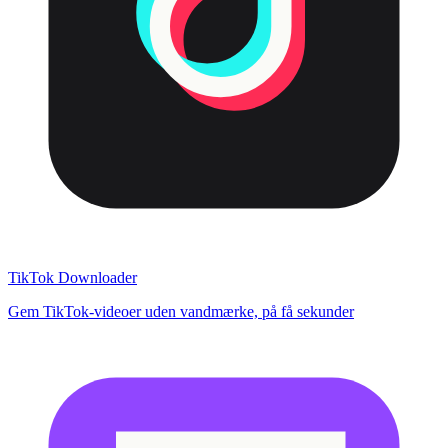
TikTok Downloader
Gem TikTok-videoer uden vandmærke, på få sekunder