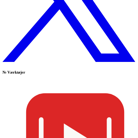
№
Værktøjer