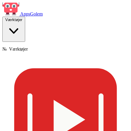
Apps
Golem
Værktøjer
№
Værktøjer