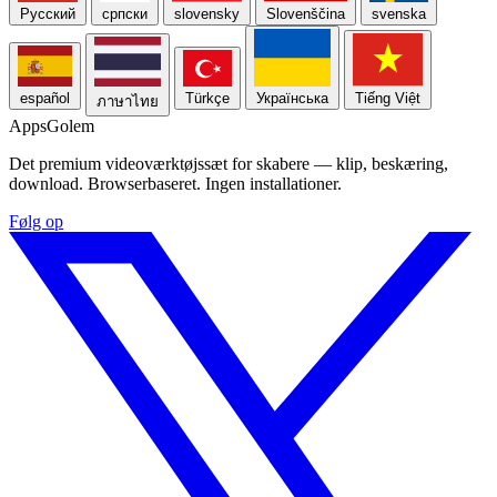
Русский
српски
slovensky
Slovenščina
svenska
español
Türkçe
Українська
Tiếng Việt
ภาษาไทย
Apps
Golem
Det premium videoværktøjssæt for skabere — klip, beskæring,
download. Browserbaseret. Ingen installationer.
Følg op