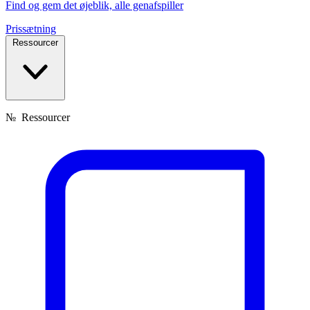
Find og gem det øjeblik, alle genafspiller
Prissætning
Ressourcer
№
Ressourcer