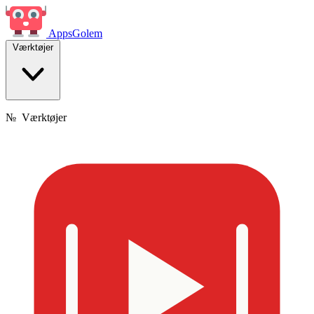
Apps
Golem
Værktøjer
№
Værktøjer