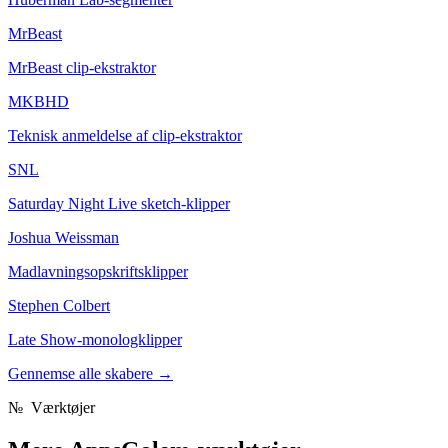
MrBeast
MrBeast clip-ekstraktor
MKBHD
Teknisk anmeldelse af clip-ekstraktor
SNL
Saturday Night Live sketch-klipper
Joshua Weissman
Madlavningsopskriftsklipper
Stephen Colbert
Late Show-monologklipper
Gennemse alle skabere
→
№
Værktøjer