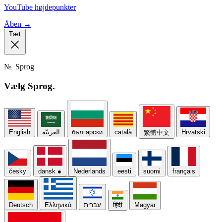
YouTube højdepunkter
Åben →
Tæt
№
Sprog
Vælg
Sprog.
English
العربيّة
български
català
Hrvatski
繁體中文
česky
dansk
●
Nederlands
eesti
suomi
français
Deutsch
Ελληνικά
עברית
हिंदी
Magyar