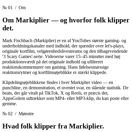
№ 01
/ Om
Om Markiplier —
og hvorfor folk klipper
det.
Mark Fischbach (Markiplier) er en af YouTubes største gaming- og
underholdningskanaler med indhold, der spænder over let's-plays,
originale kortfilm, velgørenhedslivestreams og den tilbagevendende
'3 Scary Games'-serie. Videoerne varer 15–45 minutter med høj
produktionsværdi på det originale indhold og ufiltreret
reaktionskommentarer om gaming. Hans følelsesmæssige
reaktionsrytmer og kortfilmsøjeblikke er stærkt klippede.
Klipdelingsøjeblikkene findes i hver Markiplier video — en
punchline, en demonstration, et uventet svar, en slående statistik. De
beats, der går viralt på TikTok, X og Reels, er præcis det,
AppsGolem udtrækker som MP4- eller MP3-klip, du kan poste eller
gemme.
№ 02
/ Mønstre
Hvad folk klipper fra
Markiplier.