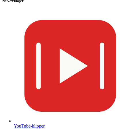
№
Værktøjer
YouTube-klipper