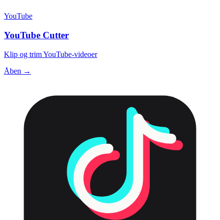
YouTube
YouTube Cutter
Klip og trim YouTube-videoer
Åben →