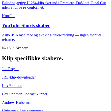
Billednøjagtige H.264-klip sker ind i Premiere, DaVinci, Final Cut
uden at blive re-conformet.
Kortfilm
YouTube Shorts-skaber
Auto 9:16 med face og aktiv højttaler-tracking — ingen manuel
reframe.
№ 15
/ Skabere
Klip
specifikke skabere.
Joe Rogan
JRE-klip-downloader
Lex Fridman
Lex Fridman Podcast klipper
Andrew Huberman
Huberman Lab-segmenter