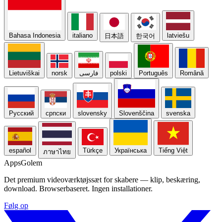
Bahasa Indonesia
italiano
latviešu
日本語
한국어
Lietuviškai
norsk
فارسی
polski
Português
Română
Русский
српски
slovensky
Slovenščina
svenska
español
Türkçe
Українська
Tiếng Việt
ภาษาไทย
Apps
Golem
Det premium videoværktøjssæt for skabere — klip, beskæring,
download. Browserbaseret. Ingen installationer.
Følg op