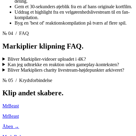
deling.
Gem et 30-sekunders øjeblik fra en af hans originale kortfilm.
Uddrag et highlight fra en velgørenhedslivestream til en fan-
kompilation.
Byg en 'best of' reaktionskompilation på tværs af flere spil.
№ 04
/ FAQ
Markiplier klipning
FAQ.
Bliver Markiplier-videoer uploadet i 4K?
Kan jeg udtrække en reaktion uden gameplay-konteksten?
Bliver Markipliers charity livestream-højdepunkter arkiveret?
№ 05
/ Krydsforbindelse
Klip andet
skabere.
MrBeast
MrBeast
Åben →