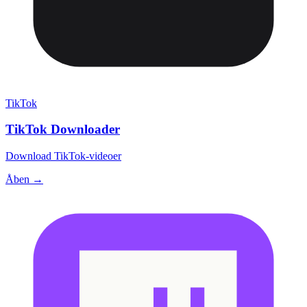
TikTok
TikTok Downloader
Download TikTok-videoer
Åben →