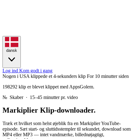
dansk
Log ind
Kom godt i gang
Nogen i USA klippede et 4-sekunders klip
For 10 minutter siden
198292 klip er blevet klippet med AppsGolem.
№
Skaber · 15–45 minutter pr. video
Markiplier
Klip-downloader.
Træk et hvilket som helst øjeblik fra en Markiplier YouTube-
episode. Sæt start- og sluttidsstempler til sekundet, download som
MP4 eller MP3 — intet vandmærke, billednøjagtigt,