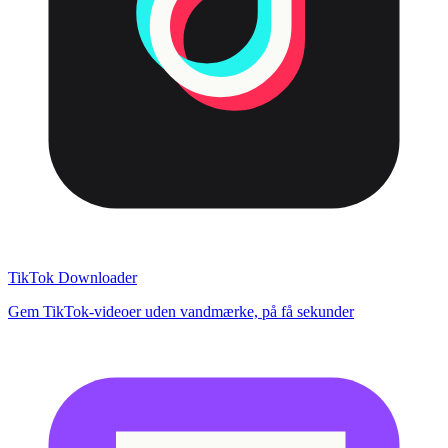
TikTok Downloader
Gem TikTok-videoer uden vandmærke, på få sekunder