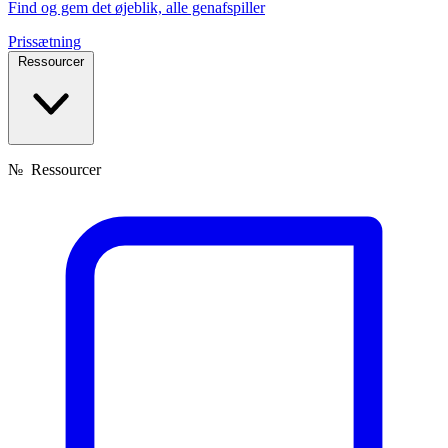
Find og gem det øjeblik, alle genafspiller
Prissætning
Ressourcer
№
Ressourcer