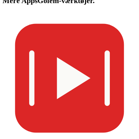
Mere
AppsGolem-værktøjer.