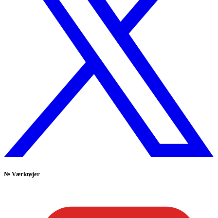
№
Værktøjer