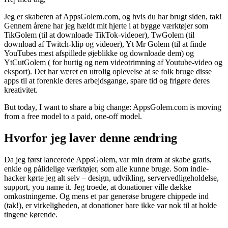
Jeg er skaberen af ​​AppsGolem.com, og hvis du har brugt siden, tak!
Gennem årene har jeg hældt mit hjerte i at bygge værktøjer som
TikGolem (til at downloade TikTok-videoer), TwGolem (til
download af Twitch-klip og videoer), Yt Mr Golem (til at finde
YouTubes mest afspillede øjeblikke og downloade dem) og
YtCutGolem ( for hurtig og nem videotrimning af Youtube-video og
eksport). Det har været en utrolig oplevelse at se folk bruge disse
apps til at forenkle deres arbejdsgange, spare tid og frigøre deres
kreativitet.
But today, I want to share a big change: AppsGolem.com is moving
from a free model to a paid, one-off model.
Hvorfor jeg laver denne ændring
Da jeg først lancerede AppsGolem, var min drøm at skabe gratis,
enkle og pålidelige værktøjer, som alle kunne bruge. Som indie-
hacker kørte jeg alt selv – design, udvikling, servervedligeholdelse,
support, you name it. Jeg troede, at donationer ville dække
omkostningerne. Og mens et par generøse brugere chippede ind
(tak!), er virkeligheden, at donationer bare ikke var nok til at holde
tingene kørende.