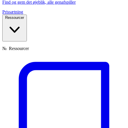
Find og gem det øjeblik, alle genafspiller
Prissætning
Ressourcer
№
Ressourcer