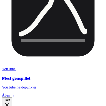
YouTube
Mest genspillet
YouTube højdepunkter
Åben →
Tæt