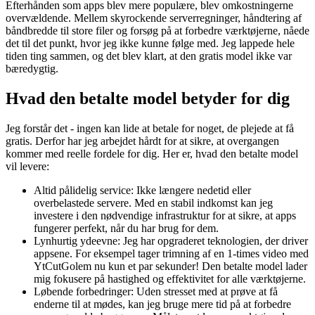
Efterhånden som apps blev mere populære, blev omkostningerne
overvældende. Mellem skyrockende serverregninger, håndtering af
båndbredde til store filer og forsøg på at forbedre værktøjerne, nåede
det til det punkt, hvor jeg ikke kunne følge med. Jeg lappede hele
tiden ting sammen, og det blev klart, at den gratis model ikke var
bæredygtig.
Hvad den betalte model betyder for dig
Jeg forstår det - ingen kan lide at betale for noget, de plejede at få
gratis. Derfor har jeg arbejdet hårdt for at sikre, at overgangen
kommer med reelle fordele for dig. Her er, hvad den betalte model
vil levere:
Altid pålidelig service: Ikke længere nedetid eller
overbelastede servere. Med en stabil indkomst kan jeg
investere i den nødvendige infrastruktur for at sikre, at apps
fungerer perfekt, når du har brug for dem.
Lynhurtig ydeevne: Jeg har opgraderet teknologien, der driver
appsene. For eksempel tager trimning af en 1-times video med
YtCutGolem nu kun et par sekunder! Den betalte model lader
mig fokusere på hastighed og effektivitet for alle værktøjerne.
Løbende forbedringer: Uden stresset med at prøve at få
enderne til at mødes, kan jeg bruge mere tid på at forbedre