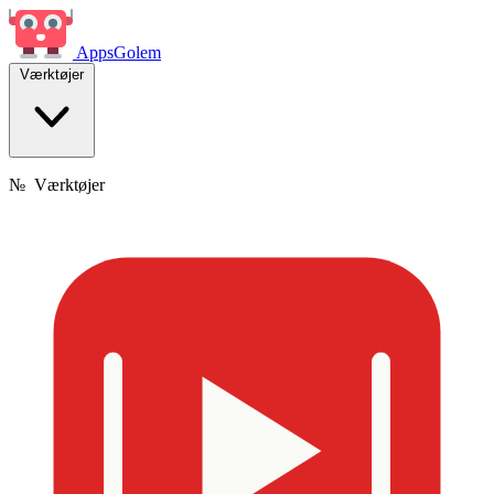
Apps
Golem
Værktøjer
№
Værktøjer