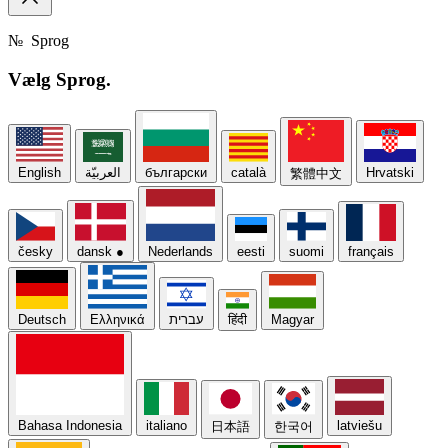
№
Sprog
Vælg
Sprog.
English
العربيّة
български
català
Hrvatski
繁體中文
česky
dansk
●
Nederlands
eesti
suomi
français
Deutsch
Ελληνικά
עברית
हिंदी
Magyar
Bahasa Indonesia
italiano
latviešu
日本語
한국어