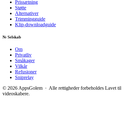
Prissætning
Støtte
Alternativer
Trimmingguide
Klip-downloadguide
№
Selskab
Om
Privatliv
Småkager
Vilkår
Refusioner
Sniprelay
© 2026 AppsGolem · Alle rettigheder forbeholdes
Lavet til
videoskabere.