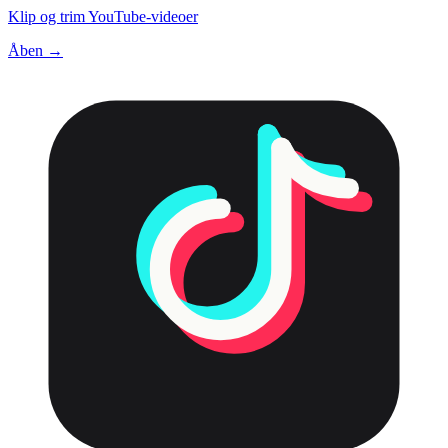
Klip og trim YouTube-videoer
Åben →