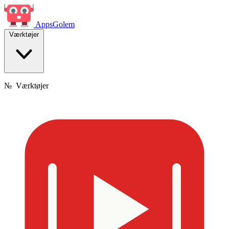
Apps
Golem
Værktøjer
№
Værktøjer