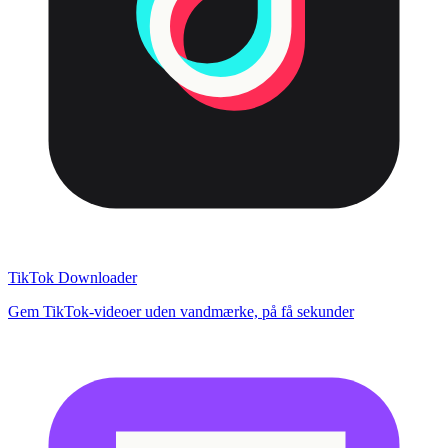
TikTok Downloader
Gem TikTok-videoer uden vandmærke, på få sekunder