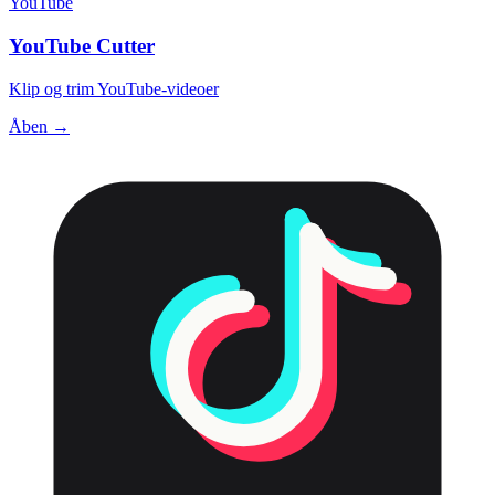
YouTube
YouTube Cutter
Klip og trim YouTube-videoer
Åben →