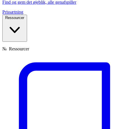
Find og gem det øjeblik, alle genafspiller
Prissætning
Ressourcer
№
Ressourcer