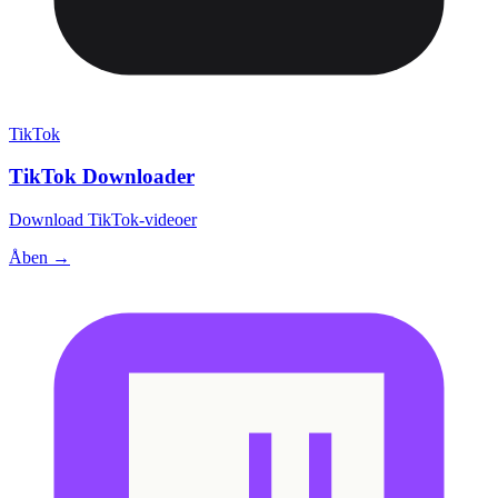
TikTok
TikTok Downloader
Download TikTok-videoer
Åben →