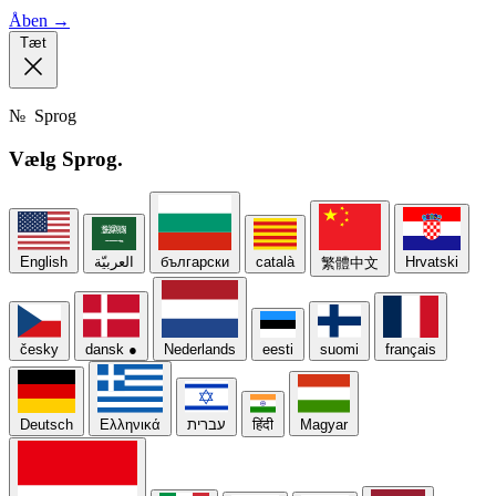
Åben →
Tæt
№
Sprog
Vælg
Sprog.
English
العربيّة
български
català
Hrvatski
繁體中文
česky
dansk
●
Nederlands
eesti
suomi
français
Deutsch
Ελληνικά
עברית
हिंदी
Magyar