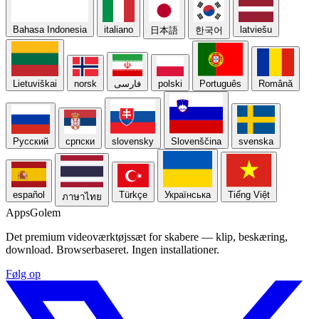
Bahasa Indonesia
italiano
latviešu
日本語
한국어
Lietuviškai
norsk
فارسی
polski
Português
Română
Русский
српски
slovensky
Slovenščina
svenska
español
Türkçe
Українська
Tiếng Việt
ภาษาไทย
Apps
Golem
Det premium videoværktøjssæt for skabere — klip, beskæring,
download. Browserbaseret. Ingen installationer.
Følg op