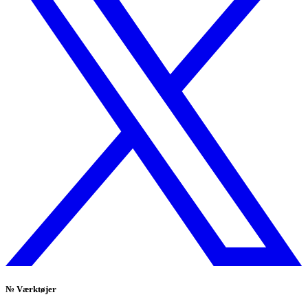
№
Værktøjer