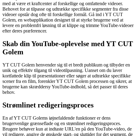
med at være et kraftcenter af forskellige og omfattende videoer.
Behovet for at tilpasse og udtrække specifikke segmenter fra disse
videoer opstår dog ofte til forskellige formål. Gå ind i YT CUT
Golem, en webapplikation designet til at styrke brugerne ved at
levere en problemfri løsning til at klippe og trimme YouTube-videoer
efter deres præferencer.
Skab din YouTube-oplevelse med YT CUT
Golem
YT CUT Golem henvender sig til et bredt publikum og tilbyder en
unik og effektiv tilgang til videotilpasning. Uanset om du laver
kortfattede klip til præsentationer eller søger at udtrække specifikke
scener fra en film, forenkler YT CUT Golem processen og sikrer, at
brugerne kan skræddersy YouTube-indhold, så det passer til deres
behov.
Strømlinet redigeringsproces
En af YT CUT Golems iøjnefaldende funktioner er dens
brugervenlige grænseflade og en strømlinet redigeringsproces.
Brugere behøver kun at indtaste URL'en på den YouTube-video, de
vil redigere, angive de ønskede start- og sluttider for det segment, de