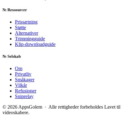
№
Ressourcer
Prissætning
Støtte
Alternativer
Trimmingguide
Klip-downloadguide
№
Selskab
Om
Privatliv
Småkager
Vilkår
Refusioner
Sniprelay
© 2026 AppsGolem · Alle rettigheder forbeholdes
Lavet til
videoskabere.