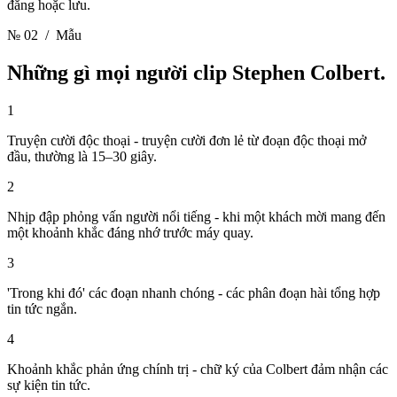
đăng hoặc lưu.
№ 02
/ Mẫu
Những gì mọi người clip
Stephen Colbert.
1
Truyện cười độc thoại - truyện cười đơn lẻ từ đoạn độc thoại mở
đầu, thường là 15–30 giây.
2
Nhịp đập phỏng vấn người nổi tiếng - khi một khách mời mang đến
một khoảnh khắc đáng nhớ trước máy quay.
3
'Trong khi đó' các đoạn nhanh chóng - các phân đoạn hài tổng hợp
tin tức ngắn.
4
Khoảnh khắc phản ứng chính trị - chữ ký của Colbert đảm nhận các
sự kiện tin tức.