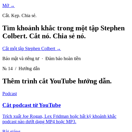
Mở →
Cắt. Kẹp. Chia sẻ.
Tìm khoảnh khắc trong một tập Stephen
Colbert.
Cắt nó. Chia sẻ nó.
Cắt một tập Stephen Colbert
→
Bảo mật và riêng tư · Đảm bảo hoàn tiền
№ 14
/ Hướng dẫn
Thêm trình cắt YouTube
hướng dẫn.
Podcast
Cắt podcast từ YouTube
Trích xuất Joe Rogan, Lex Fridman hoặc bất kỳ khoảnh khắc
podcast nào dưới dạng MP4 hoặc MP3.
Bài giảng