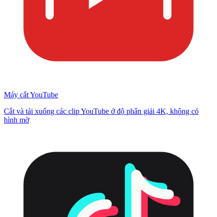
Máy cắt YouTube
Cắt và tải xuống các clip YouTube ở độ phân giải 4K, không có
hình mờ