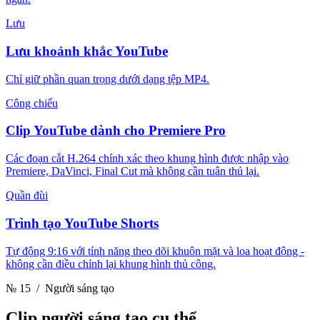
Lưu
Lưu khoảnh khắc YouTube
Chỉ giữ phần quan trọng dưới dạng tệp MP4.
Công chiếu
Clip YouTube dành cho Premiere Pro
Các đoạn cắt H.264 chính xác theo khung hình được nhập vào
Premiere, DaVinci, Final Cut mà không cần tuân thủ lại.
Quần đùi
Trình tạo YouTube Shorts
Tự động 9:16 với tính năng theo dõi khuôn mặt và loa hoạt động -
không cần điều chỉnh lại khung hình thủ công.
№ 15
/ Người sáng tạo
Clip
người sáng tạo cụ thể.