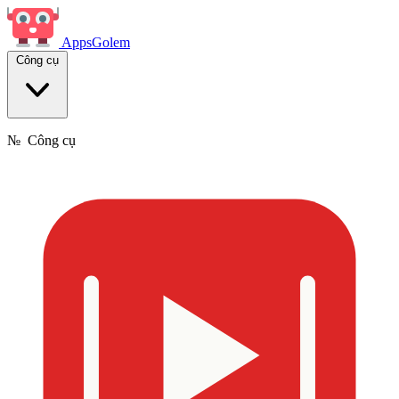
Apps
Golem
Công cụ
№
Công cụ