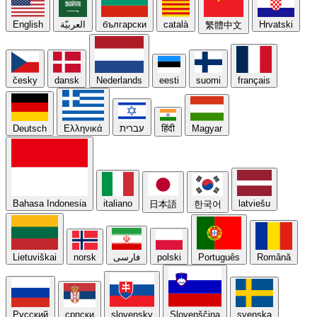
English
العربيّة
български
català
Hrvatski
繁體中文
česky
dansk
Nederlands
eesti
suomi
français
Deutsch
Ελληνικά
עברית
हिंदी
Magyar
Bahasa Indonesia
italiano
latviešu
日本語
한국어
Lietuviškai
norsk
فارسی
polski
Português
Română
Русский
српски
slovensky
Slovenščina
svenska