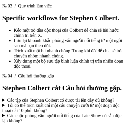
№ 03
/ Quy trình làm việc
Specific workflows for
Stephen Colbert.
Kéo một trò đùa độc thoại của Colbert để chia sẻ hài hước
chính trị trên X.
Lưu lại khoảnh khắc phỏng vấn người nổi tiếng từ một ngôi
sao mà bạn theo dõi.
Trích xuất một bit nhanh chóng 'Trong khi đó' để chia sẻ trò
chuyện nhóm nhanh chóng.
Xây dựng một bộ sưu tập bình luận chính trị trên nhiều đoạn
độc thoại.
№ 04
/ Câu hỏi thường gặp
Stephen Colbert cắt
Câu hỏi thường gặp.
Các tập của Stephen Colbert có được tải lên đầy đủ không?
Tôi có thể trích xuất chỉ một câu chuyện cười từ một đoạn độc
thoại dài 10 phút không?
Các cuộc phỏng vấn người nổi tiếng của Late Show có sẵn độc
lập không?