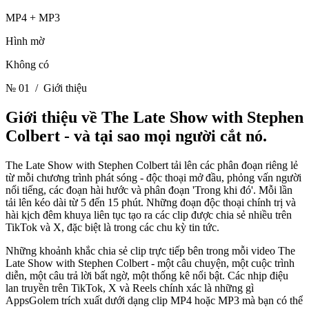
MP4 + MP3
Hình mờ
Không có
№ 01
/ Giới thiệu
Giới thiệu về The Late Show with Stephen
Colbert -
và tại sao mọi người cắt nó.
The Late Show with Stephen Colbert tải lên các phân đoạn riêng lẻ
từ mỗi chương trình phát sóng - độc thoại mở đầu, phỏng vấn người
nổi tiếng, các đoạn hài hước và phân đoạn 'Trong khi đó'. Mỗi lần
tải lên kéo dài từ 5 đến 15 phút. Những đoạn độc thoại chính trị và
hài kịch đêm khuya liên tục tạo ra các clip được chia sẻ nhiều trên
TikTok và X, đặc biệt là trong các chu kỳ tin tức.
Những khoảnh khắc chia sẻ clip trực tiếp bên trong mỗi video The
Late Show with Stephen Colbert - một câu chuyện, một cuộc trình
diễn, một câu trả lời bất ngờ, một thống kê nổi bật. Các nhịp điệu
lan truyền trên TikTok, X và Reels chính xác là những gì
AppsGolem trích xuất dưới dạng clip MP4 hoặc MP3 mà bạn có thể