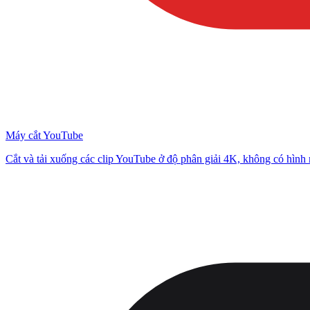
Máy cắt YouTube
Cắt và tải xuống các clip YouTube ở độ phân giải 4K, không có hình