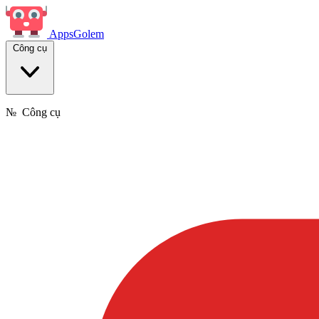
Apps
Golem
Công cụ
№
Công cụ