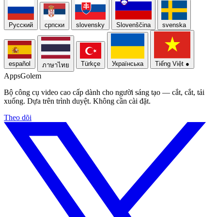
Русский
српски
slovensky
Slovenščina
svenska
español
Türkçe
Українська
Tiếng Việt
●
ภาษาไทย
Apps
Golem
Bộ công cụ video cao cấp dành cho người sáng tạo — cắt, cắt, tải
xuống. Dựa trên trình duyệt. Không cần cài đặt.
Theo dõi