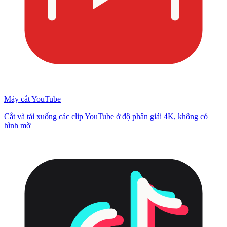
Máy cắt YouTube
Cắt và tải xuống các clip YouTube ở độ phân giải 4K, không có
hình mờ