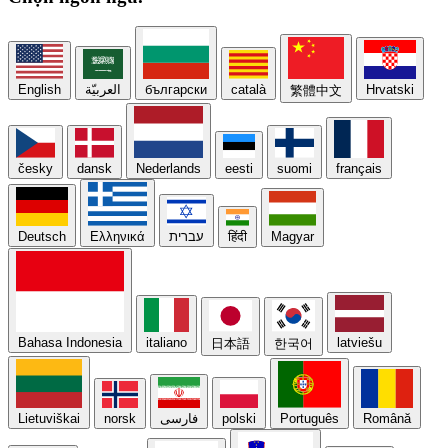
English
العربيّة
български
català
Hrvatski
繁體中文
česky
dansk
Nederlands
eesti
suomi
français
Deutsch
Ελληνικά
עברית
हिंदी
Magyar
Bahasa Indonesia
italiano
latviešu
日本語
한국어
Lietuviškai
norsk
فارسی
polski
Português
Română