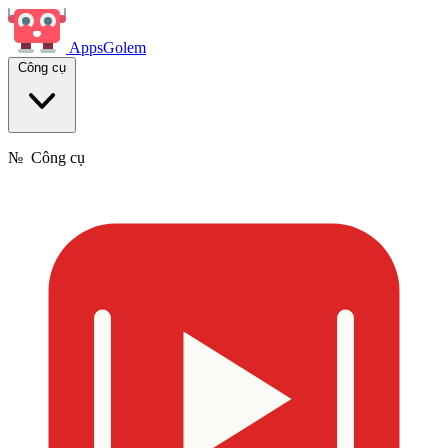
Apps
Golem
Công cụ
№
Công cụ