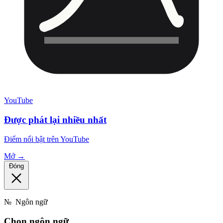
YouTube
Được phát lại nhiều nhất
Điểm nổi bật trên YouTube
Mở →
Đóng
№
Ngôn ngữ
Chọn
ngôn ngữ.