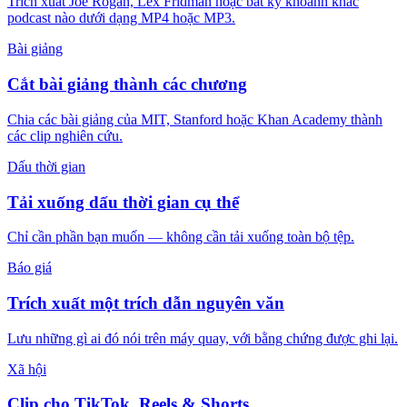
Trích xuất Joe Rogan, Lex Fridman hoặc bất kỳ khoảnh khắc
podcast nào dưới dạng MP4 hoặc MP3.
Bài giảng
Cắt bài giảng thành các chương
Chia các bài giảng của MIT, Stanford hoặc Khan Academy thành
các clip nghiên cứu.
Dấu thời gian
Tải xuống dấu thời gian cụ thể
Chỉ cần phần bạn muốn — không cần tải xuống toàn bộ tệp.
Báo giá
Trích xuất một trích dẫn nguyên văn
Lưu những gì ai đó nói trên máy quay, với bằng chứng được ghi lại.
Xã hội
Clip cho TikTok, Reels & Shorts