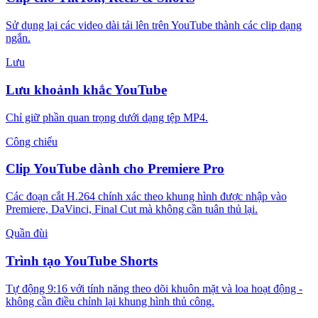
Sử dụng lại các video dài tải lên trên YouTube thành các clip dạng
ngắn.
Lưu
Lưu khoảnh khắc YouTube
Chỉ giữ phần quan trọng dưới dạng tệp MP4.
Công chiếu
Clip YouTube dành cho Premiere Pro
Các đoạn cắt H.264 chính xác theo khung hình được nhập vào
Premiere, DaVinci, Final Cut mà không cần tuân thủ lại.
Quần đùi
Trình tạo YouTube Shorts
Tự động 9:16 với tính năng theo dõi khuôn mặt và loa hoạt động -
không cần điều chỉnh lại khung hình thủ công.