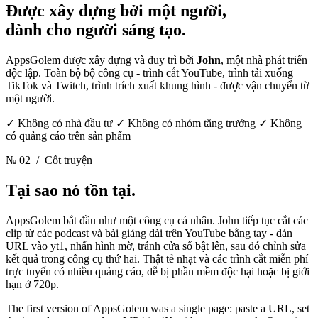
Được xây dựng bởi một người,
dành cho người sáng tạo.
AppsGolem được xây dựng và duy trì bởi
John
, một nhà phát triển
độc lập. Toàn bộ bộ công cụ - trình cắt YouTube, trình tải xuống
TikTok và Twitch, trình trích xuất khung hình - được vận chuyển từ
một người.
✓ Không có nhà đầu tư ✓ Không có nhóm tăng trưởng ✓ Không
có quảng cáo trên sản phẩm
№ 02
/ Cốt truyện
Tại sao nó tồn tại.
AppsGolem bắt đầu như một công cụ cá nhân. John tiếp tục cắt các
clip từ các podcast và bài giảng dài trên YouTube bằng tay - dán
URL vào yt1, nhấn hình mờ, tránh cửa sổ bật lên, sau đó chỉnh sửa
kết quả trong công cụ thứ hai. Thật tẻ nhạt và các trình cắt miễn phí
trực tuyến có nhiều quảng cáo, dễ bị phần mềm độc hại hoặc bị giới
hạn ở 720p.
The first version of AppsGolem was a single page: paste a URL, set