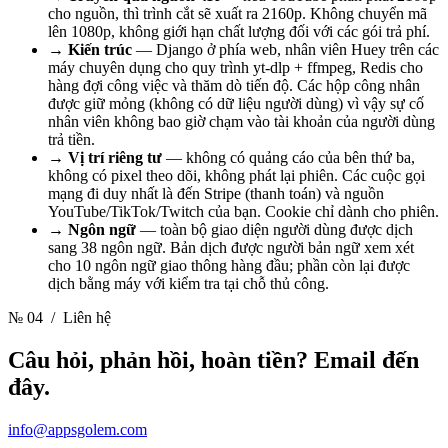
cho nguồn, thì trình cắt sẽ xuất ra 2160p. Không chuyển mã
lên 1080p, không giới hạn chất lượng đối với các gói trả phí.
→
Kiến trúc
— Django ở phía web, nhân viên Huey trên các
máy chuyên dụng cho quy trình yt-dlp + ffmpeg, Redis cho
hàng đợi công việc và thăm dò tiến độ. Các hộp công nhân
được giữ mỏng (không có dữ liệu người dùng) vì vậy sự cố
nhân viên không bao giờ chạm vào tài khoản của người dùng
trả tiền.
→
Vị trí riêng tư
— không có quảng cáo của bên thứ ba,
không có pixel theo dõi, không phát lại phiên. Các cuộc gọi
mạng đi duy nhất là đến Stripe (thanh toán) và nguồn
YouTube/TikTok/Twitch của bạn. Cookie chỉ dành cho phiên.
→
Ngôn ngữ
— toàn bộ giao diện người dùng được dịch
sang 38 ngôn ngữ. Bản dịch được người bản ngữ xem xét
cho 10 ngôn ngữ giao thông hàng đầu; phần còn lại được
dịch bằng máy với kiểm tra tại chỗ thủ công.
№ 04
/ Liên hệ
Câu hỏi, phản hồi, hoàn tiền? Email đến
đây.
info@appsgolem.com