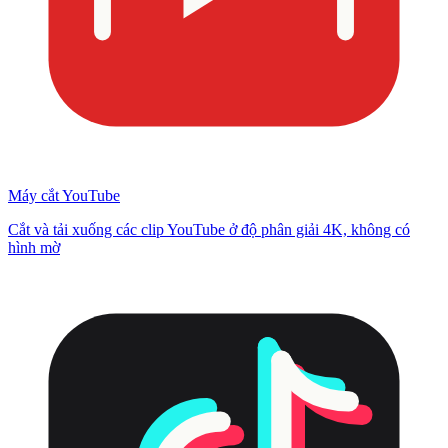
Máy cắt YouTube
Cắt và tải xuống các clip YouTube ở độ phân giải 4K, không có
hình mờ