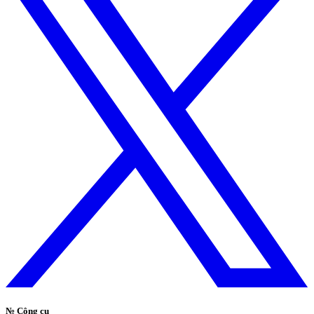
№
Công cụ