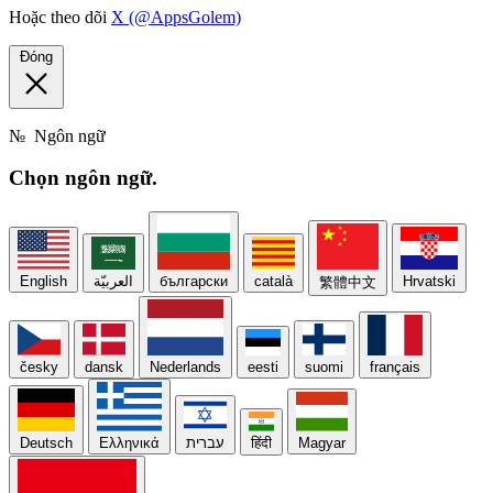
Hoặc theo dõi
X (@AppsGolem)
Đóng
№
Ngôn ngữ
Chọn
ngôn ngữ.
English
العربيّة
български
català
Hrvatski
繁體中文
česky
dansk
Nederlands
eesti
suomi
français
Deutsch
Ελληνικά
עברית
हिंदी
Magyar