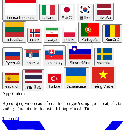
Bahasa Indonesia
italiano
latviešu
日本語
한국어
Lietuviškai
norsk
فارسی
polski
Português
Română
Русский
српски
slovensky
Slovenščina
svenska
español
Türkçe
Українська
Tiếng Việt
●
ภาษาไทย
Apps
Golem
Bộ công cụ video cao cấp dành cho người sáng tạo — cắt, cắt, tải
xuống. Dựa trên trình duyệt. Không cần cài đặt.
Theo dõi