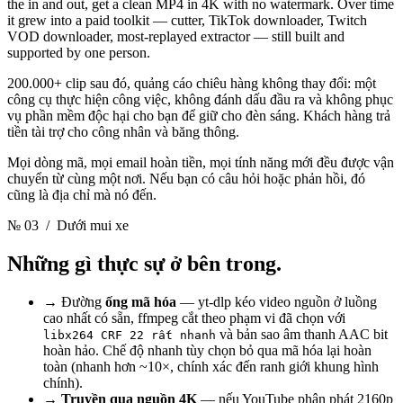
the in and out, get a clean MP4 in 4K with no watermark. Over time
it grew into a paid toolkit — cutter, TikTok downloader, Twitch
VOD downloader, most-replayed extractor — still built and
supported by one person.
200.000+ clip sau đó, quảng cáo chiêu hàng không thay đổi: một
công cụ thực hiện công việc, không đánh dấu đầu ra và không phục
vụ phần mềm độc hại cho bạn để giữ cho đèn sáng. Khách hàng trả
tiền tài trợ cho công nhân và băng thông.
Mọi dòng mã, mọi email hoàn tiền, mọi tính năng mới đều được vận
chuyển từ cùng một nơi. Nếu bạn có câu hỏi hoặc phản hồi, đó
cũng là địa chỉ mà nó đến.
№ 03
/ Dưới mui xe
Những gì thực sự ở bên trong.
→
Đường
ống mã hóa
— yt-dlp kéo video nguồn ở luồng
cao nhất có sẵn, ffmpeg cắt theo phạm vi đã chọn với
và bản sao âm thanh AAC bit
libx264 CRF 22 rất nhanh
hoàn hảo. Chế độ nhanh tùy chọn bỏ qua mã hóa lại hoàn
toàn (nhanh hơn ~10×, chính xác đến ranh giới khung hình
chính).
→
Truyền qua nguồn 4K
— nếu YouTube phân phát 2160p