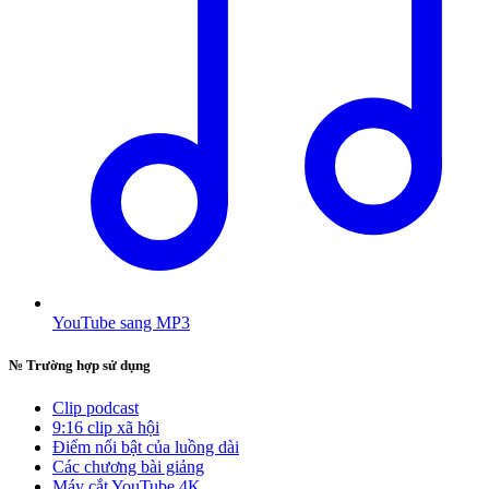
YouTube sang MP3
№
Trường hợp sử dụng
Clip podcast
9:16 clip xã hội
Điểm nổi bật của luồng dài
Các chương bài giảng
Máy cắt YouTube 4K