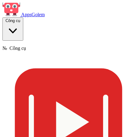
Apps
Golem
Công cụ
№
Công cụ