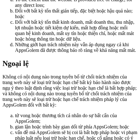
any direct loss;
Đối với bất kỳ tổn thất gián tiếp, đặc biệt hoặc hậu quả nào;
hoặc
Đối với bất kỳ tổn thất kinh doanh, mất doanh thu, thu nhập,
lợi nhuận hoặc tiết kiệm dự kiến, mất hợp đồng hoặc mối
quan hệ kinh doanh, mất uy tín hoặc thiện chí, hoặc mất mát
hoặc hỏng thông tin hoặc dữ liệu.
Những giới hạn trách nhiệm này vẫn áp dụng ngay cả khi
AppsGolem đã được thông báo rõ ràng về khả năng mất mát.
Ngoại lệ
Không có nội dung nào trong tuyên bố từ chối trách nhiệm của
trang web này sẽ loại trừ hoặc hạn chế bất kỳ bảo hành nào được
ngụ ý theo luật định rằng việc loại trừ hoặc hạn chế là bất hợp pháp;
và không có nội dung nào trong tuyên bố từ chối trách nhiệm của
trang web này sẽ loại trừ hoặc hạn chế trách nhiệm pháp lý của
AppsGolem đối với bất kỳ:
tử vong hoặc thương tích cá nhân do sự bất cẩn của
AppsGolem;
gian lận hoặc trình bày gian dối từ phía AppsGolem; hoặc
vấn đề mà AppsGolem sẽ bị coi là bất hợp pháp hoặc vi phạm
pháp luật nếu loại trừ hoặc hạn chế, hoặc cố gắng hoặc có ý