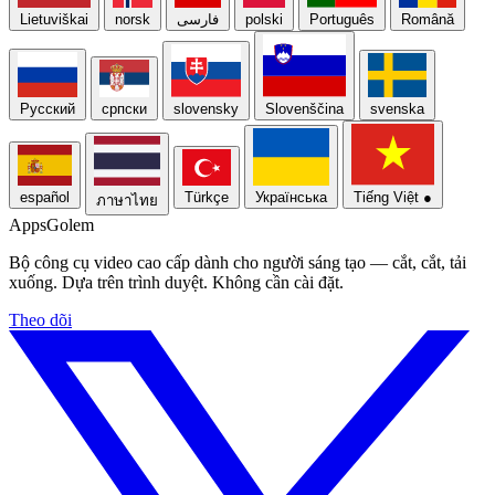
Lietuviškai
norsk
فارسی
polski
Português
Română
Русский
српски
slovensky
Slovenščina
svenska
español
Türkçe
Українська
Tiếng Việt
●
ภาษาไทย
Apps
Golem
Bộ công cụ video cao cấp dành cho người sáng tạo — cắt, cắt, tải
xuống. Dựa trên trình duyệt. Không cần cài đặt.
Theo dõi