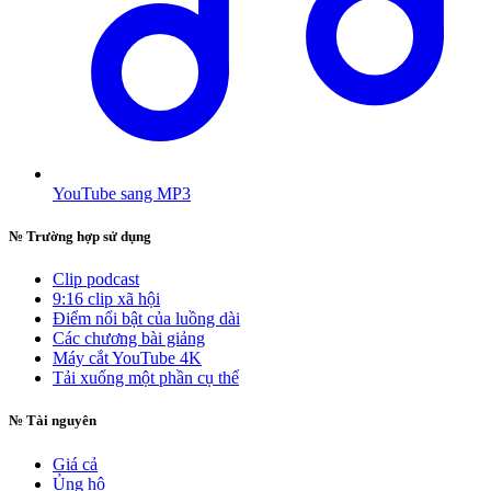
YouTube sang MP3
№
Trường hợp sử dụng
Clip podcast
9:16 clip xã hội
Điểm nổi bật của luồng dài
Các chương bài giảng
Máy cắt YouTube 4K
Tải xuống một phần cụ thể
№
Tài nguyên
Giá cả
Ủng hộ