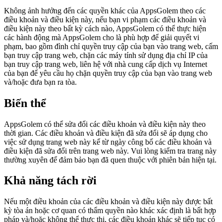
Không ảnh hưởng đến các quyền khác của AppsGolem theo các
điều khoản và điều kiện này, nếu bạn vi phạm các điều khoản và
điều kiện này theo bất kỳ cách nào, AppsGolem có thể thực hiện
các hành động mà AppsGolem cho là phù hợp để giải quyết vi
phạm, bao gồm đình chỉ quyền truy cập của bạn vào trang web, cấm
bạn truy cập trang web, chặn các máy tính sử dụng địa chỉ IP của
bạn truy cập trang web, liên hệ với nhà cung cấp dịch vụ Internet
của bạn để yêu cầu họ chặn quyền truy cập của bạn vào trang web
và/hoặc đưa bạn ra tòa.
Biến thể
AppsGolem có thể sửa đổi các điều khoản và điều kiện này theo
thời gian. Các điều khoản và điều kiện đã sửa đổi sẽ áp dụng cho
việc sử dụng trang web này kể từ ngày công bố các điều khoản và
điều kiện đã sửa đổi trên trang web này. Vui lòng kiểm tra trang này
thường xuyên để đảm bảo bạn đã quen thuộc với phiên bản hiện tại.
Khả năng tách rời
Nếu một điều khoản của các điều khoản và điều kiện này được bất
kỳ tòa án hoặc cơ quan có thẩm quyền nào khác xác định là bất hợp
pháp và/hoặc không thể thực thi, các điều khoản khác sẽ tiếp tục có