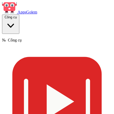
Apps
Golem
Công cụ
№
Công cụ