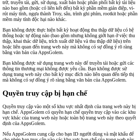
trữ, truyền tải, gửi, sử dụng, xuất bản hoặc phân phối bất kỳ tài liệu
nào bao gồm (hoặc có liên kết đến) bất kỳ phần mềm gián điệp, vi-
rút máy tính, ngựa thành Troy, sâu, trình ghi phím, rootkit hoặc phần
mềm máy tính độc hại nào khác.
Bạn không được thực hiện bất kỳ hoạt động thu thập dữ liệu có hệ
thống hoặc tự động nào (bao gồm nhưng không giới hạn ở việc thu
thập, khai thác dữ liệu, trích xuất dữ liệu và thu thập dữ liệu) trên
hoặc liên quan đến trang web này mà không có sự đồng ý rõ ràng
bằng văn bản của AppsGolem.
Bạn không được sử dụng trang web này để truyền tải hoặc gửi các
thông tin thương mại không được yêu cầu. Bạn không được sử
dụng trang web này cho bất kỳ mục đích nào liên quan đến tiếp thị
mà không có sự đồng ý rõ ràng bằng văn bản của AppsGolem.
Quyền truy cập bị hạn chế
Quyền truy cập vào một số khu vực nhất định của trang web này bị
hạn chế. AppsGolem có quyền hạn chế quyền truy cập vào các khu
vực khác của trang web này hoặc toàn bộ trang web này theo quyết
định của AppsGolem.
Nếu AppsGolem cung cấp cho bạn ID người dùng và mật khẩu để
cho phép bạn truy cập vào các khu vực hạn chế của trang web này