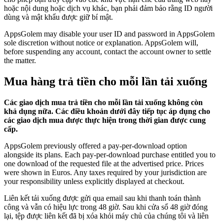
hoặc nội dung hoặc dịch vụ khác, bạn phải đảm bảo rằng ID người
dùng và mật khẩu được giữ bí mật.
AppsGolem may disable your user ID and password in AppsGolem
sole discretion without notice or explanation. AppsGolem will,
before suspending any account, contact the account owner to settle
the matter.
Mua hàng trả tiền cho mỗi lần tải xuống
Các giao dịch mua trả tiền cho mỗi lần tải xuống không còn
khả dụng nữa. Các điều khoản dưới đây tiếp tục áp dụng cho
các giao dịch mua được thực hiện trong thời gian được cung
cấp.
AppsGolem previously offered a pay-per-download option
alongside its plans. Each pay-per-download purchase entitled you to
one download of the requested file at the advertised price. Prices
were shown in Euros. Any taxes required by your jurisdiction are
your responsibility unless explicitly displayed at checkout.
Liên kết tải xuống được gửi qua email sau khi thanh toán thành
công và vẫn có hiệu lực trong 48 giờ. Sau khi cửa sổ 48 giờ đóng
lại, tệp được liên kết đã bị xóa khỏi máy chủ của chúng tôi và liên