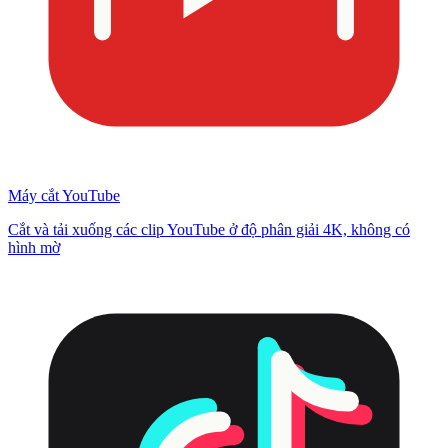
Máy cắt YouTube
Cắt và tải xuống các clip YouTube ở độ phân giải 4K, không có
hình mờ