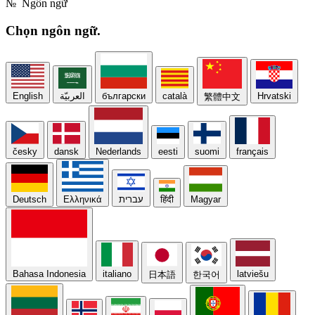
№
Ngôn ngữ
Chọn
ngôn ngữ.
English
العربيّة
български
català
Hrvatski
繁體中文
česky
dansk
Nederlands
eesti
suomi
français
Deutsch
Ελληνικά
עברית
हिंदी
Magyar
Bahasa Indonesia
italiano
latviešu
日本語
한국어