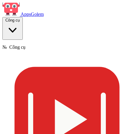
Apps
Golem
Công cụ
№
Công cụ