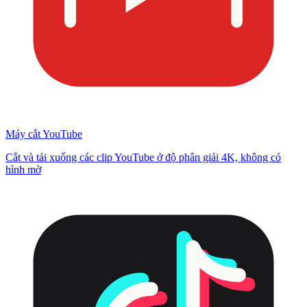
Máy cắt YouTube
Cắt và tải xuống các clip YouTube ở độ phân giải 4K, không có
hình mờ