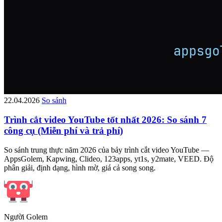
22.04.2026
So sánh
Trình cắt video YouTube tốt nhất 2026: So sánh 7
công cụ (Miễn phí và trả phí)
So sánh trung thực năm 2026 của bảy trình cắt video YouTube —
AppsGolem, Kapwing, Clideo, 123apps, yt1s, y2mate, VEED. Độ
phân giải, định dạng, hình mờ, giá cả song song.
Người Golem