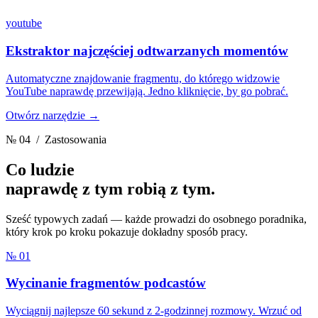
youtube
Ekstraktor najczęściej odtwarzanych momentów
Automatyczne znajdowanie fragmentu, do którego widzowie
YouTube naprawdę przewijają. Jedno kliknięcie, by go pobrać.
Otwórz narzędzie →
№ 04
/ Zastosowania
Co ludzie
naprawdę z tym robią
z tym.
Sześć typowych zadań — każde prowadzi do osobnego poradnika,
który krok po kroku pokazuje dokładny sposób pracy.
№ 01
Wycinanie fragmentów podcastów
Wyciągnij najlepsze 60 sekund z 2-godzinnej rozmowy. Wrzuć od