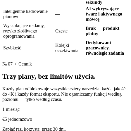
sekundy
AI wykrywające
Inteligentne kadrowanie
—
twarz i aktywnego
pionowe
mówcę
Wyskakujące reklamy,
Brak — produkt
ryzyko złośliwego
Częste
płatny
oprogramowania
Dedykowani
Kolejki
Szybkość
pracownicy,
oczekiwania
równoległe zadania
№ 07
/ Cennik
Trzy plany,
bez limitów użycia.
Każdy plan odblokowuje wszystkie cztery narzędzia, każdą jakość
do 4K i każdy format eksportu. Nie ograniczamy funkcji według
poziomu — tylko według czasu.
1 miesiąc
€5
jednorazowo
Zapłać raz, korzystaj przez 30 dni.