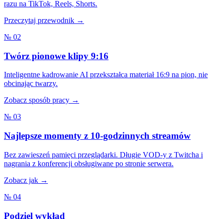
razu na TikTok, Reels, Shorts.
Przeczytaj przewodnik →
№ 02
Twórz pionowe klipy 9:16
Inteligentne kadrowanie AI przekształca materiał 16:9 na pion, nie
obcinając twarzy.
Zobacz sposób pracy →
№ 03
Najlepsze momenty z 10-godzinnych streamów
Bez zawieszeń pamięci przeglądarki. Długie VOD-y z Twitcha i
nagrania z konferencji obsługiwane po stronie serwera.
Zobacz jak →
№ 04
Podziel wykład