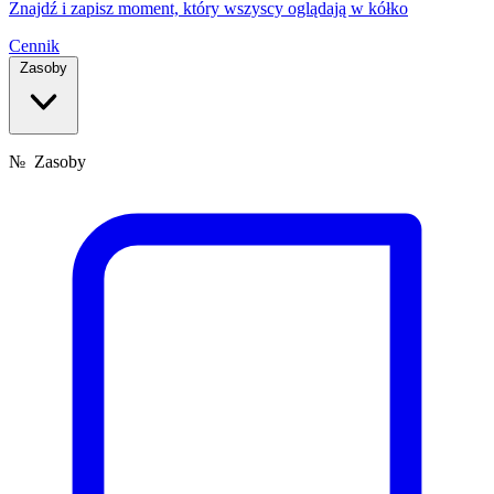
Znajdź i zapisz moment, który wszyscy oglądają w kółko
Cennik
Zasoby
№
Zasoby