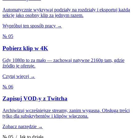
Automatycznie wykrywaj podziały na rozdziały i eksportuj każdą
sekcję jako osobny klip za jednym razem.
Wypróbuj ten sposób pracy →
№ 05
Pobierz klip w 4K
Gdy 1080p to za mało — zachowaj natywne 2160p tam, gdzie
źródło je oferuje.
Czytaj więcej →
№ 06
Zapisuj VOD-y z Twitcha
Archiwizuj wcześniejsze streamy, zanim wygasną. Obsługa treści
tylko dla subskrybentów i klipów włączona.
Zobacz narzędzie →
№ 05
/ Jak to działa