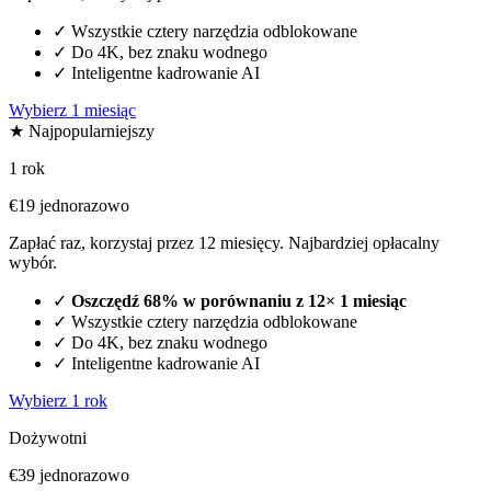
✓
Wszystkie cztery narzędzia odblokowane
✓
Do 4K, bez znaku wodnego
✓
Inteligentne kadrowanie AI
Wybierz 1 miesiąc
★ Najpopularniejszy
1 rok
€19
jednorazowo
Zapłać raz, korzystaj przez 12 miesięcy. Najbardziej opłacalny
wybór.
✓
Oszczędź 68% w porównaniu z 12× 1 miesiąc
✓
Wszystkie cztery narzędzia odblokowane
✓
Do 4K, bez znaku wodnego
✓
Inteligentne kadrowanie AI
Wybierz 1 rok
Dożywotni
€39
jednorazowo