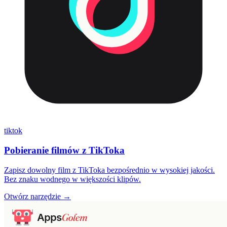
tiktok
Pobieranie filmów z TikToka
Zapisz dowolny film z TikToka bezpośrednio w wysokiej jakości.
Bez znaku wodnego w większości klipów.
Otwórz narzędzie →