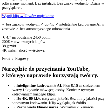
odtwarzany moment. Bez instalacji. Bez znaku wodnego. Działa w
przeglądarce.
Wytnij klip
→
Utwórz moje konto
✓ bez znaków wodnych ✓ do 4K ✓ inteligentne kadrowanie AI w
zestawie ✓ bez automatycznego odnowienia
★ 4.7
na podstawie 2450 opinii
200K+
utworzonych klipów
38
języki
4K
maks. jakość wyjściowa
№ 02
/ Flagowy
Narzędzie do przycinania YouTube,
z którego naprawdę korzystają twórcy.
→
Inteligentne kadrowanie AI.
Pion 9:16 ze śledzeniem
twarzy i aktywnie mówiącej osoby. Koniec z ręcznym
kadrowaniem każdego klipu.
→
Do 4K, 60 kl./s, natywna jakość.
Bez utraty jakości przy
ponownym kodowaniu. Klip wygląda jak źródło.
→
Partie wielu klipów naraz.
Wyciągnij kilkanaście