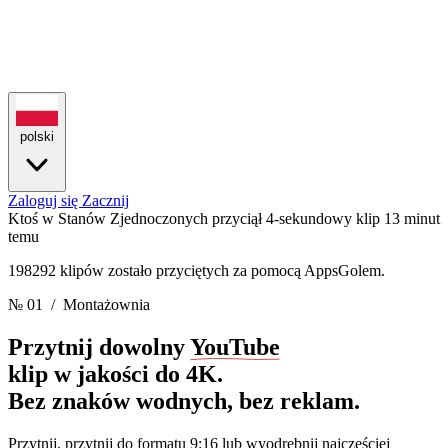
polski
Zaloguj się
Zacznij
Ktoś w Stanów Zjednoczonych przyciął 4-sekundowy klip
13 minut
temu
198292 klipów zostało przyciętych za pomocą AppsGolem.
№ 01
/ Montażownia
Przytnij dowolny
YouTube
klip w jakości do 4K.
Bez znaków wodnych, bez reklam.
Przytnij, przytnij do formatu 9:16 lub wyodrębnij najczęściej