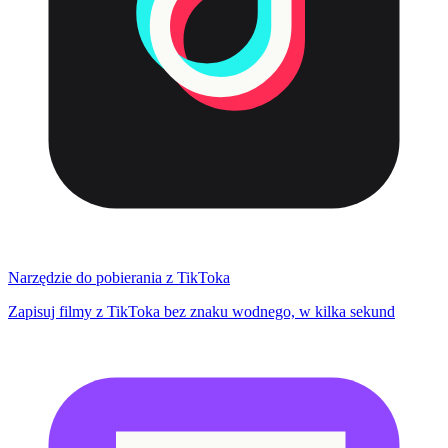
Narzędzie do pobierania z TikToka
Zapisuj filmy z TikToka bez znaku wodnego, w kilka sekund