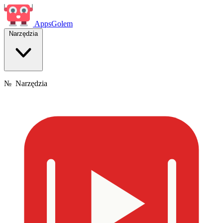
Apps
Golem
Narzędzia
№
Narzędzia