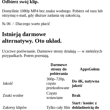
Odbierz swój klip.
Domyślnie 1080p MP4 bez znaku wodnego. Pobierz od razu lub
otrzymaj e-mail, gdy dłuższe zadania się zakończą.
№ 06
/ Dlaczego warto płacić
Istnieją darmowe
alternatywy.
Oto układ.
Uczciwe porównanie. Darmowe strony działają — w niektórych
przypadkach. Potem przestają.
Darmowe
strony do
AppsGolem
pobierania
360p–720p,
Do 4K, natywna
Jakość
często
jakość
przekodowane
Często
Znaki wodne
Brak
wstawiane
Start / koniec z
Zakresy klipów
Tylko cały film
dokładnością do