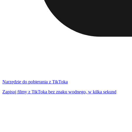
Narzędzie do pobierania z TikToka
Zapisuj filmy z TikToka bez znaku wodnego, w kilka sekund