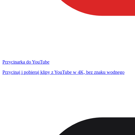
Przycinarka do YouTube
Przycinaj i pobieraj klipy z YouTube w 4K, bez znaku wodnego