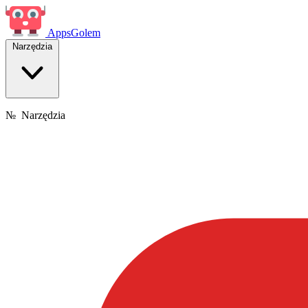
Apps
Golem
Narzędzia
№
Narzędzia