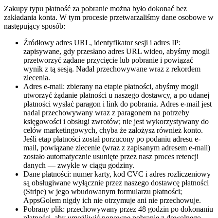
Zakupy typu płatność za pobranie można było dokonać bez
zakładania konta. W tym procesie przetwarzaliśmy dane osobowe w
następujący sposób:
Źródłowy adres URL, identyfikator sesji i adres IP:
zapisywane, gdy przesłano adres URL wideo, abyśmy mogli
przetworzyć żądane przycięcie lub pobranie i powiązać
wynik z tą sesją. Nadal przechowywane wraz z rekordem
zlecenia.
Adres e-mail: zbierany na etapie płatności, abyśmy mogli
utworzyć żądanie płatności u naszego dostawcy, a po udanej
płatności wysłać paragon i link do pobrania. Adres e-mail jest
nadal przechowywany wraz z paragonem na potrzeby
księgowości i obsługi zwrotów; nie jest wykorzystywany do
celów marketingowych, chyba że założysz również konto.
Jeśli etap płatności został porzucony po podaniu adresu e-
mail, powiązane zlecenie (wraz z zapisanym adresem e-mail)
zostało automatycznie usunięte przez nasz proces retencji
danych — zwykle w ciągu godziny.
Dane płatności: numer karty, kod CVC i adres rozliczeniowy
są obsługiwane wyłącznie przez naszego dostawcę płatności
(Stripe) w jego wbudowanym formularzu płatności;
AppsGolem nigdy ich nie otrzymuje ani nie przechowuje.
Pobrany plik: przechowywany przez 48 godzin po dokonaniu
płatności, aby umożliwić ponowne pobranie z dowolnego