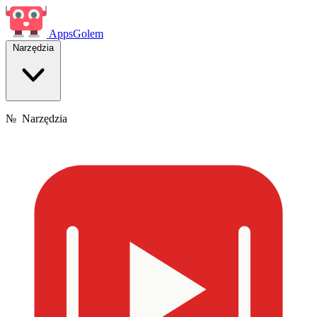
Apps
Golem
Narzędzia
№
Narzędzia