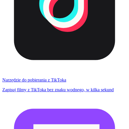
Narzędzie do pobierania z TikToka
Zapisuj filmy z TikToka bez znaku wodnego, w kilka sekund