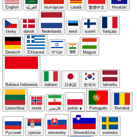
English
العربيّة
български
català
Hrvatski
繁體中文
česky
dansk
Nederlands
eesti
suomi
français
Deutsch
Ελληνικά
עברית
हिंदी
Magyar
Bahasa Indonesia
italiano
latviešu
日本語
한국어
Lietuviškai
norsk
فارسی
polski
●
Português
Română
Русский
српски
slovensky
Slovenščina
svenska