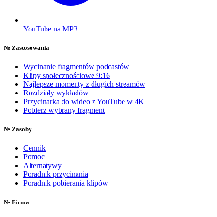
YouTube na MP3
№
Zastosowania
Wycinanie fragmentów podcastów
Klipy społecznościowe 9:16
Najlepsze momenty z długich streamów
Rozdziały wykładów
Przycinarka do wideo z YouTube w 4K
Pobierz wybrany fragment
№
Zasoby
Cennik
Pomoc
Alternatywy
Poradnik przycinania
Poradnik pobierania klipów
№
Firma