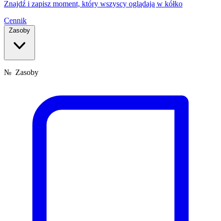
Znajdź i zapisz moment, który wszyscy oglądają w kółko
Cennik
Zasoby
№
Zasoby