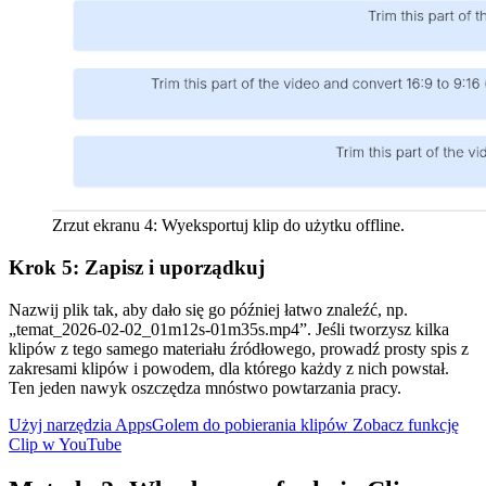
Zrzut ekranu 4: Wyeksportuj klip do użytku offline.
Krok 5: Zapisz i uporządkuj
Nazwij plik tak, aby dało się go później łatwo znaleźć, np.
„temat_2026-02-02_01m12s-01m35s.mp4”. Jeśli tworzysz kilka
klipów z tego samego materiału źródłowego, prowadź prosty spis z
zakresami klipów i powodem, dla którego każdy z nich powstał.
Ten jeden nawyk oszczędza mnóstwo powtarzania pracy.
Użyj narzędzia AppsGolem do pobierania klipów
Zobacz funkcję
Clip w YouTube