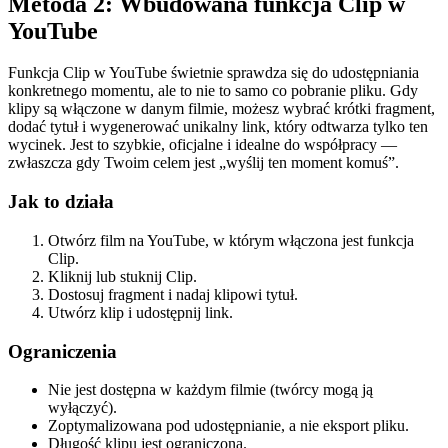
Metoda 2: Wbudowana funkcja Clip w
YouTube
Funkcja Clip w YouTube świetnie sprawdza się do udostępniania
konkretnego momentu, ale to nie to samo co pobranie pliku. Gdy
klipy są włączone w danym filmie, możesz wybrać krótki fragment,
dodać tytuł i wygenerować unikalny link, który odtwarza tylko ten
wycinek. Jest to szybkie, oficjalne i idealne do współpracy —
zwłaszcza gdy Twoim celem jest „wyślij ten moment komuś”.
Jak to działa
Otwórz film na YouTube, w którym włączona jest funkcja
Clip.
Kliknij lub stuknij Clip.
Dostosuj fragment i nadaj klipowi tytuł.
Utwórz klip i udostępnij link.
Ograniczenia
Nie jest dostępna w każdym filmie (twórcy mogą ją
wyłączyć).
Zoptymalizowana pod udostępnianie, a nie eksport pliku.
Długość klipu jest ograniczona.