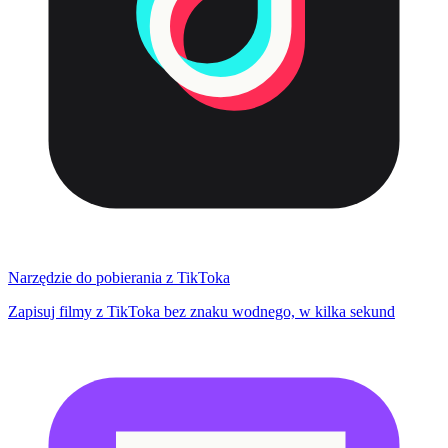
Narzędzie do pobierania z TikToka
Zapisuj filmy z TikToka bez znaku wodnego, w kilka sekund