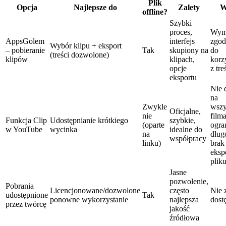
Plik
Opcja
Najlepsze do
Zalety
W
offline?
Szybki
proces,
Wym
AppsGolem
interfejs
zgod
Wybór klipu + eksport
– pobieranie
Tak
skupiony na
do
(treści dozwolone)
klipów
klipach,
korz
opcje
z tre
eksportu
Nie 
na
Zwykle
wszy
Oficjalne,
nie
film
Funkcja Clip
Udostępnianie krótkiego
szybkie,
(oparte
ogra
w YouTube
wycinka
idealne do
na
dług
współpracy
linku)
brak
eksp
plik
Jasne
pozwolenie,
Pobrania
Licencjonowane/dozwolone
często
Nie 
udostępnione
Tak
ponowne wykorzystanie
najlepsza
dost
przez twórcę
jakość
źródłowa