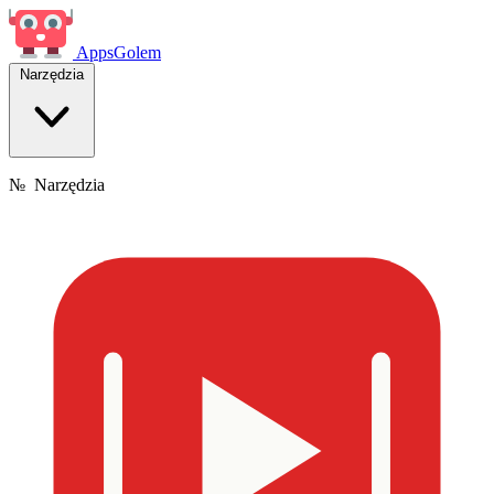
Apps
Golem
Narzędzia
№
Narzędzia