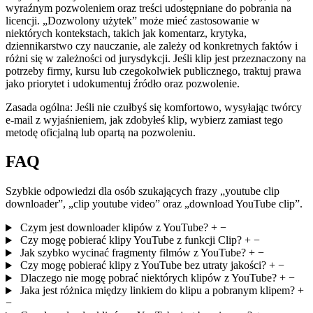
wyraźnym pozwoleniem oraz treści udostępniane do pobrania na
licencji. „Dozwolony użytek” może mieć zastosowanie w
niektórych kontekstach, takich jak komentarz, krytyka,
dziennikarstwo czy nauczanie, ale zależy od konkretnych faktów i
różni się w zależności od jurysdykcji. Jeśli klip jest przeznaczony na
potrzeby firmy, kursu lub czegokolwiek publicznego, traktuj prawa
jako priorytet i udokumentuj źródło oraz pozwolenie.
Zasada ogólna:
Jeśli nie czułbyś się komfortowo, wysyłając twórcy
e-mail z wyjaśnieniem, jak zdobyłeś klip, wybierz zamiast tego
metodę oficjalną lub opartą na pozwoleniu.
FAQ
Szybkie odpowiedzi dla osób szukających frazy „youtube clip
downloader”, „clip youtube video” oraz „download YouTube clip”.
Czym jest downloader klipów z YouTube?
+
−
Czy mogę pobierać klipy YouTube z funkcji Clip?
+
−
Jak szybko wycinać fragmenty filmów z YouTube?
+
−
Czy mogę pobierać klipy z YouTube bez utraty jakości?
+
−
Dlaczego nie mogę pobrać niektórych klipów z YouTube?
+
−
Jaka jest różnica między linkiem do klipu a pobranym klipem?
+
−