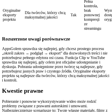
Pełna
kontrola,
Oryginalne
brak
Wym
Dla twórców, którzy chcą
eksporty
Tak
ponownej
dost
maksymalnej jakości
projektu
kompresji
oryg
ze
streamingu
Rozszerzone uwagi porównawcze
AppsGolem sprawdza się najlepiej, gdy chcesz prostego procesu
„określ zakres → podgląd → eksport” dla dozwolonych treści i nie
potrzebujesz pełnego edytora osi czasu. Funkcja Clip w YouTube
sprawdza się najlepiej, gdy celem jest oficjalne udostępnianie i
dyskusja. Pobrania udostępnione przez twórcę są najlepsze, gdy
potrzebujesz jasnych praw i czystego źródła. Oryginalne eksporty
projektu są najlepsze dla twórców, którzy chcą maksymalnej jakości
i kontroli.
Kwestie prawne
Pobieranie i ponowne wykorzystywanie wideo może rodzić
problemy związane z prawami autorskimi i umowami.
Najbezpieczniejsze scenariusze to: Twoje własne materiały, filmy z