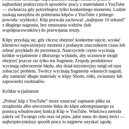
najbardziej praktycznych sposobów pracy z materiałami z YouTube
— zwłaszcza gdy potrzebujesz tylko konkretnego momentu. Ludzie
szukają narzędzia do pobierania klipów z YouTube z jednego
powodu: szybkości. Klip pozwala zachować „najlepsze 10 sekund”
z długiego nagrania, bez zmuszania widzów (lub
współpracowników) do przewijania reszty.
Klipy przydają się, gdy chcesz obejrzeć konkretne ujęcie, wysłać
klientowi najważniejszy moment z podanym znacznikiem czasu lub
zebrać przykłady do prezentacji. Nauczyciele często wycinają
krótkie wyjaśnienie z dłuższego wykładu, aby uczniowie mogli
obejrzeć jeszcze raz tylko ten fragment. Zespoły produktowe
wycinają odtworzenie błędu, aby dział inżynieryjny mógł od razu
zobaczyć problem. Twórcy wycinają fragmenty własnych nagrań,
aby zamienić długie materiały w klipy Shorts, rolki, zwiastuny lub
zapowiedzi rozdziałów.
Krótkie wyjaśnienie
„Pobrać klip z YouTube” może oznaczać zapisanie pliku na
urządzeniu albo utworzenie linku do klipu udostępnianego za
pomocą wbudowanej funkcji Klip w YouTube. Właściwa metoda
zależy od Twojego celu oraz od praw, jakie masz do danej treści —
najbezpieczniejszy sposób pracy to najpierw uzyskać zgodę.