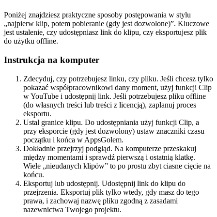
Poniżej znajdziesz praktyczne sposoby postępowania w stylu
„najpierw klip, potem pobieranie (gdy jest dozwolone)”. Kluczowe
jest ustalenie, czy udostępniasz link do klipu, czy eksportujesz plik
do użytku offline.
Instrukcja na komputer
Zdecyduj, czy potrzebujesz linku, czy pliku. Jeśli chcesz tylko
pokazać współpracownikowi dany moment, użyj funkcji Clip
w YouTube i udostępnij link. Jeśli potrzebujesz pliku offline
(do własnych treści lub treści z licencją), zaplanuj proces
eksportu.
Ustal granice klipu. Do udostępniania użyj funkcji Clip, a
przy eksporcie (gdy jest dozwolony) ustaw znaczniki czasu
początku i końca w AppsGolem.
Dokładnie przejrzyj podgląd. Na komputerze przeskakuj
między momentami i sprawdź pierwszą i ostatnią klatkę.
Wiele „nieudanych klipów” to po prostu zbyt ciasne cięcie na
końcu.
Eksportuj lub udostępnij. Udostępnij link do klipu do
przejrzenia. Eksportuj plik tylko wtedy, gdy masz do tego
prawa, i zachowaj nazwę pliku zgodną z zasadami
nazewnictwa Twojego projektu.