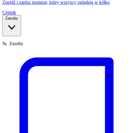
Znajdź i zapisz moment, który wszyscy oglądają w kółko
Cennik
Zasoby
№
Zasoby