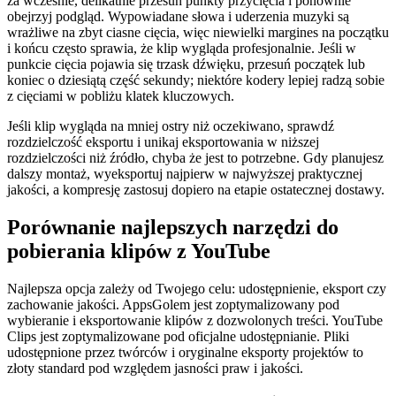
za wcześnie, delikatnie przesuń punkty przycięcia i ponownie
obejrzyj podgląd. Wypowiadane słowa i uderzenia muzyki są
wrażliwe na zbyt ciasne cięcia, więc niewielki margines na początku
i końcu często sprawia, że klip wygląda profesjonalnie. Jeśli w
punkcie cięcia pojawia się trzask dźwięku, przesuń początek lub
koniec o dziesiątą część sekundy; niektóre kodery lepiej radzą sobie
z cięciami w pobliżu klatek kluczowych.
Jeśli klip wygląda na mniej ostry niż oczekiwano, sprawdź
rozdzielczość eksportu i unikaj eksportowania w niższej
rozdzielczości niż źródło, chyba że jest to potrzebne. Gdy planujesz
dalszy montaż, wyeksportuj najpierw w najwyższej praktycznej
jakości, a kompresję zastosuj dopiero na etapie ostatecznej dostawy.
Porównanie najlepszych narzędzi do
pobierania klipów z YouTube
Najlepsza opcja zależy od Twojego celu: udostępnienie, eksport czy
zachowanie jakości. AppsGolem jest zoptymalizowany pod
wybieranie i eksportowanie klipów z dozwolonych treści. YouTube
Clips jest zoptymalizowane pod oficjalne udostępnianie. Pliki
udostępnione przez twórców i oryginalne eksporty projektów to
złoty standard pod względem jasności praw i jakości.