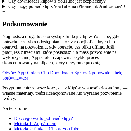
Czy downloader klipów z YouTube jest bezpieczny?
+
−
Czy mogę pobrać klip z YouTube na iPhonie lub Androidzie?
+
−
Podsumowanie
Najprostsza droga to: skorzystaj z funkcji Clip w YouTube, gdy
potrzebujesz tylko udostępniania, oraz z opcji oficjalnych lub
opartych na pozwoleniu, gdy potrzebujesz pliku offline. Jeśli
pracujesz z treściami, które posiadasz lub masz pozwolenie na
wykorzystanie, AppsGolem zapewnia szybki proces
skoncentrowany na klipach, który utrzymuje prostotę.
Otwórz AppsGolem Clip Downloader
Sprawdź ponownie tabelę
porównawczą
Przypomnienie: zawsze korzystaj z klipów w sposób dozwolony —
własne materiały, treści licencjonowane lub wyraźne pozwolenie
twórcy.
Na tej stronie
Dlaczego warto pobierać klipy?
Metoda 1: AppsGolem
Metoda 2: funkcja Clip w YouTube