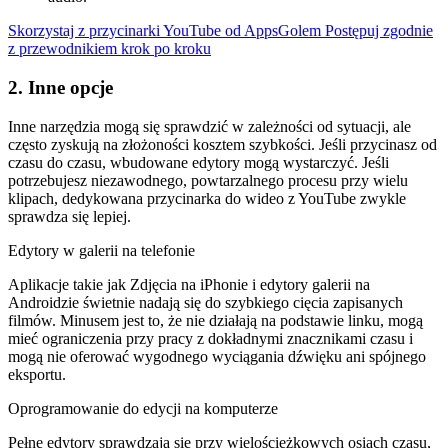
Skorzystaj z przycinarki YouTube od AppsGolem
Postępuj zgodnie
z przewodnikiem krok po kroku
2. Inne opcje
Inne narzędzia mogą się sprawdzić w zależności od sytuacji, ale
często zyskują na złożoności kosztem szybkości. Jeśli przycinasz od
czasu do czasu, wbudowane edytory mogą wystarczyć. Jeśli
potrzebujesz niezawodnego, powtarzalnego procesu przy wielu
klipach, dedykowana przycinarka do wideo z YouTube zwykle
sprawdza się lepiej.
Edytory w galerii na telefonie
Aplikacje takie jak Zdjęcia na iPhonie i edytory galerii na
Androidzie świetnie nadają się do szybkiego cięcia zapisanych
filmów. Minusem jest to, że nie działają na podstawie linku, mogą
mieć ograniczenia przy pracy z dokładnymi znacznikami czasu i
mogą nie oferować wygodnego wyciągania dźwięku ani spójnego
eksportu.
Oprogramowanie do edycji na komputerze
Pełne edytory sprawdzają się przy wielościeżkowych osiach czasu,