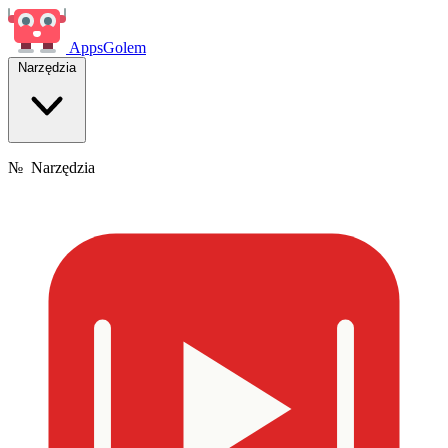
Apps
Golem
Narzędzia
№
Narzędzia