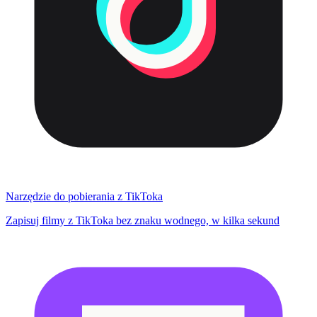
Narzędzie do pobierania z TikToka
Zapisuj filmy z TikToka bez znaku wodnego, w kilka sekund