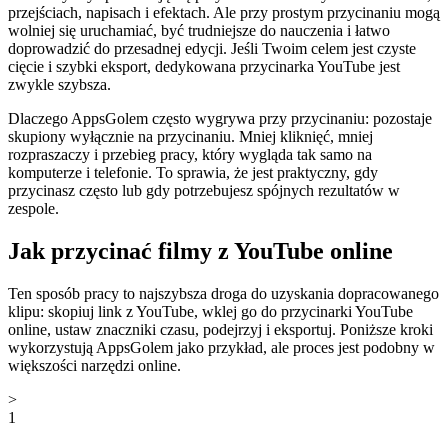
przejściach, napisach i efektach. Ale przy prostym przycinaniu mogą
wolniej się uruchamiać, być trudniejsze do nauczenia i łatwo
doprowadzić do przesadnej edycji. Jeśli Twoim celem jest czyste
cięcie i szybki eksport, dedykowana przycinarka YouTube jest
zwykle szybsza.
Dlaczego AppsGolem często wygrywa przy przycinaniu: pozostaje
skupiony wyłącznie na przycinaniu. Mniej kliknięć, mniej
rozpraszaczy i przebieg pracy, który wygląda tak samo na
komputerze i telefonie. To sprawia, że jest praktyczny, gdy
przycinasz często lub gdy potrzebujesz spójnych rezultatów w
zespole.
Jak przycinać filmy z YouTube online
Ten sposób pracy to najszybsza droga do uzyskania dopracowanego
klipu: skopiuj link z YouTube, wklej go do przycinarki YouTube
online, ustaw znaczniki czasu, podejrzyj i eksportuj. Poniższe kroki
wykorzystują AppsGolem jako przykład, ale proces jest podobny w
większości narzędzi online.
>
1