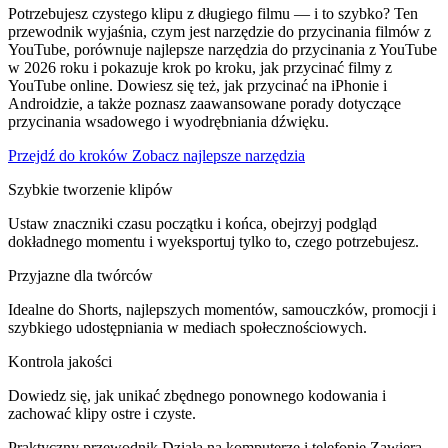
Potrzebujesz czystego klipu z długiego filmu — i to szybko? Ten
przewodnik wyjaśnia, czym jest narzędzie do przycinania filmów z
YouTube, porównuje najlepsze narzędzia do przycinania z YouTube
w 2026 roku i pokazuje krok po kroku, jak przycinać filmy z
YouTube online. Dowiesz się też, jak przycinać na iPhonie i
Androidzie, a także poznasz zaawansowane porady dotyczące
przycinania wsadowego i wyodrębniania dźwięku.
Przejdź do kroków
Zobacz najlepsze narzędzia
Szybkie tworzenie klipów
Ustaw znaczniki czasu początku i końca, obejrzyj podgląd
dokładnego momentu i wyeksportuj tylko to, czego potrzebujesz.
Przyjazne dla twórców
Idealne do Shorts, najlepszych momentów, samouczków, promocji i
szybkiego udostępniania w mediach społecznościowych.
Kontrola jakości
Dowiedz się, jak unikać zbędnego ponownego kodowania i
zachować klipy ostre i czyste.
Praktyczny przewodnik
Działa na komputerze i telefonie
Zawiera