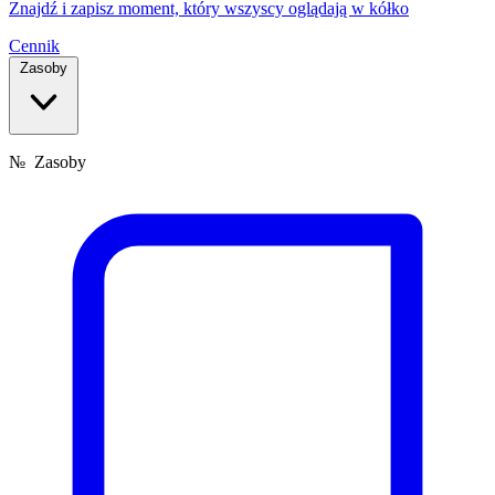
Znajdź i zapisz moment, który wszyscy oglądają w kółko
Cennik
Zasoby
№
Zasoby