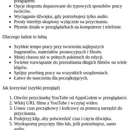
podglądem.
Opcje eksportu dopasowane do typowych sposobów pracy
twórców.
Wyciąganie dźwięku, gdy potrzebujesz tylko audio.
Prosty interfejs skupiony wyłącznie na przycinaniu.
Płynnie działa w przeglądarkach na komputerze i telefonie.
Dlaczego ludzie to lubią
Szybkie tempo pracy przy tworzeniu najlepszych
fragmentów, materiałów promocyjnych i Shorts.
Mniej chaosu niż w pełnych pakietach do edycji.
Świetne rozwiązanie do przerabiania długich filmów na wiele
klipów.
Spójny przebieg pracy na wszystkich urządzeniach.
Łatwe do nauczenia dla początkujących.
Jak korzystać (szybki przegląd)
Otwórz przycinarkę YouTube od AppsGolem w przeglądarce.
Wklej URL filmu z YouTube i wczytaj wideo.
Ustaw czas początkowy i końcowy za pomocą narzędzi do
przycinania.
Podejrzyj klip, aby potwierdzić czas i cięcia dźwięku.
Wyeksportuj przycięty film lub, jeśli potrzebujesz, samo
audio.