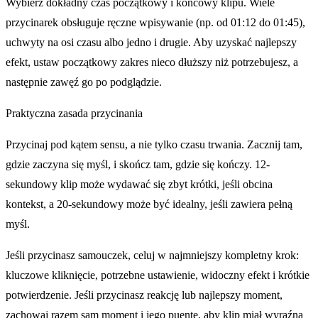
Wybierz dokładny czas początkowy i końcowy klipu. Wiele
przycinarek obsługuje ręczne wpisywanie (np. od 01:12 do 01:45),
uchwyty na osi czasu albo jedno i drugie. Aby uzyskać najlepszy
efekt, ustaw początkowy zakres nieco dłuższy niż potrzebujesz, a
następnie zawęź go po podglądzie.
Praktyczna zasada przycinania
Przycinaj pod kątem sensu, a nie tylko czasu trwania. Zacznij tam,
gdzie zaczyna się myśl, i skończ tam, gdzie się kończy. 12-
sekundowy klip może wydawać się zbyt krótki, jeśli obcina
kontekst, a 20-sekundowy może być idealny, jeśli zawiera pełną
myśl.
Jeśli przycinasz samouczek, celuj w najmniejszy kompletny krok:
kluczowe kliknięcie, potrzebne ustawienie, widoczny efekt i krótkie
potwierdzenie. Jeśli przycinasz reakcję lub najlepszy moment,
zachowaj razem sam moment i jego puentę, aby klip miał wyraźną