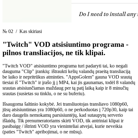
№ 02
/ Kas skiriasi
"Twitch" VOD atsisiuntimo programa -
pilnos transliacijos, ne tik klipai.
"Twitch VOD" atsisiuntimo programa turi padaryti tai, ko negali
dauguma "Clip" įrankių: ištraukti kelių valandų praeitą transliaciją
be laiko ir nepritrūkus atminties. "AppsGolem" gauna VOD srautą
tiesiai iš "Twitch" ir įrašo jį į MP4, kai jis gaunamas, todėl 8 valandų
srautas atsisiunčiamas maždaug per tą patį laiką kaip ir 8 minučių
srautas (susietas su tinklu, o ne su buferiu).
Išsaugoma šaltinio kokybė. Jei transliuotojas transliavo 1080p60,
jūsų atsisiuntimas yra 1080p60, o ne perkoduotas į 720p30, kaip tai
daro daugelis nemokamų parsisiuntėjų, kad sutaupytų serverio
išlaidų. Tik prenumeratoriams skirti VOD, tik antriniai klipai ir
pasibaigę / ištrinti VOD yra vieninteliai atvejai, kurie neveikia
(paties "Twitch" apribojimai, o ne mūsų).