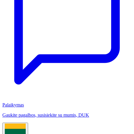
Palaikymas
Gaukite pagalbos, susisiekite su mumis, DUK