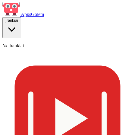
Apps
Golem
Įrankiai
№
Įrankiai