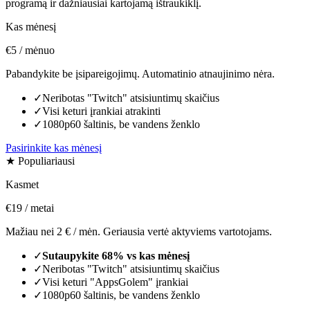
programą ir dažniausiai kartojamą ištraukiklį.
Kas mėnesį
€5
/ mėnuo
Pabandykite be įsipareigojimų. Automatinio atnaujinimo nėra.
✓
Neribotas "Twitch" atsisiuntimų skaičius
✓
Visi keturi įrankiai atrakinti
✓
1080p60 šaltinis, be vandens ženklo
Pasirinkite kas mėnesį
★ Populiariausi
Kasmet
€19
/ metai
Mažiau nei 2 € / mėn. Geriausia vertė aktyviems vartotojams.
✓
Sutaupykite 68% vs kas mėnesį
✓
Neribotas "Twitch" atsisiuntimų skaičius
✓
Visi keturi "AppsGolem" įrankiai
✓
1080p60 šaltinis, be vandens ženklo