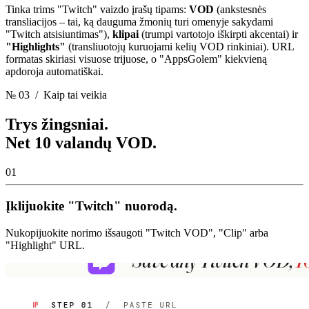
Tinka trims "Twitch" vaizdo įrašų tipams:
VOD
(ankstesnės
transliacijos – tai, ką dauguma žmonių turi omenyje sakydami
"Twitch atsisiuntimas"),
klipai
(trumpi vartotojo iškirpti akcentai) ir
"Highlights"
(transliuotojų kuruojami kelių VOD rinkiniai). URL
formatas skiriasi visuose trijuose, o "AppsGolem" kiekvieną
apdoroja automatiškai.
№ 03
/ Kaip tai veikia
Trys žingsniai.
Net 10 valandų VOD.
01
Įklijuokite "Twitch" nuorodą.
Nukopijuokite norimo išsaugoti "Twitch VOD", "Clip" arba
"Highlight" URL.