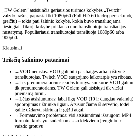
„TW Golem“ atsisiunčia geriausios turimos kokybės „Twitch“
vaizdo įrašus, paprastai iki 1080p60 (Full HD 60 kadrų per sekundę
greičiu) – tokia pati šaltinio kokybė, kokia buvo transliuojama
tiesiogiai. Tikroji kokybė priklauso nuo transliuotojo transliacijos
nustatymų. Populiariausi transliuotojai transliuoja 1080p60 arba
900p60.
Klausimai
Trikčių šalinimo patarimai
→
VOD nerastas: VOD gali būti pasibaigęs arba jį ištrynė
transliuotojas. Twitch VOD saugojimo laikotarpis yra ribotas.
→
Tik prenumeratoriams skirtas turinys: kai kurie VOD galimi
tik prenumeratoriams. TW Golem gali atsisiųsti tik viešai
prieinamą turinį.
→
Lėtas atsisiuntimas: labai ilgų VOD (10 ir daugiau valandų)
apdorojimas užtrunka ilgiau. Atsisiunčiama iš serverio, todėl
galite uždaryti skirtuką ir grįžti atgal.
→
Formatavimo problemos: visi atsisiuntimai išsaugomi MP4
formatu, kuris yra suderinamas su kiekvienu įrenginiu ir
vaizdo grotuvu.