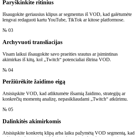
Paryškinkite ritinius
Išsaugokite geriausius klipus ar segmentus iš VOD, kad galėtumėte
lengvai redaguoti kartu YouTube, TikTok ar kitose platformose.
№ 03
Archyvuoti transliacijas
Visam laikui išsaugokite savo praeities srautus ar įsimintinas
akimirkas iš kitų, kol „Twitch“ potencialiai ištrina VOD.
№ 04
Peržiūrėkite žaidimo eigą
Atsisiųskite VOD, kad atliktumėte išsamią žaidimo, strategijų ar
konkrečių momentų analizę, nepasikliaudami „Twitch“ atkūrimu.
№ 05
Dalinkitės akimirkomis
Atsisiųskite konkretų klipą arba laiku pažymėtą VOD segmentą, kad