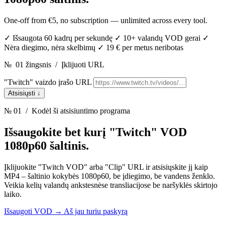
One-off from €5, no subscription — unlimited across every tool.
✓
Išsaugota 60 kadrų per sekundę
✓
10+ valandų VOD gerai
✓
Nėra diegimo, nėra skelbimų
✓
19 € per metus neribotas
№
01 žingsnis
/
Įklijuoti URL
"Twitch" vaizdo įrašo URL
Atsisiųsti
↓
№ 01
/ Kodėl ši atsisiuntimo programa
Išsaugokite bet kurį "Twitch" VOD
1080p60 šaltinis.
Įklijuokite "Twitch VOD" arba "Clip" URL ir atsisiųskite jį kaip
MP4 – šaltinio kokybės 1080p60, be įdiegimo, be vandens ženklo.
Veikia kelių valandų ankstesnėse transliacijose be naršyklės skirtojo
laiko.
Išsaugoti VOD
→
Aš jau turiu paskyrą