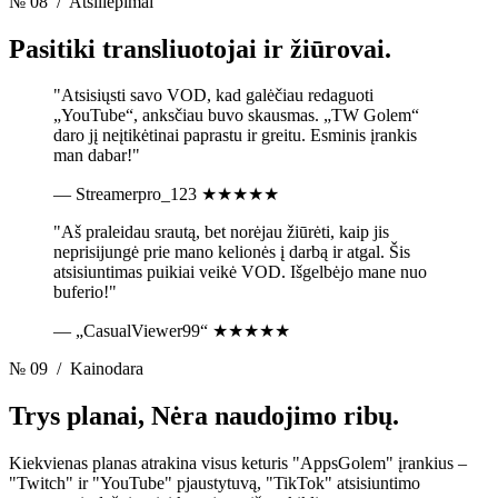
№ 08
/ Atsiliepimai
Pasitiki
transliuotojai ir žiūrovai.
"Atsisiųsti savo VOD, kad galėčiau redaguoti
„YouTube“, anksčiau buvo skausmas. „TW Golem“
daro jį neįtikėtinai paprastu ir greitu. Esminis įrankis
man dabar!"
— Streamerpro_123
★★★★★
"Aš praleidau srautą, bet norėjau žiūrėti, kaip jis
neprisijungė prie mano kelionės į darbą ir atgal. Šis
atsisiuntimas puikiai veikė VOD. Išgelbėjo mane nuo
buferio!"
— „CasualViewer99“
★★★★★
№ 09
/ Kainodara
Trys planai,
Nėra naudojimo ribų.
Kiekvienas planas atrakina visus keturis "AppsGolem" įrankius –
"Twitch" ir "YouTube" pjaustytuvą, "TikTok" atsisiuntimo