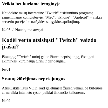
Veikia bet kuriame įrenginyje
Naudokite mūsų internetinę "Twitch" atsisiuntimo programą
asmeniniame kompiuteryje, "Mac", "iPhone", "Android" – viskas
serverio pusėje, be naršyklės saugyklos apribojimų.
№ 05
/ Naudojimo atvejai
Kodėl verta atsisiųsti
"Twitch" vaizdo
įrašai?
Išsaugoję "Twitch" turinį galite žiūrėti neprisijungę, išsaugoti
akimirkas, kurti naują turinį ir dar daugiau.
№ 01
Srautų žiūrėjimas neprisijungus
Atsisiųskite ilgus VOD, kad galėtumėte žiūrėti vėliau, be buferuos
ar nereikia interneto ryšio, puikiai tinkančio kelionėms.
№ 02