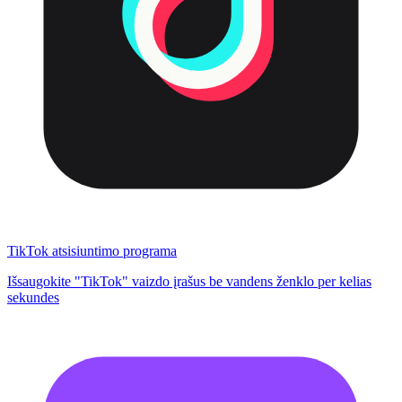
TikTok atsisiuntimo programa
Išsaugokite "TikTok" vaizdo įrašus be vandens ženklo per kelias
sekundes