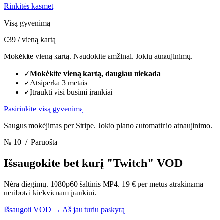
Rinkitės kasmet
Visą gyvenimą
€39
/ vieną kartą
Mokėkite vieną kartą. Naudokite amžinai. Jokių atnaujinimų.
✓
Mokėkite vieną kartą, daugiau niekada
✓
Atsiperka 3 metais
✓
Įtraukti visi būsimi įrankiai
Pasirinkite visą gyvenimą
Saugus mokėjimas per Stripe. Jokio plano automatinio atnaujinimo.
№ 10
/ Paruošta
Išsaugokite bet kurį "Twitch" VOD
Nėra diegimų. 1080p60 šaltinis MP4. 19 € per metus atrakinama
neribotai kiekvienam įrankiui.
Išsaugoti VOD
→
Aš jau turiu paskyrą