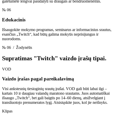
galėtumėte lengvai pasidalyti su draugais ar bendruomenėmis.
№ 06
Edukacinis
Išsaugokite mokymo programas, seminarus ar informacinius srautus,
esančius „Twitch“, kad būtų galima mokytis neprisijungus ir
nuorodoms.
№ 06
/ Žodynėlis
Supratimas
"Twitch" vaizdo įrašų tipai.
VOD
Vaizdo įrašas pagal pareikalavimą
Visi ankstesnių tiesioginių srautų įrašai. VOD gali būti labai ilgi –
kartais 10 ir daugiau valandų maratono srautams. Juos automatiškai
išsaugo „Twitch“, bet gali baigtis po 14–60 dienų, atsižvelgiant į
transliuotojo prenumeratos lygį. Atsisiųskite juos, kol jie neišnyks.
Klipas