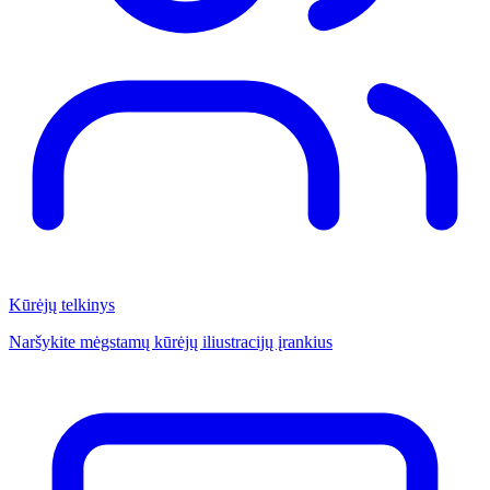
Kūrėjų telkinys
Naršykite mėgstamų kūrėjų iliustracijų įrankius