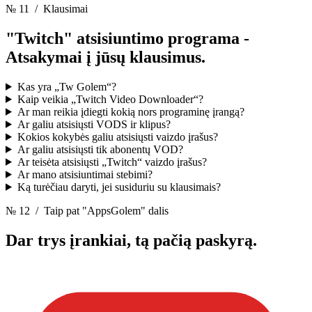
№ 11
/ Klausimai
"Twitch" atsisiuntimo programa -
Atsakymai į jūsų klausimus.
Kas yra „Tw Golem“?
Kaip veikia „Twitch Video Downloader“?
Ar man reikia įdiegti kokią nors programinę įrangą?
Ar galiu atsisiųsti VODS ir klipus?
Kokios kokybės galiu atsisiųsti vaizdo įrašus?
Ar galiu atsisiųsti tik abonentų VOD?
Ar teisėta atsisiųsti „Twitch“ vaizdo įrašus?
Ar mano atsisiuntimai stebimi?
Ką turėčiau daryti, jei susiduriu su klausimais?
№ 12
/ Taip pat "AppsGolem" dalis
Dar trys įrankiai,
tą pačią paskyrą.