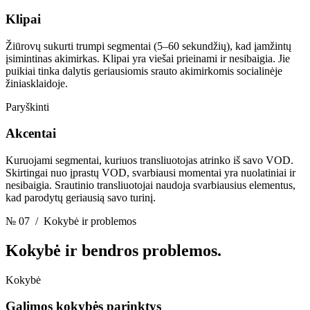
Klipai
Žiūrovų sukurti trumpi segmentai (5–60 sekundžių), kad įamžintų
įsimintinas akimirkas. Klipai yra viešai prieinami ir nesibaigia. Jie
puikiai tinka dalytis geriausiomis srauto akimirkomis socialinėje
žiniasklaidoje.
Paryškinti
Akcentai
Kuruojami segmentai, kuriuos transliuotojas atrinko iš savo VOD.
Skirtingai nuo įprastų VOD, svarbiausi momentai yra nuolatiniai ir
nesibaigia. Srautinio transliuotojai naudoja svarbiausius elementus,
kad parodytų geriausią savo turinį.
№ 07
/ Kokybė ir problemos
Kokybė
ir bendros problemos.
Kokybė
Galimos kokybės parinktys