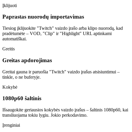
Įklijuoti
Paprastas nuorodų importavimas
Tiesiog įklijuokite "Twitch" vaizdo įrašo arba klipo nuorodą, kad
pradėtumėte – VOD, "Clip" ir "Highlight" URL aptinkami
automatiškai.
Greitis
Greitas apdorojimas
Greitai gauna ir paruošia "Twitch" vaizdo įrašus atsisiuntimui –
tinkle, o ne buferyje.
Kokybė
1080p60 šaltinis
Išsaugokite geriausios kokybės vaizdo įrašus – šaltinis 1080p60, kai
transliuojama tokiu lygiu. Jokio perkodavimo.
Įrenginiai