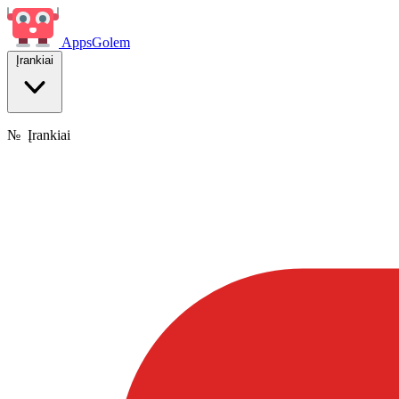
Apps
Golem
Įrankiai
№
Įrankiai