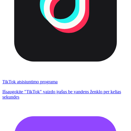
TikTok atsisiuntimo programa
Išsaugokite "TikTok" vaizdo įrašus be vandens ženklo per kelias
sekundes