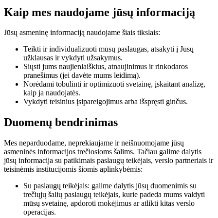
Kaip mes naudojame jūsų informaciją
Jūsų asmeninę informaciją naudojame šiais tikslais:
Teikti ir individualizuoti mūsų paslaugas, atsakyti į Jūsų
užklausas ir vykdyti užsakymus.
Siųsti jums naujienlaiškius, atnaujinimus ir rinkodaros
pranešimus (jei davėte mums leidimą).
Norėdami tobulinti ir optimizuoti svetainę, įskaitant analizę,
kaip ja naudojatės.
Vykdyti teisinius įsipareigojimus arba išspręsti ginčus.
Duomenų bendrinimas
Mes neparduodame, neprekiaujame ir neišnuomojame jūsų
asmeninės informacijos trečiosioms šalims. Tačiau galime dalytis
jūsų informacija su patikimais paslaugų teikėjais, verslo partneriais ir
teisinėmis institucijomis šiomis aplinkybėmis:
Su paslaugų teikėjais: galime dalytis jūsų duomenimis su
trečiųjų šalių paslaugų teikėjais, kurie padeda mums valdyti
mūsų svetainę, apdoroti mokėjimus ar atlikti kitas verslo
operacijas.