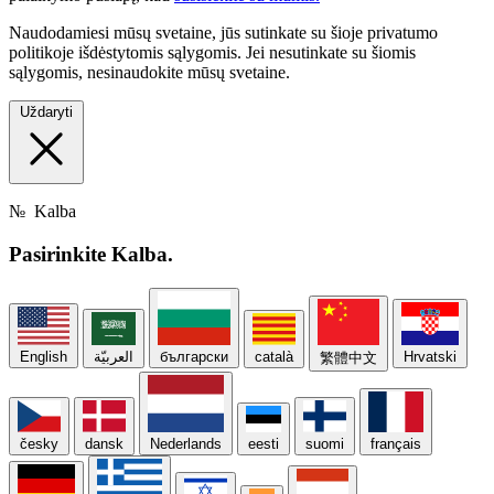
Naudodamiesi mūsų svetaine, jūs sutinkate su šioje privatumo
politikoje išdėstytomis sąlygomis. Jei nesutinkate su šiomis
sąlygomis, nesinaudokite mūsų svetaine.
Uždaryti
№
Kalba
Pasirinkite
Kalba.
English
العربيّة
български
català
Hrvatski
繁體中文
česky
dansk
Nederlands
eesti
suomi
français