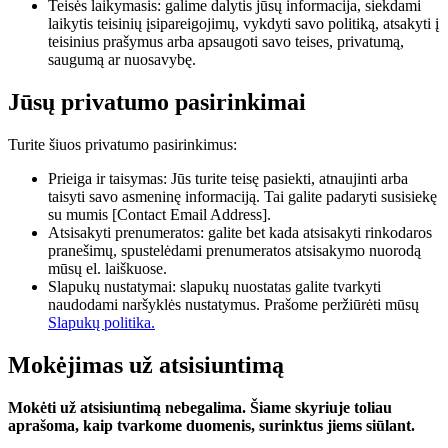
Teisės laikymasis: galime dalytis jūsų informacija, siekdami
laikytis teisinių įsipareigojimų, vykdyti savo politiką, atsakyti į
teisinius prašymus arba apsaugoti savo teises, privatumą,
saugumą ar nuosavybę.
Jūsų privatumo pasirinkimai
Turite šiuos privatumo pasirinkimus:
Prieiga ir taisymas: Jūs turite teisę pasiekti, atnaujinti arba
taisyti savo asmeninę informaciją. Tai galite padaryti susisiekę
su mumis [Contact Email Address].
Atsisakyti prenumeratos: galite bet kada atsisakyti rinkodaros
pranešimų, spustelėdami prenumeratos atsisakymo nuorodą
mūsų el. laiškuose.
Slapukų nustatymai: slapukų nuostatas galite tvarkyti
naudodami naršyklės nustatymus. Prašome peržiūrėti mūsų
Slapukų politika.
Mokėjimas už atsisiuntimą
Mokėti už atsisiuntimą nebegalima. Šiame skyriuje toliau
aprašoma, kaip tvarkome duomenis, surinktus jiems siūlant.