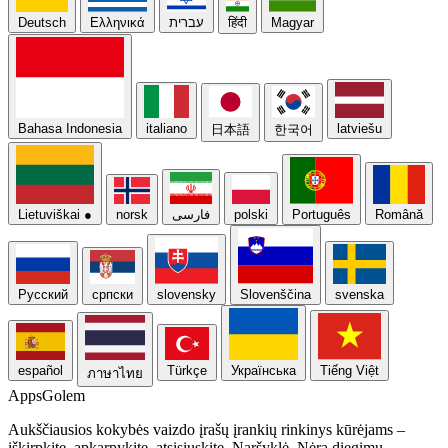
Deutsch
Ελληνικά
עברית
हिंदी
Magyar
Bahasa Indonesia
italiano
latviešu
日本語
한국어
Lietuviškai
●
norsk
فارسی
polski
Português
Română
Русский
српски
slovensky
Slovenščina
svenska
español
Türkçe
Українська
Tiếng Việt
ภาษาไทย
Apps
Golem
Aukščiausios kokybės vaizdo įrašų įrankių rinkinys kūrėjams –
iškirpkite, apkarpykite, atsisiųskite. Naršyklė. Nėra diegimų.