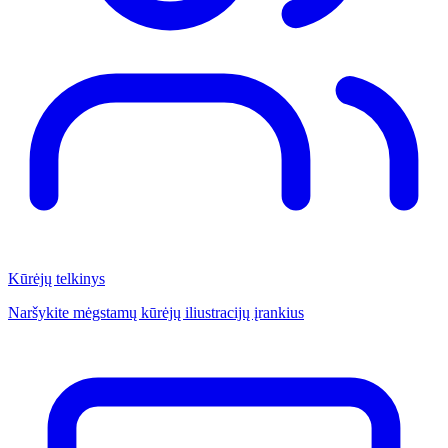
Kūrėjų telkinys
Naršykite mėgstamų kūrėjų iliustracijų įrankius