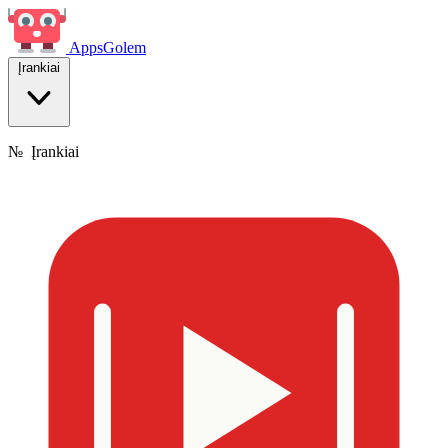
Apps
Golem
Įrankiai
№
Įrankiai