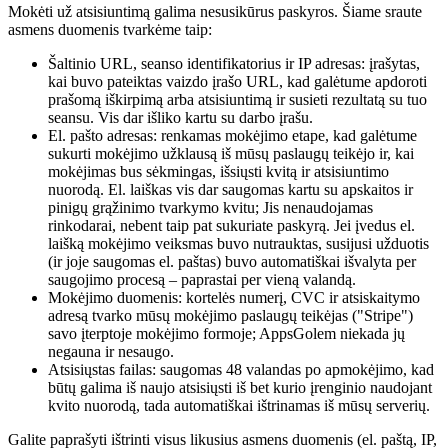
Mokėti už atsisiuntimą galima nesusikūrus paskyros. Šiame sraute
asmens duomenis tvarkėme taip:
Šaltinio URL, seanso identifikatorius ir IP adresas: įrašytas,
kai buvo pateiktas vaizdo įrašo URL, kad galėtume apdoroti
prašomą iškirpimą arba atsisiuntimą ir susieti rezultatą su tuo
seansu. Vis dar išliko kartu su darbo įrašu.
El. pašto adresas: renkamas mokėjimo etape, kad galėtume
sukurti mokėjimo užklausą iš mūsų paslaugų teikėjo ir, kai
mokėjimas bus sėkmingas, išsiųsti kvitą ir atsisiuntimo
nuorodą. El. laiškas vis dar saugomas kartu su apskaitos ir
pinigų grąžinimo tvarkymo kvitu; Jis nenaudojamas
rinkodarai, nebent taip pat sukuriate paskyrą. Jei įvedus el.
laišką mokėjimo veiksmas buvo nutrauktas, susijusi užduotis
(ir joje saugomas el. paštas) buvo automatiškai išvalyta per
saugojimo procesą – paprastai per vieną valandą.
Mokėjimo duomenis: kortelės numerį, CVC ir atsiskaitymo
adresą tvarko mūsų mokėjimo paslaugų teikėjas ("Stripe")
savo įterptoje mokėjimo formoje; AppsGolem niekada jų
negauna ir nesaugo.
Atsisiųstas failas: saugomas 48 valandas po apmokėjimo, kad
būtų galima iš naujo atsisiųsti iš bet kurio įrenginio naudojant
kvito nuorodą, tada automatiškai ištrinamas iš mūsų serverių.
Galite paprašyti ištrinti visus likusius asmens duomenis (el. paštą, IP,