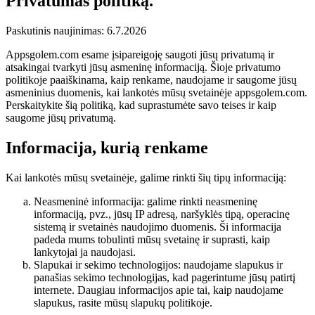
Privatumas
politiką.
Paskutinis naujinimas: 6.7.2026
Appsgolem.com esame įsipareigoję saugoti jūsų privatumą ir
atsakingai tvarkyti jūsų asmeninę informaciją. Šioje privatumo
politikoje paaiškinama, kaip renkame, naudojame ir saugome jūsų
asmeninius duomenis, kai lankotės mūsų svetainėje appsgolem.com.
Perskaitykite šią politiką, kad suprastumėte savo teises ir kaip
saugome jūsų privatumą.
Informacija, kurią renkame
Kai lankotės mūsų svetainėje, galime rinkti šių tipų informaciją:
Neasmeninė informacija: galime rinkti neasmeninę
informaciją, pvz., jūsų IP adresą, naršyklės tipą, operacinę
sistemą ir svetainės naudojimo duomenis. Ši informacija
padeda mums tobulinti mūsų svetainę ir suprasti, kaip
lankytojai ja naudojasi.
Slapukai ir sekimo technologijos: naudojame slapukus ir
panašias sekimo technologijas, kad pagerintume jūsų patirtį
internete. Daugiau informacijos apie tai, kaip naudojame
slapukus, rasite mūsų slapukų politikoje.