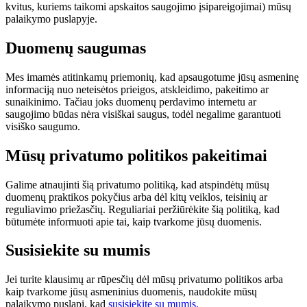
kvitus, kuriems taikomi apskaitos saugojimo įsipareigojimai) mūsų
palaikymo puslapyje.
Duomenų saugumas
Mes imamės atitinkamų priemonių, kad apsaugotume jūsų asmeninę
informaciją nuo neteisėtos prieigos, atskleidimo, pakeitimo ar
sunaikinimo. Tačiau joks duomenų perdavimo internetu ar
saugojimo būdas nėra visiškai saugus, todėl negalime garantuoti
visiško saugumo.
Mūsų privatumo politikos pakeitimai
Galime atnaujinti šią privatumo politiką, kad atspindėtų mūsų
duomenų praktikos pokyčius arba dėl kitų veiklos, teisinių ar
reguliavimo priežasčių. Reguliariai peržiūrėkite šią politiką, kad
būtumėte informuoti apie tai, kaip tvarkome jūsų duomenis.
Susisiekite su mumis
Jei turite klausimų ar rūpesčių dėl mūsų privatumo politikos arba
kaip tvarkome jūsų asmeninius duomenis, naudokite mūsų
palaikymo puslapį, kad
susisiekite su mumis.