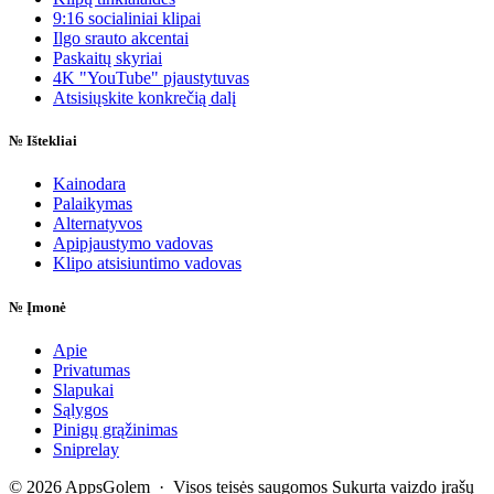
9:16 socialiniai klipai
Ilgo srauto akcentai
Paskaitų skyriai
4K "YouTube" pjaustytuvas
Atsisiųskite konkrečią dalį
№
Ištekliai
Kainodara
Palaikymas
Alternatyvos
Apipjaustymo vadovas
Klipo atsisiuntimo vadovas
№
Įmonė
Apie
Privatumas
Slapukai
Sąlygos
Pinigų grąžinimas
Sniprelay
© 2026 AppsGolem · Visos teisės saugomos
Sukurta vaizdo įrašų