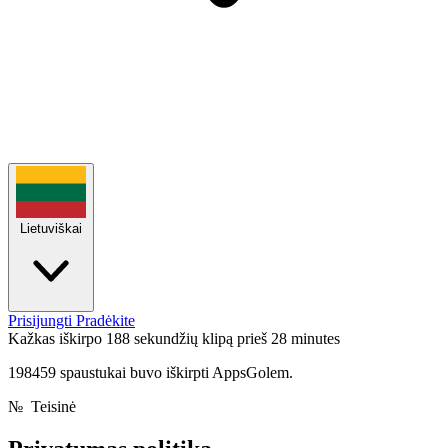
Lietuviškai
Prisijungti
Pradėkite
Kažkas iškirpo 188 sekundžių klipą
prieš 28 minutes
198459 spaustukai buvo iškirpti AppsGolem.
№
Teisinė