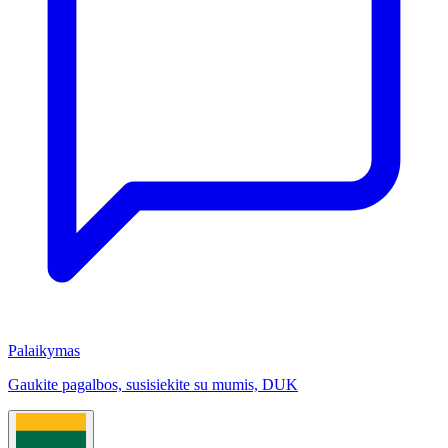
Palaikymas
Gaukite pagalbos, susisiekite su mumis, DUK