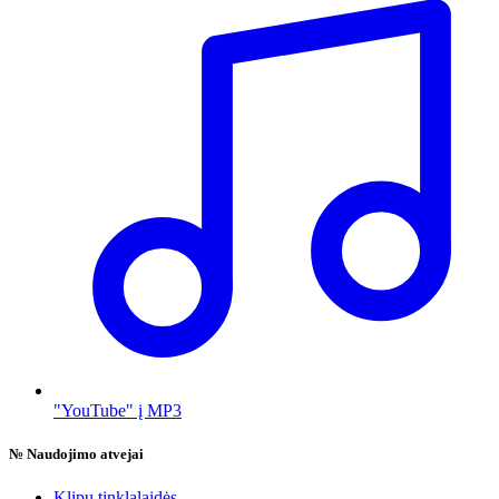
"YouTube" į MP3
№
Naudojimo atvejai
Klipų tinklalaidės