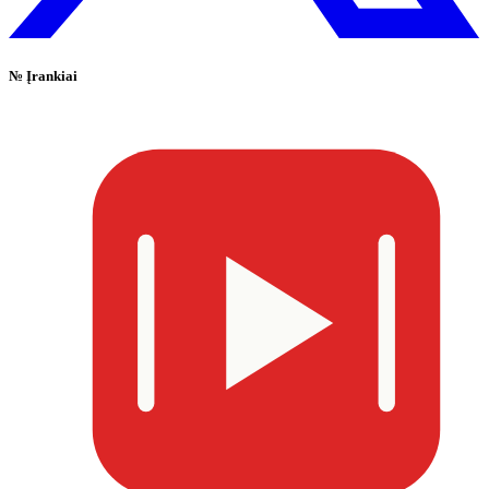
№
Įrankiai