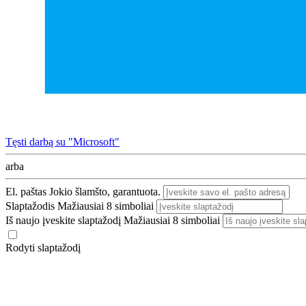
Tęsti darbą su "Microsoft"
arba
El. paštas
Jokio šlamšto, garantuota.
Slaptažodis
Mažiausiai 8 simboliai
Iš naujo įveskite slaptažodį
Mažiausiai 8 simboliai
Rodyti slaptažodį