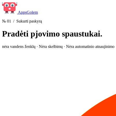
Apps
Golem
№ 01
/ Sukurti paskyrą
Pradėti
pjovimo spaustukai.
nėra vandens ženklų · Nėra skelbimų · Nėra automatinio atnaujinimo