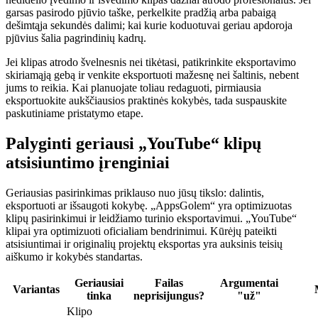
garsas pasirodo pjūvio taške, perkelkite pradžią arba pabaigą
dešimtąja sekundės dalimi; kai kurie koduotuvai geriau apdoroja
pjūvius šalia pagrindinių kadrų.
Jei klipas atrodo švelnesnis nei tikėtasi, patikrinkite eksportavimo
skiriamąją gebą ir venkite eksportuoti mažesnę nei šaltinis, nebent
jums to reikia. Kai planuojate toliau redaguoti, pirmiausia
eksportuokite aukščiausios praktinės kokybės, tada suspauskite
paskutiniame pristatymo etape.
Palyginti geriausi „YouTube“ klipų
atsisiuntimo įrenginiai
Geriausias pasirinkimas priklauso nuo jūsų tikslo: dalintis,
eksportuoti ar išsaugoti kokybę. „AppsGolem“ yra optimizuotas
klipų pasirinkimui ir leidžiamo turinio eksportavimui. „YouTube“
klipai yra optimizuoti oficialiam bendrinimui. Kūrėjų pateikti
atsisiuntimai ir originalių projektų eksportas yra auksinis teisių
aiškumo ir kokybės standartas.
Geriausiai
Failas
Argumentai
Variantas
tinka
neprisijungus?
"už"
Klipo