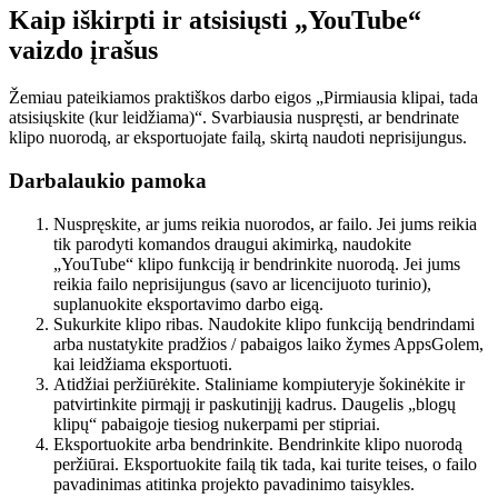
Kaip iškirpti ir atsisiųsti „YouTube“
vaizdo įrašus
Žemiau pateikiamos praktiškos darbo eigos „Pirmiausia klipai, tada
atsisiųskite (kur leidžiama)“. Svarbiausia nuspręsti, ar bendrinate
klipo nuorodą, ar eksportuojate failą, skirtą naudoti neprisijungus.
Darbalaukio pamoka
Nuspręskite, ar jums reikia nuorodos, ar failo. Jei jums reikia
tik parodyti komandos draugui akimirką, naudokite
„YouTube“ klipo funkciją ir bendrinkite nuorodą. Jei jums
reikia failo neprisijungus (savo ar licencijuoto turinio),
suplanuokite eksportavimo darbo eigą.
Sukurkite klipo ribas. Naudokite klipo funkciją bendrindami
arba nustatykite pradžios / pabaigos laiko žymes AppsGolem,
kai leidžiama eksportuoti.
Atidžiai peržiūrėkite. Staliniame kompiuteryje šokinėkite ir
patvirtinkite pirmąjį ir paskutinįjį kadrus. Daugelis „blogų
klipų“ pabaigoje tiesiog nukerpami per stipriai.
Eksportuokite arba bendrinkite. Bendrinkite klipo nuorodą
peržiūrai. Eksportuokite failą tik tada, kai turite teises, o failo
pavadinimas atitinka projekto pavadinimo taisykles.