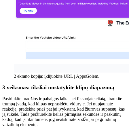
2 ekrano kopija: įklijuokite URL į AppsGolem.
3 veiksmas: tiksliai nustatykite klipų diapazoną
Pasirinkite pradžios ir pabaigos laiką. Jei fiksuojate citatą, įtraukite
trumpą įvadą, kad klipas neprasidėtų viduryje. Jei nupjaunate
reakciją, pradėkite prieš pat jai įvykstant, kad žiūrovas suprastų, kas
ją sukėlė. Tada peržiūrėkite kelias pirmąsias sekundes ir paskutinį
kadrą, kad įsitikintumėte, jog neatskiriate žodžių ar pagrindinių
vaizdinių elementų.