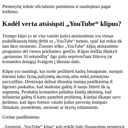
Pirmenybę teikite oficialioms parinktims ir naudojimui pagal
leidimus.
Kodėl verta atsisiųsti „YouTube“ klipus?
Trumpo klipo (o ne viso vaizdo įrašo) atsisiuntimas yra vienas
praktiškiausių būdų dirbti su „YouTube“ turiniu, ypač kai reikia tik
tam tikro momento. Žmonės ieško „YouTube“ klipų atsisiuntimo
programos dėl vienos priežasties: greičio. Klipas leidžia išlaikyti
„geriausias 10 sekundžių“ ilgo įrašo nepriverčiant žiūrovų (ar
komandos draugų) žvalgytis į likusias dalis.
Klipai yra naudingi, kai norite peržiūrėti kadrą fotoaparate, nusiųsti
klientui laiko žymą pažymėtą akcentą arba rinkti pristatymo
pavyzdžius. Dėstytojai dažnai ištraukia trumpą paaiškinimą iš
ilgesnės paskaitos, kad studentai galėtų iš naujo žiūrėti tik tą
segmentą. Produktų komandos pašalina klaidų atkūrimą, kad
inžinieriai galėtų iš karto pastebėti problemą. Kūrėjai iškarpo savo
įkėlimus, kad ilgos formos vaizdo įrašus paverstų trumpais
filmukais, juostelėmis, anonsais ar skyrių reklamomis.
Greitas paaiškinimas
„Atsisiųsti „YouTube“ klipą“ gali reikšti failo išsaugojimą įrenginyje