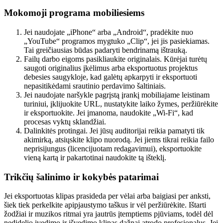
Mokomoji programa mobiliesiems
Jei naudojate „iPhone“ arba „Android“, pradėkite nuo
„YouTube“ programos mygtuko „Clip“, jei jis pasiekiamas.
Tai greičiausias būdas padaryti bendrinamą ištrauką.
Failų darbo eigoms pasikliaukite originalais. Kūrėjai turėtų
saugoti originalius įkėlimus arba eksportuotus projektus
debesies saugykloje, kad galėtų apkarpyti ir eksportuoti
nepasitikėdami srautinio perdavimo šaltiniais.
Jei naudojate naršykle pagrįstą įrankį mobiliajame leistinam
turiniui, įklijuokite URL, nustatykite laiko žymes, peržiūrėkite
ir eksportuokite. Jei įmanoma, naudokite „Wi-Fi“, kad
procesas vyktų sklandžiai.
Dalinkitės protingai. Jei jūsų auditorijai reikia pamatyti tik
akimirką, atsiųskite klipo nuorodą. Jei jiems tikrai reikia failo
neprisijungus (licencijuotam redagavimui), eksportuokite
vieną kartą ir pakartotinai naudokite tą išteklį.
Trikčių šalinimo ir kokybės patarimai
Jei eksportuotas klipas prasideda per vėlai arba baigiasi per anksti,
šiek tiek perkelkite apipjaustymo taškus ir vėl peržiūrėkite. Ištarti
žodžiai ir muzikos ritmai yra jautrūs įtemptiems pjūviams, todėl dėl
nedidelio įvedimo ir išvedimo klipas dažnai atrodo profesionalus. Jei