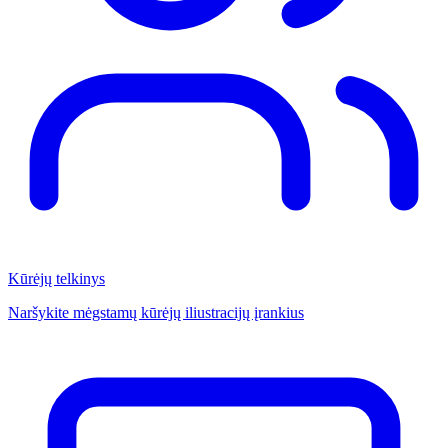
Kūrėjų telkinys
Naršykite mėgstamų kūrėjų iliustracijų įrankius