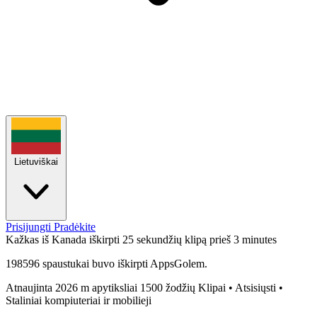
Lietuviškai
Prisijungti
Pradėkite
Kažkas iš Kanada iškirpti 25 sekundžių klipą
prieš 3 minutes
198596 spaustukai buvo iškirpti AppsGolem.
Atnaujinta 2026 m
apytiksliai 1500 žodžių
Klipai • Atsisiųsti •
Staliniai kompiuteriai ir mobilieji