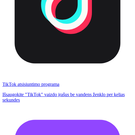
TikTok atsisiuntimo programa
Išsaugokite "TikTok" vaizdo įrašus be vandens ženklo per kelias
sekundes