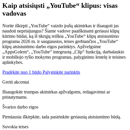
Kaip atsisiųsti „YouTube“ klipus: visas
vadovas
Norite iškirpti „YouTube“ vaizdo įrašų akimirkas ir išsaugoti jas
naudoti neprisijungus? Šiame vadove paaiškinami geriausi klipų
kūrimo būdai, ką iš tikrųjų reiškia „YouTube“ klipų atsisiuntimo
programa 2026 m. ir saugiausios, teises gerbiančios „YouTube“
klipų atsisiuntimo darbo eigos parinktys. Apžvelgsime
„AppsGolem“, „YouTube“ integruotą „Clip“ funkciją, darbalaukio
ir mobiliojo ryšio mokymo programas, palyginimo lentelę ir teisines
aplinkybes.
Pradėkite nuo 1 būdo
Palyginkite parinktis
Greiti akcentai
Išsaugokite trumpas akimirkas apžvalgoms, redagavimui ar
pristatymams.
Švarios darbo eigos
Pirmiausia iškirpkite, tada pasirinkite geriausią atsisiuntimo būdą.
Suvokia teises