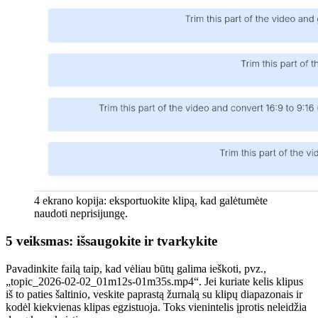
4 ekrano kopija: eksportuokite klipą, kad galėtumėte
naudoti neprisijungę.
5 veiksmas: išsaugokite ir tvarkykite
Pavadinkite failą taip, kad vėliau būtų galima ieškoti, pvz.,
„topic_2026-02-02_01m12s-01m35s.mp4“. Jei kuriate kelis klipus
iš to paties šaltinio, veskite paprastą žurnalą su klipų diapazonais ir
kodėl kiekvienas klipas egzistuoja. Toks vienintelis įprotis neleidžia