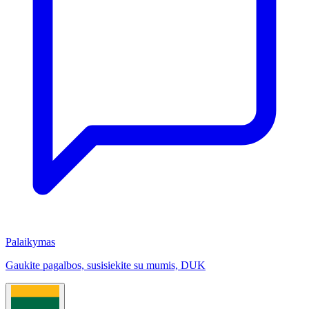
Palaikymas
Gaukite pagalbos, susisiekite su mumis, DUK