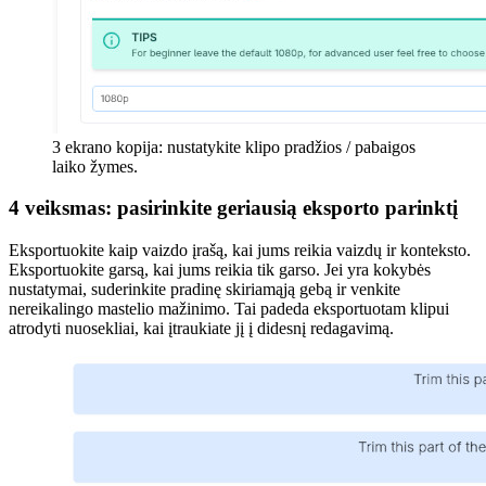
3 ekrano kopija: nustatykite klipo pradžios / pabaigos
laiko žymes.
4 veiksmas: pasirinkite geriausią eksporto parinktį
Eksportuokite kaip vaizdo įrašą, kai jums reikia vaizdų ir konteksto.
Eksportuokite garsą, kai jums reikia tik garso. Jei yra kokybės
nustatymai, suderinkite pradinę skiriamąją gebą ir venkite
nereikalingo mastelio mažinimo. Tai padeda eksportuotam klipui
atrodyti nuosekliai, kai įtraukiate jį į didesnį redagavimą.