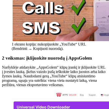
1 ekrano kopija: nukopijuokite „YouTube“ URL
(Bendrinti → Kopijuoti nuorodą).
2 veiksmas: įklijuokite nuorodą į AppsGolem
Naršyklėje atidarykite „AppsGolem“ klipų įrankį ir įklijuokite URL
į įvesties lauką. Įkėlus vaizdo įrašą ieškokite laiko juostos arba laiko
žymos laukų. Naudodami gerą „YouTube“ klipų atsisiuntimo
programą, sąsaja yra sutelkta: viena vieta nustatyti laiką, viena
peržiūra, vienas eksportavimo veiksmas.