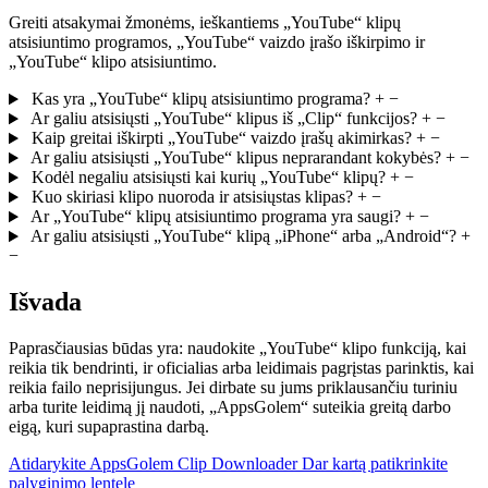
Greiti atsakymai žmonėms, ieškantiems „YouTube“ klipų
atsisiuntimo programos, „YouTube“ vaizdo įrašo iškirpimo ir
„YouTube“ klipo atsisiuntimo.
Kas yra „YouTube“ klipų atsisiuntimo programa?
+
−
Ar galiu atsisiųsti „YouTube“ klipus iš „Clip“ funkcijos?
+
−
Kaip greitai iškirpti „YouTube“ vaizdo įrašų akimirkas?
+
−
Ar galiu atsisiųsti „YouTube“ klipus neprarandant kokybės?
+
−
Kodėl negaliu atsisiųsti kai kurių „YouTube“ klipų?
+
−
Kuo skiriasi klipo nuoroda ir atsisiųstas klipas?
+
−
Ar „YouTube“ klipų atsisiuntimo programa yra saugi?
+
−
Ar galiu atsisiųsti „YouTube“ klipą „iPhone“ arba „Android“?
+
−
Išvada
Paprasčiausias būdas yra: naudokite „YouTube“ klipo funkciją, kai
reikia tik bendrinti, ir oficialias arba leidimais pagrįstas parinktis, kai
reikia failo neprisijungus. Jei dirbate su jums priklausančiu turiniu
arba turite leidimą jį naudoti, „AppsGolem“ suteikia greitą darbo
eigą, kuri supaprastina darbą.
Atidarykite AppsGolem Clip Downloader
Dar kartą patikrinkite
palyginimo lentelę