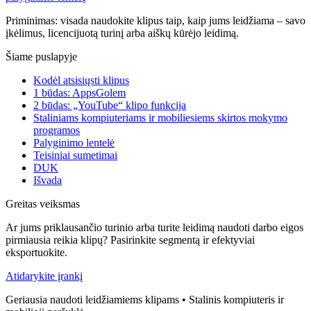
Priminimas: visada naudokite klipus taip, kaip jums leidžiama – savo
įkėlimus, licencijuotą turinį arba aiškų kūrėjo leidimą.
Šiame puslapyje
Kodėl atsisiųsti klipus
1 būdas: AppsGolem
2 būdas: „YouTube“ klipo funkcija
Staliniams kompiuteriams ir mobiliesiems skirtos mokymo
programos
Palyginimo lentelė
Teisiniai sumetimai
DUK
Išvada
Greitas veiksmas
Ar jums priklausančio turinio arba turite leidimą naudoti darbo eigos
pirmiausia reikia klipų? Pasirinkite segmentą ir efektyviai
eksportuokite.
Atidarykite įrankį
Geriausia naudoti leidžiamiems klipams • Stalinis kompiuteris ir