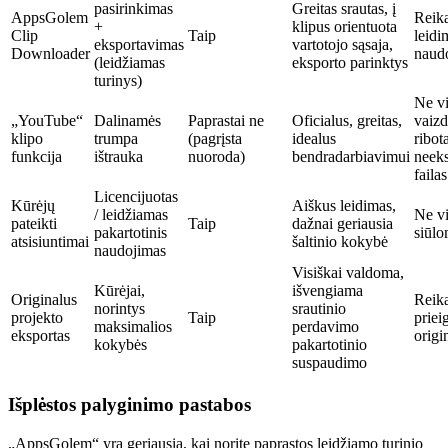
pasirinkimas
Greitas srautas, į
AppsGolem
Reika
+
klipus orientuota
Clip
Taip
leidi
eksportavimas
vartotojo sąsaja,
Downloader
naudo
(leidžiamas
eksporto parinktys
turinys)
Ne v
„YouTube“
Dalinamės
Paprastai ne
Oficialus, greitas,
vaizd
klipo
trumpa
(pagrįsta
idealus
ribota
funkcija
ištrauka
nuoroda)
bendradarbiavimui
neek
failas
Licencijuotas
Kūrėjų
Aiškus leidimas,
/ leidžiamas
Ne v
pateikti
Taip
dažnai geriausia
pakartotinis
siūl
atsisiuntimai
šaltinio kokybė
naudojimas
Visiškai valdoma,
Kūrėjai,
išvengiama
Originalus
Reika
norintys
srautinio
projekto
Taip
priei
maksimalios
perdavimo
eksportas
origi
kokybės
pakartotinio
suspaudimo
Išplėstos palyginimo pastabos
„AppsGolem“ yra geriausia, kai norite paprastos leidžiamo turinio