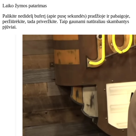
Laiko žymos patarimas
Palikite nedidelį buferį (apie pusę sekundės) pradžioje ir pabaigoje,
peržiūrėkite, tada priveržkite. Taip gaunami natūraliau skambantys
pjūviai.