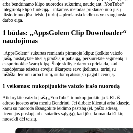
arba bendrinamo klipo nuorodos sukūrimą naudojant „YouTube“
integruotą klipo funkciją. Tinkamas metodas priklauso nuo jūsų
tikslo ir nuo jūsų teisių į turinį – pirmiausia leidimas yra saugiausia
darbo eiga.
1 būdas: „AppsGolem Clip Downloader“
naudojimas
„AppsGolem“ sukurtas remiantis pirmuoju klipu: įkelkite vaizdo
įrašą, nustatykite tikslią pradžią ir pabaigą, peržiūrėkite segmentą ir
eksportuokite švarų klipą. Šioje skiltyje daroma prielaida, kad
naudojamas teisėtas atvejis: iškarpote savo įkėlimus, turinį su
raštišku leidimu arba turinį, siūlomą atsisiųsti pagal licenciją.
1 veiksmas: nukopijuokite vaizdo įrašo nuorodą
Atidarykite vaizdo įrašą „YouTube“ ir nukopijuokite jo URL iš
adreso juostos arba meniu Bendrinti. Jei dirbate klientui arba klasėje,
kartu su nuoroda išsaugokite leidimo pastabą (el. pašto adresą,
licencijos puslapį arba sutarties sąlygą), kad jūsų komanda išliktų
nuosekli dėl teisių.