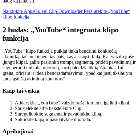
daug ką pakeisti.
Naudokite AppsGolem Clip Downloader
Peržiūrėkite „YouTube“
klipo funkciją
2 būdas: „YouTube“ integruota klipo
funkcija
„YouTube“ klipo funkcija puikiai tinka bendrinti konkrečią
akimirką, tačiau tai nėra tas pats, kas atsisiųsti failą. Kai vaizdo įraše
įjungti klipai, galite pasirinkti trumpą segmentą, pridėti pavadinimą ir
sugeneruoti unikalią nuorodą, kuri paleidžia tik tą ištrauką. Tai
greita, oficialu ir ideali bendradarbiavimui, ypač kai jūsų tikslas yra
„nusiųsti šią akimirką kam nors“.
Kaip tai veikia
Atidarykite „YouTube“ vaizdo įrašą, kuriame įgalinti klipai.
Spustelėkite arba bakstelėkite Clip.
Sureguliuokite segmentą ir pavadinkite klipą.
Sukurkite klipą ir pasidalykite nuoroda.
Apribojimai