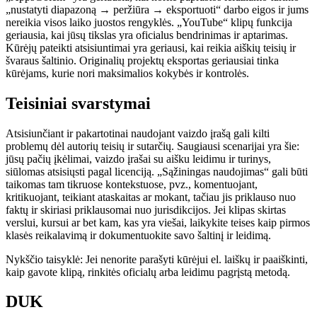
„nustatyti diapazoną → peržiūra → eksportuoti“ darbo eigos ir jums
nereikia visos laiko juostos rengyklės. „YouTube“ klipų funkcija
geriausia, kai jūsų tikslas yra oficialus bendrinimas ir aptarimas.
Kūrėjų pateikti atsisiuntimai yra geriausi, kai reikia aiškių teisių ir
švaraus šaltinio. Originalių projektų eksportas geriausiai tinka
kūrėjams, kurie nori maksimalios kokybės ir kontrolės.
Teisiniai svarstymai
Atsisiunčiant ir pakartotinai naudojant vaizdo įrašą gali kilti
problemų dėl autorių teisių ir sutarčių. Saugiausi scenarijai yra šie:
jūsų pačių įkėlimai, vaizdo įrašai su aišku leidimu ir turinys,
siūlomas atsisiųsti pagal licenciją. „Sąžiningas naudojimas“ gali būti
taikomas tam tikruose kontekstuose, pvz., komentuojant,
kritikuojant, teikiant ataskaitas ar mokant, tačiau jis priklauso nuo
faktų ir skiriasi priklausomai nuo jurisdikcijos. Jei klipas skirtas
verslui, kursui ar bet kam, kas yra viešai, laikykite teises kaip pirmos
klasės reikalavimą ir dokumentuokite savo šaltinį ir leidimą.
Nykščio taisyklė:
Jei nenorite parašyti kūrėjui el. laiškų ir paaiškinti,
kaip gavote klipą, rinkitės oficialų arba leidimu pagrįstą metodą.
DUK