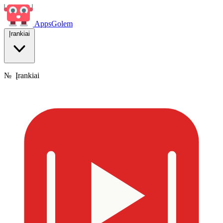
Apps
Golem
Įrankiai
№
Įrankiai