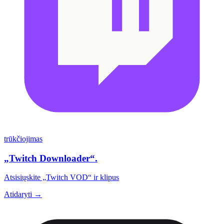
trūkčiojimas
„Twitch Downloader“.
Atsisiųskite „Twitch VOD“ ir klipus
Atidaryti →