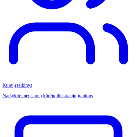
Kūrėjų telkinys
Naršykite mėgstamų kūrėjų iliustracijų įrankius