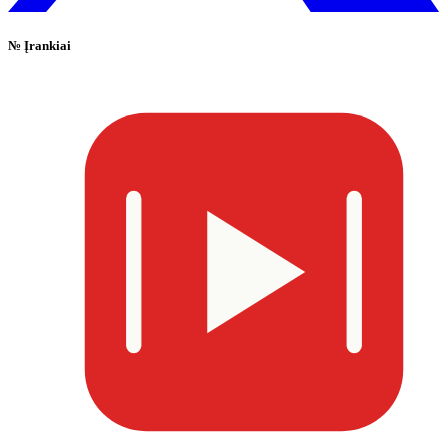
№
Įrankiai