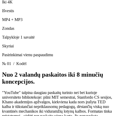
Iki 4K
Išvestis
MP4 + MP3
Zondas
Talpykloje 1 savaitė
Skyriai
Pasirinkimai vienu paspaudimu
№ 01
/ Kodėl
Nuo 2 valandų paskaitos
iki 8 minučių
koncepcijos.
"YouTube" talpina daugiau paskaitų turinio nei bet kurioje
universiteto bibliotekoje: pilni MIT semestrai, Stanfordo CS sesijos,
Khano akademijos apžvalgos, kiekviena kada nors įrašyta TED
kalba ir tūkstančiai nepriklausomų pedagogų, dėstančių viską nuo
kvantinės mechanikos iki viduramžių lotynų kalbos. Formatas tinka
pristatymui - sėdėti per paskaitą vieną kartą. Jis nepavyksta