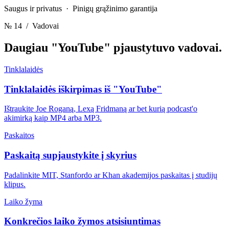
Saugus ir privatus · Pinigų grąžinimo garantija
№ 14
/ Vadovai
Daugiau "YouTube" pjaustytuvo
vadovai.
Tinklalaidės
Tinklalaidės iškirpimas iš "YouTube"
Ištraukite Joe Roganą, Lexą Fridmaną ar bet kurią podcast'o
akimirką kaip MP4 arba MP3.
Paskaitos
Paskaitą supjaustykite į skyrius
Padalinkite MIT, Stanfordo ar Khan akademijos paskaitas į studijų
klipus.
Laiko žyma
Konkrečios laiko žymos atsisiuntimas