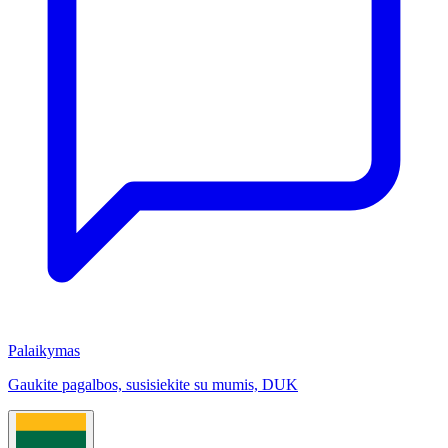
Palaikymas
Gaukite pagalbos, susisiekite su mumis, DUK