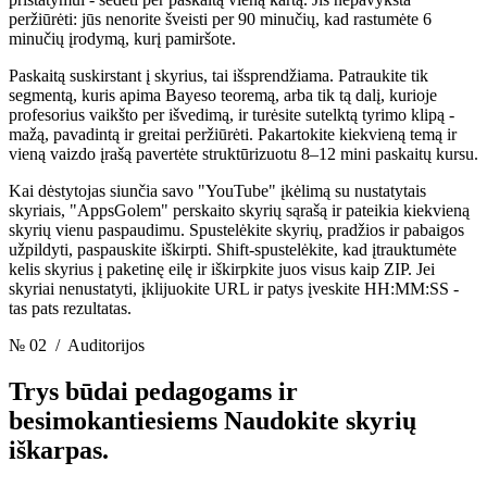
peržiūrėti: jūs nenorite šveisti per 90 minučių, kad rastumėte 6
minučių įrodymą, kurį pamiršote.
Paskaitą suskirstant į skyrius, tai išsprendžiama. Patraukite tik
segmentą, kuris apima Bayeso teoremą, arba tik tą dalį, kurioje
profesorius vaikšto per išvedimą, ir turėsite sutelktą tyrimo klipą -
mažą, pavadintą ir greitai peržiūrėti. Pakartokite kiekvieną temą ir
vieną vaizdo įrašą pavertėte struktūrizuotu 8–12 mini paskaitų kursu.
Kai dėstytojas siunčia savo "YouTube" įkėlimą su nustatytais
skyriais, "AppsGolem" perskaito skyrių sąrašą ir pateikia kiekvieną
skyrių vienu paspaudimu. Spustelėkite skyrių, pradžios ir pabaigos
užpildyti, paspauskite iškirpti. Shift-spustelėkite, kad įtrauktumėte
kelis skyrius į paketinę eilę ir iškirpkite juos visus kaip ZIP. Jei
skyriai nenustatyti, įklijuokite URL ir patys įveskite HH:MM:SS -
tas pats rezultatas.
№ 02
/ Auditorijos
Trys būdai pedagogams ir
besimokantiesiems
Naudokite skyrių
iškarpas.