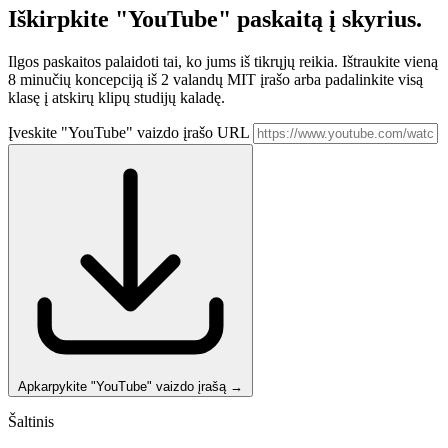
Iškirpkite "YouTube" paskaitą
į skyrius.
Ilgos paskaitos palaidoti tai, ko jums iš tikrųjų reikia. Ištraukite vieną
8 minučių koncepciją iš 2 valandų MIT įrašo arba padalinkite visą
klasę į atskirų klipų studijų kaladę.
Įveskite "YouTube" vaizdo įrašo URL
Apkarpykite "YouTube" vaizdo įrašą
→
Šaltinis