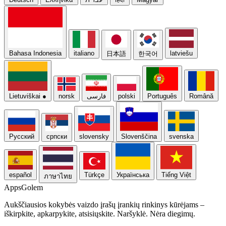
Bahasa Indonesia
italiano
latviešu
日本語
한국어
Lietuviškai
●
norsk
فارسی
polski
Português
Română
Русский
српски
slovensky
Slovenščina
svenska
español
Türkçe
Українська
Tiếng Việt
ภาษาไทย
Apps
Golem
Aukščiausios kokybės vaizdo įrašų įrankių rinkinys kūrėjams –
iškirpkite, apkarpykite, atsisiųskite. Naršyklė. Nėra diegimų.