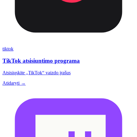
tiktok
TikTok atsisiuntimo programa
Atsisiųskite „TikTok“ vaizdo įrašus
Atidaryti →