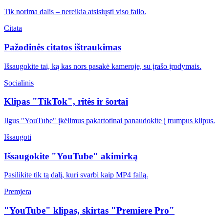
Tik norima dalis – nereikia atsisiųsti viso failo.
Citata
Pažodinės citatos ištraukimas
Išsaugokite tai, ką kas nors pasakė kameroje, su įrašo įrodymais.
Socialinis
Klipas "TikTok", ritės ir šortai
Ilgus "YouTube" įkėlimus pakartotinai panaudokite į trumpus klipus.
Išsaugoti
Išsaugokite "YouTube" akimirką
Pasilikite tik tą dalį, kuri svarbi kaip MP4 failą.
Premjera
"YouTube" klipas, skirtas "Premiere Pro"