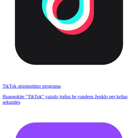
TikTok atsisiuntimo programa
Išsaugokite "TikTok" vaizdo įrašus be vandens ženklo per kelias
sekundes