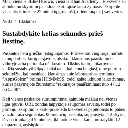
MIT, viena iš 3Blue1Brown, viena iš Khan Academy – kiekviena su
atitinkamu skyriumi palaidota skirtingose laiko žymose. Iškirpkite
visus tris ir turėsite 25 minučių grojaraštį, orientuotą tik į savivertes.
№ 03
/ Tikslumas
Sustabdykite kelias sekundes
prieš
liestinę.
Paskaitos nėra griežtai redaguojamos. Profesoriai vingiuoja, nurodo
namų darbus, kurių negavote, atsako į klausimus paaiškinimo
viduryje arba pertrauka dėl kosulio. Tikslus kadrų apkarpymas
leidžia sustabdyti klipą tiksliai tada, kai tema baigiasi, o ne po trijų
sekundžių, kai prasideda klausimas apie laboratorijos terminus.
"AppsGolem" priima HH:MM:SS, todėl galite įklijuoti laiko žymas,
kurias pažymėjote žiūrėdami: "rekursijos paaiškinimas: nuo 47:12
iki 53:48".
Keli vienos paskaitos sutrumpinimai kainuoja mažiau nei vienas
ilgas pjūvis. URL zondas talpykloje saugomas savaitę, todėl po
pirmojo iškirpimo iš karto prasideda kiekvienas papildomas to paties
vaizdo įrašo segmentas. 90 minučių paskaita, supjaustyta į 12 skyrių,
iš viso trunka gal 5 minutes: įklijuokite vieną kartą, nustatykite 12
diapazonų, atsisiųskite.