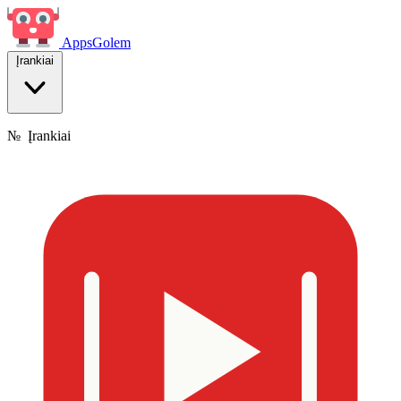
Apps
Golem
Įrankiai
№
Įrankiai