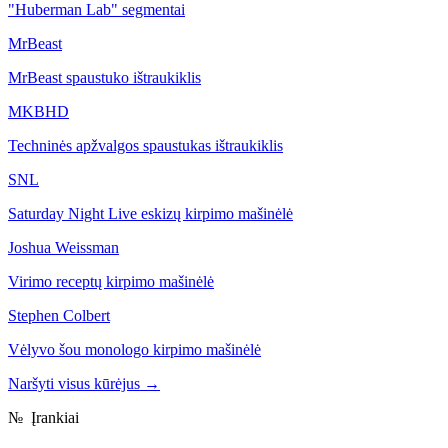
"Huberman Lab" segmentai
MrBeast
MrBeast spaustuko ištraukiklis
MKBHD
Techninės apžvalgos spaustukas ištraukiklis
SNL
Saturday Night Live eskizų kirpimo mašinėlė
Joshua Weissman
Virimo receptų kirpimo mašinėlė
Stephen Colbert
Vėlyvo šou monologo kirpimo mašinėlė
Naršyti visus kūrėjus
→
№
Įrankiai