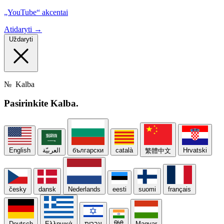
„YouTube“ akcentai
Atidaryti →
Uždaryti
№
Kalba
Pasirinkite
Kalba.
English
العربيّة
български
català
Hrvatski
繁體中文
česky
dansk
Nederlands
eesti
suomi
français
Deutsch
Ελληνικά
עברית
हिंदी
Magyar