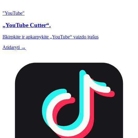
"YouTube"
„YouTube Cutter“.
Iškirpkite ir apkarpykite „YouTube“ vaizdo įrašus
Atidaryti →