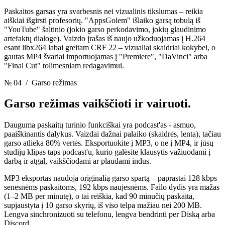
Paskaitos garsas yra svarbesnis nei vizualinis tikslumas – reikia
aiškiai išgirsti profesorių. "AppsGolem" išlaiko garsą tobulą iš
"YouTube" šaltinio (jokio garso perkodavimo, jokių glaudinimo
artefaktų dialoge). Vaizdo įrašas iš naujo užkoduojamas į H.264
esant libx264 labai greitam CRF 22 – vizualiai skaidriai kokybei, o
gautas MP4 švariai importuojamas į "Premiere", "DaVinci" arba
"Final Cut" tolimesniam redagavimui.
№ 04
/ Garso režimas
Garso režimas
vaikščioti ir vairuoti.
Dauguma paskaitų turinio funkciškai yra podcast'as - asmuo,
paaiškinantis dalykus. Vaizdai dažnai palaiko (skaidrės, lenta), tačiau
garso atlieka 80% vertės. Eksportuokite į MP3, o ne į MP4, ir jūsų
studijų klipas taps podcast'u, kurio galėsite klausytis važiuodami į
darbą ir atgal, vaikščiodami ar plaudami indus.
MP3 eksportas naudoja originalią garso spartą – paprastai 128 kbps
senesnėms paskaitoms, 192 kbps naujesnėms. Failo dydis yra mažas
(1–2 MB per minutę), o tai reiškia, kad 90 minučių paskaita,
supjaustyta į 10 garso skyrių, iš viso telpa mažiau nei 200 MB.
Lengva sinchronizuoti su telefonu, lengva bendrinti per Diską arba
Discord.