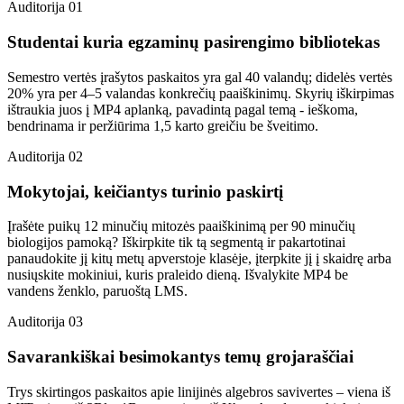
Auditorija 01
Studentai kuria egzaminų pasirengimo bibliotekas
Semestro vertės įrašytos paskaitos yra gal 40 valandų; didelės vertės
20% yra per 4–5 valandas konkrečių paaiškinimų. Skyrių iškirpimas
ištraukia juos į MP4 aplanką, pavadintą pagal temą - ieškoma,
bendrinama ir peržiūrima 1,5 karto greičiu be šveitimo.
Auditorija 02
Mokytojai, keičiantys turinio paskirtį
Įrašėte puikų 12 minučių mitozės paaiškinimą per 90 minučių
biologijos pamoką? Iškirpkite tik tą segmentą ir pakartotinai
panaudokite jį kitų metų apverstoje klasėje, įterpkite jį į skaidrę arba
nusiųskite mokiniui, kuris praleido dieną. Išvalykite MP4 be
vandens ženklo, paruoštą LMS.
Auditorija 03
Savarankiškai besimokantys temų grojaraščiai
Trys skirtingos paskaitos apie linijinės algebros savivertes – viena iš