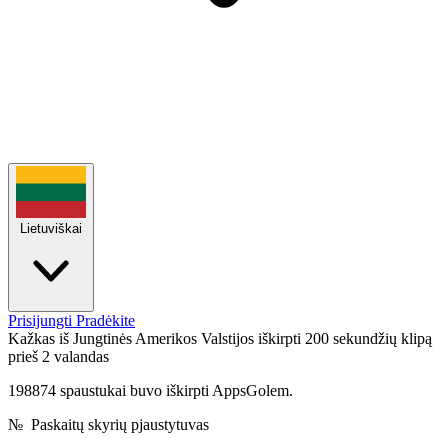
Lietuviškai
Prisijungti
Pradėkite
Kažkas iš Jungtinės Amerikos Valstijos iškirpti 200 sekundžių klipą
prieš 2 valandas
198874 spaustukai buvo iškirpti AppsGolem.
№
Paskaitų skyrių pjaustytuvas