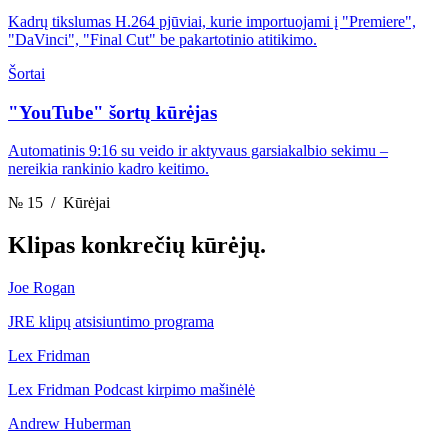
Kadrų tikslumas H.264 pjūviai, kurie importuojami į "Premiere",
"DaVinci", "Final Cut" be pakartotinio atitikimo.
Šortai
"YouTube" šortų kūrėjas
Automatinis 9:16 su veido ir aktyvaus garsiakalbio sekimu –
nereikia rankinio kadro keitimo.
№ 15
/ Kūrėjai
Klipas
konkrečių kūrėjų.
Joe Rogan
JRE klipų atsisiuntimo programa
Lex Fridman
Lex Fridman Podcast kirpimo mašinėlė
Andrew Huberman