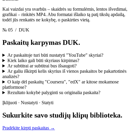
Kai vaizdai yra svarbūs – skaidrės su formulėmis, lentos išvedimai,
grafikai – rinkitės MP4. Abu formatai išlaiko tą patį tikslų apdailą,
todėl jūs renkatės ne kokybę, o paskirties vietą.
№ 05
/ DUK
Paskaitų karpymas
DUK.
Ar paskaitoje turi būti nustatyti "YouTube" skyriai?
Kiek laiko gali būti skyriaus kirpimas?
Ar subtitrai ar subtitrai bus išsaugoti?
Ar galiu iškirpti kelis skyrius iš vienos paskaitos be pakartotinės
analizės?
O kaip dėl paskaitų "Coursera", "edX" ar kitose mokamose
platformose?
Rezultato kokybė palyginti su originalia paskaita?
Įklijuoti · Nustatyti · Statyti
Sukurkite savo
studijų klipų biblioteka.
Pradėkite kirpti paskaitas
→