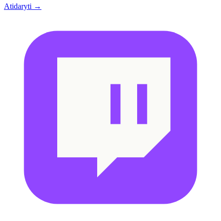
Atidaryti →