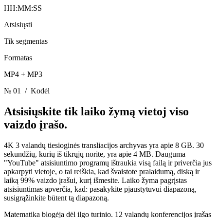
HH:MM:SS
Atsisiųsti
Tik segmentas
Formatas
MP4 + MP3
№ 01
/ Kodėl
Atsisiųskite tik laiko žymą
vietoj viso
vaizdo įrašo.
4K 3 valandų tiesioginės transliacijos archyvas yra apie 8 GB. 30
sekundžių, kurių iš tikrųjų norite, yra apie 4 MB. Dauguma
"YouTube" atsisiuntimo programų ištraukia visą failą ir priverčia jus
apkarpyti vietoje, o tai reiškia, kad švaistote pralaidumą, diską ir
laiką 99% vaizdo įrašui, kurį išmesite. Laiko žyma pagrįstas
atsisiuntimas apverčia, kad: pasakykite pjaustytuvui diapazoną,
susigrąžinkite būtent tą diapazoną.
Matematika blogėja dėl ilgo turinio. 12 valandų konferencijos įrašas