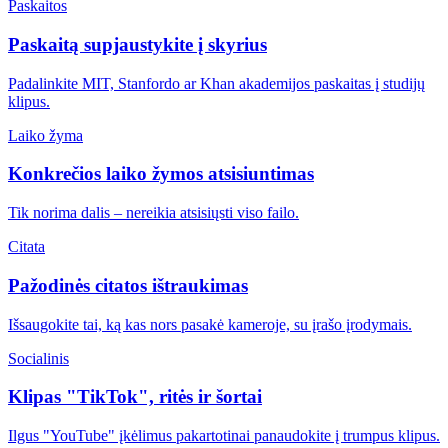
Paskaitos
Paskaitą supjaustykite į skyrius
Padalinkite MIT, Stanfordo ar Khan akademijos paskaitas į studijų
klipus.
Laiko žyma
Konkrečios laiko žymos atsisiuntimas
Tik norima dalis – nereikia atsisiųsti viso failo.
Citata
Pažodinės citatos ištraukimas
Išsaugokite tai, ką kas nors pasakė kameroje, su įrašo įrodymais.
Socialinis
Klipas "TikTok", ritės ir šortai
Ilgus "YouTube" įkėlimus pakartotinai panaudokite į trumpus klipus.