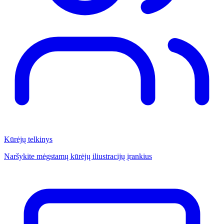
Kūrėjų telkinys
Naršykite mėgstamų kūrėjų iliustracijų įrankius