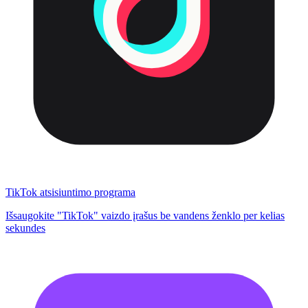
TikTok atsisiuntimo programa
Išsaugokite "TikTok" vaizdo įrašus be vandens ženklo per kelias
sekundes