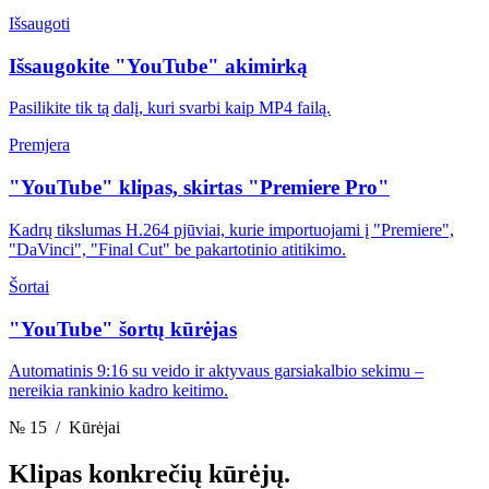
Išsaugoti
Išsaugokite "YouTube" akimirką
Pasilikite tik tą dalį, kuri svarbi kaip MP4 failą.
Premjera
"YouTube" klipas, skirtas "Premiere Pro"
Kadrų tikslumas H.264 pjūviai, kurie importuojami į "Premiere",
"DaVinci", "Final Cut" be pakartotinio atitikimo.
Šortai
"YouTube" šortų kūrėjas
Automatinis 9:16 su veido ir aktyvaus garsiakalbio sekimu –
nereikia rankinio kadro keitimo.
№ 15
/ Kūrėjai
Klipas
konkrečių kūrėjų.