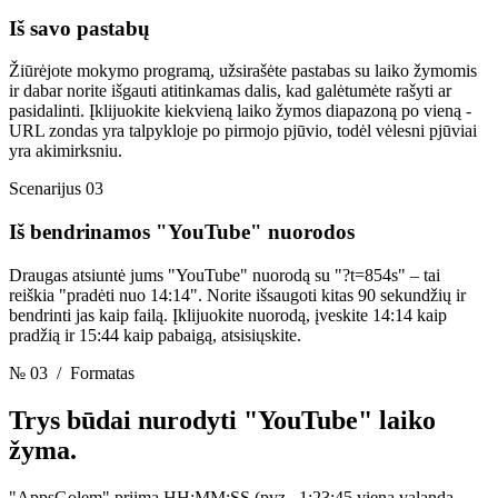
Iš savo pastabų
Žiūrėjote mokymo programą, užsirašėte pastabas su laiko žymomis
ir dabar norite išgauti atitinkamas dalis, kad galėtumėte rašyti ar
pasidalinti. Įklijuokite kiekvieną laiko žymos diapazoną po vieną -
URL zondas yra talpykloje po pirmojo pjūvio, todėl vėlesni pjūviai
yra akimirksniu.
Scenarijus 03
Iš bendrinamos "YouTube" nuorodos
Draugas atsiuntė jums "YouTube" nuorodą su "?t=854s" – tai
reiškia "pradėti nuo 14:14". Norite išsaugoti kitas 90 sekundžių ir
bendrinti jas kaip failą. Įklijuokite nuorodą, įveskite 14:14 kaip
pradžią ir 15:44 kaip pabaigą, atsisiųskite.
№ 03
/ Formatas
Trys būdai nurodyti
"YouTube" laiko
žyma.
"AppsGolem" priima HH:MM:SS (pvz., 1:23:45 vieną valandą