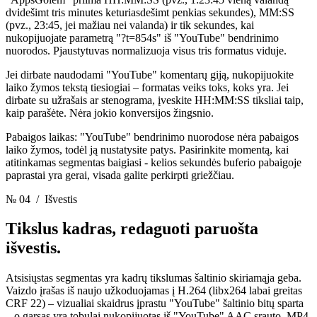
dvidešimt tris minutes keturiasdešimt penkias sekundes), MM:SS
(pvz., 23:45, jei mažiau nei valanda) ir tik sekundes, kai
nukopijuojate parametrą "?t=854s" iš "YouTube" bendrinimo
nuorodos. Pjaustytuvas normalizuoja visus tris formatus viduje.
Jei dirbate naudodami "YouTube" komentarų giją, nukopijuokite
laiko žymos tekstą tiesiogiai – formatas veiks toks, koks yra. Jei
dirbate su užrašais ar stenograma, įveskite HH:MM:SS tiksliai taip,
kaip parašėte. Nėra jokio konversijos žingsnio.
Pabaigos laikas: "YouTube" bendrinimo nuorodose nėra pabaigos
laiko žymos, todėl ją nustatysite patys. Pasirinkite momentą, kai
atitinkamas segmentas baigiasi - kelios sekundės buferio pabaigoje
paprastai yra gerai, visada galite perkirpti griežčiau.
№ 04
/ Išvestis
Tikslus kadras,
redaguoti paruošta
išvestis.
Atsisiųstas segmentas yra kadrų tikslumas šaltinio skiriamąja geba.
Vaizdo įrašas iš naujo užkoduojamas į H.264 (libx264 labai greitas
CRF 22) – vizualiai skaidrus įprastu "YouTube" šaltinio bitų sparta
– o garsas yra tobulai nukopijuotas iš "YouTube" AAC srauto. MP4