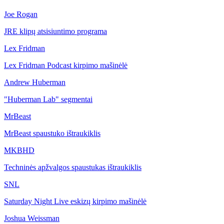
Joe Rogan
JRE klipų atsisiuntimo programa
Lex Fridman
Lex Fridman Podcast kirpimo mašinėlė
Andrew Huberman
"Huberman Lab" segmentai
MrBeast
MrBeast spaustuko ištraukiklis
MKBHD
Techninės apžvalgos spaustukas ištraukiklis
SNL
Saturday Night Live eskizų kirpimo mašinėlė
Joshua Weissman