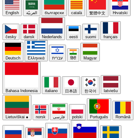
English
العربيّة
български
català
Hrvatski
繁體中文
česky
dansk
Nederlands
eesti
suomi
français
Deutsch
Ελληνικά
עברית
हिंदी
Magyar
Bahasa Indonesia
italiano
latviešu
日本語
한국어
Lietuviškai
●
norsk
فارسی
polski
Português
Română