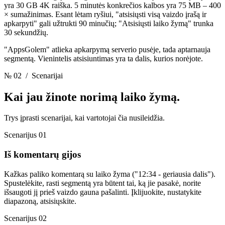
yra 30 GB 4K raiška. 5 minutės konkrečios kalbos yra 75 MB – 400
× sumažinimas. Esant lėtam ryšiui, "atsisiųsti visą vaizdo įrašą ir
apkarpyti" gali užtrukti 90 minučių; "Atsisiųsti laiko žymą" trunka
30 sekundžių.
"AppsGolem" atlieka apkarpymą serverio pusėje, tada aptarnauja
segmentą. Vienintelis atsisiuntimas yra ta dalis, kurios norėjote.
№ 02
/ Scenarijai
Kai jau žinote
norimą laiko žymą.
Trys įprasti scenarijai, kai vartotojai čia nusileidžia.
Scenarijus 01
Iš komentarų gijos
Kažkas paliko komentarą su laiko žyma ("12:34 - geriausia dalis").
Spustelėkite, rasti segmentą yra būtent tai, ką jie pasakė, norite
išsaugoti jį prieš vaizdo gauna pašalinti. Įklijuokite, nustatykite
diapazoną, atsisiųskite.
Scenarijus 02