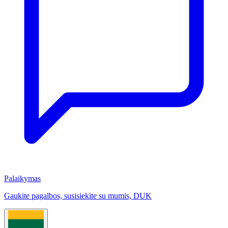
Palaikymas
Gaukite pagalbos, susisiekite su mumis, DUK