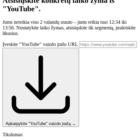
Atsisiųskite konkretų
laiko žyma iš
"YouTube".
Jums nereikia viso 2 valandų srauto – jums reikia nuo 12:34 iki
13:56. Nustatykite laiko žymas, atsisiųskite tik segmentą, praleiskite
likusius.
Įveskite "YouTube" vaizdo įrašo URL
Apkarpykite "YouTube" vaizdo įrašą
→
Tikslumas