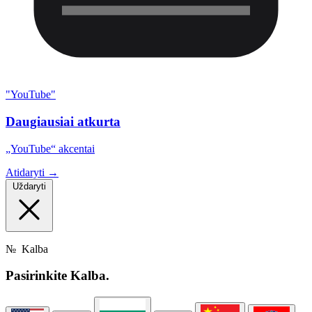
"YouTube"
Daugiausiai atkurta
„YouTube“ akcentai
Atidaryti →
Uždaryti
№
Kalba
Pasirinkite
Kalba.