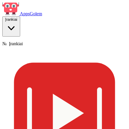
Apps
Golem
Įrankiai
№
Įrankiai