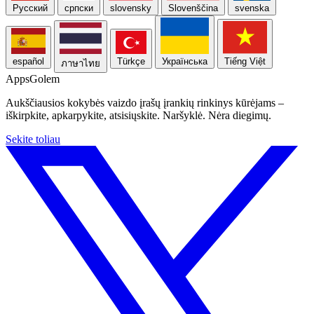
Русский
српски
slovensky
Slovenščina
svenska
español
Türkçe
Українська
Tiếng Việt
ภาษาไทย
Apps
Golem
Aukščiausios kokybės vaizdo įrašų įrankių rinkinys kūrėjams –
iškirpkite, apkarpykite, atsisiųskite. Naršyklė. Nėra diegimų.
Sekite toliau