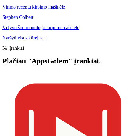
Virimo receptų kirpimo mašinėlė
Stephen Colbert
Vėlyvo šou monologo kirpimo mašinėlė
Naršyti visus kūrėjus
→
№
Įrankiai
Plačiau
"AppsGolem" įrankiai.