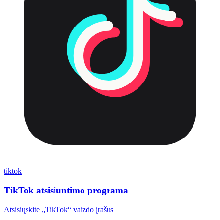
tiktok
TikTok atsisiuntimo programa
Atsisiųskite „TikTok“ vaizdo įrašus