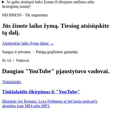
Ar galiu atsisiųsti laiko žymas iš ribojamo amžiaus arba
tiesioginių srautų?
HH:MM:SS · Tik segmentas
Jūs žinote laiko žymą.
Tiesiog atsisiųskite
tą dalį.
Atsisiųskite laiko žymą dabar
→
Saugus ir privatus · Pinigų grąžinimo garantija
№ 14
/ Vadovai
Daugiau "YouTube" pjaustytuvo
vadovai.
Tinklalaidės
Tinklalaidės iškirpimas iš "YouTube"
Ištraukite Joe Roganą, Lexą Fridmaną ar bet kurią podcast'o
akimirką kaip MP4 arba MP3.