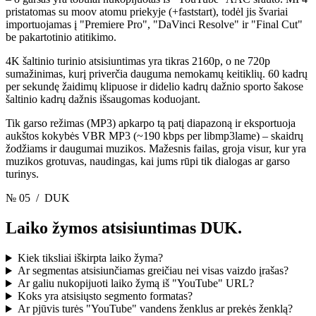
pristatomas su moov atomu priekyje (+faststart), todėl jis švariai
importuojamas į "Premiere Pro", "DaVinci Resolve" ir "Final Cut"
be pakartotinio atitikimo.
4K šaltinio turinio atsisiuntimas yra tikras 2160p, o ne 720p
sumažinimas, kurį priverčia dauguma nemokamų keitiklių. 60 kadrų
per sekundę žaidimų klipuose ir didelio kadrų dažnio sporto šakose
šaltinio kadrų dažnis išsaugomas koduojant.
Tik garso režimas (MP3) apkarpo tą patį diapazoną ir eksportuoja
aukštos kokybės VBR MP3 (~190 kbps per libmp3lame) – skaidrų
žodžiams ir daugumai muzikos. Mažesnis failas, groja visur, kur yra
muzikos grotuvas, naudingas, kai jums rūpi tik dialogas ar garso
turinys.
№ 05
/ DUK
Laiko žymos atsisiuntimas
DUK.
Kiek tiksliai iškirpta laiko žyma?
Ar segmentas atsisiunčiamas greičiau nei visas vaizdo įrašas?
Ar galiu nukopijuoti laiko žymą iš "YouTube" URL?
Koks yra atsisiųsto segmento formatas?
Ar pjūvis turės "YouTube" vandens ženklus ar prekės ženklą?