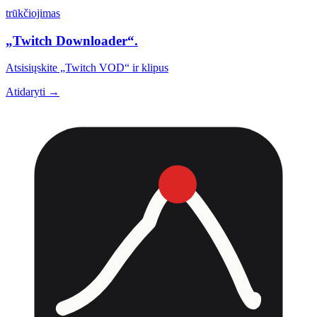
trūkčiojimas
„Twitch Downloader“.
Atsisiųskite „Twitch VOD“ ir klipus
Atidaryti →