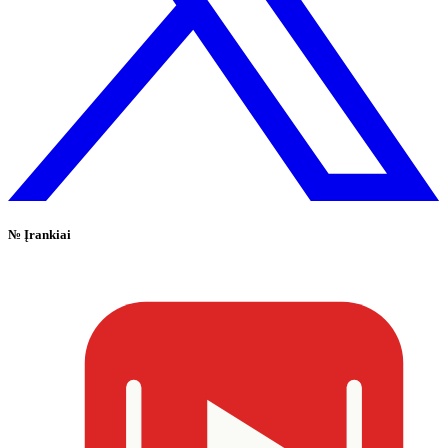
№
Įrankiai