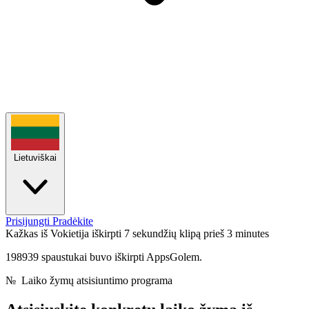
Lietuviškai
Prisijungti
Pradėkite
Kažkas iš Vokietija iškirpti 7 sekundžių klipą
prieš 3 minutes
198939 spaustukai buvo iškirpti AppsGolem.
№
Laiko žymų atsisiuntimo programa