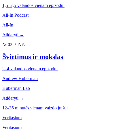
1,5–2,5 valandos vienam epizodui
All-In Podcast
All-In
Atidaryti →
№ 02
/ Niša
Švietimas ir mokslas
2–4 valandos vienam epizodui
Andrew Huberman
Huberman Lab
Atidaryti →
12–35 minutės vienam vaizdo įrašui
Veritasium
Veritasium