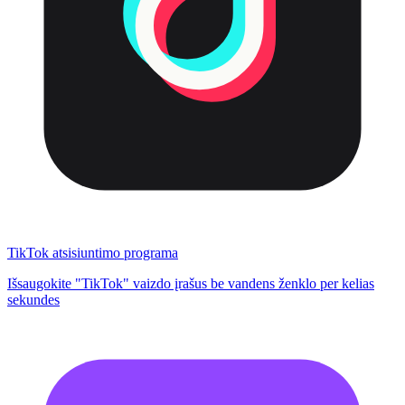
TikTok atsisiuntimo programa
Išsaugokite "TikTok" vaizdo įrašus be vandens ženklo per kelias
sekundes