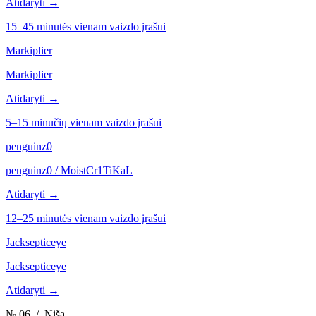
Atidaryti →
15–45 minutės vienam vaizdo įrašui
Markiplier
Markiplier
Atidaryti →
5–15 minučių vienam vaizdo įrašui
penguinz0
penguinz0 / MoistCr1TiKaL
Atidaryti →
12–25 minutės vienam vaizdo įrašui
Jacksepticeye
Jacksepticeye
Atidaryti →
№ 06
/ Niša