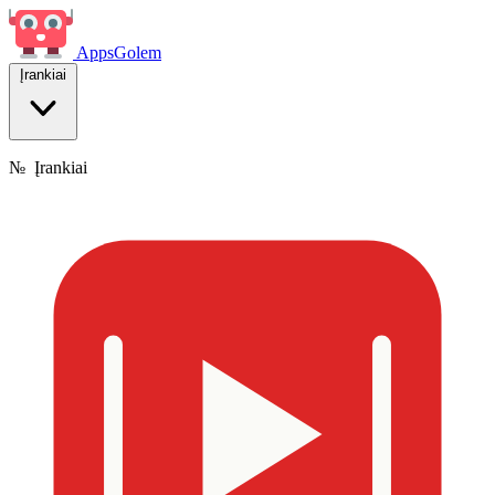
Apps
Golem
Įrankiai
№
Įrankiai