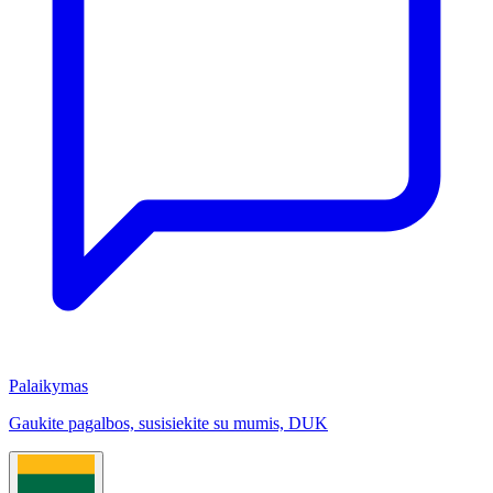
Palaikymas
Gaukite pagalbos, susisiekite su mumis, DUK