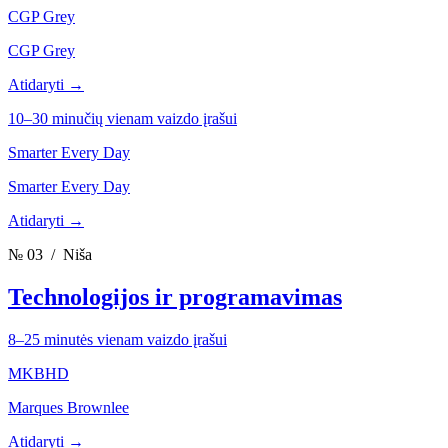
CGP Grey
CGP Grey
Atidaryti →
10–30 minučių vienam vaizdo įrašui
Smarter Every Day
Smarter Every Day
Atidaryti →
№ 03
/ Niša
Technologijos ir programavimas
8–25 minutės vienam vaizdo įrašui
MKBHD
Marques Brownlee
Atidaryti →