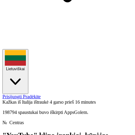
Lietuviškai
Prisijungti
Pradėkite
Kažkas iš Italija ištraukė 4 garso
prieš 16 minutes
198794 spaustukai buvo iškirpti AppsGolem.
№
Centras