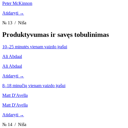
Peter McKinnon
Atidaryti →
№ 13
/ Niša
Produktyvumas ir savęs tobulinimas
10–25 minutės vienam vaizdo įrašui
Ali Abdaal
Ali Abdaal
Atidaryti →
8–18 minučių vienam vaizdo įrašui
Matt D'Avella
Matt D'Avella
Atidaryti →
№ 14
/ Niša