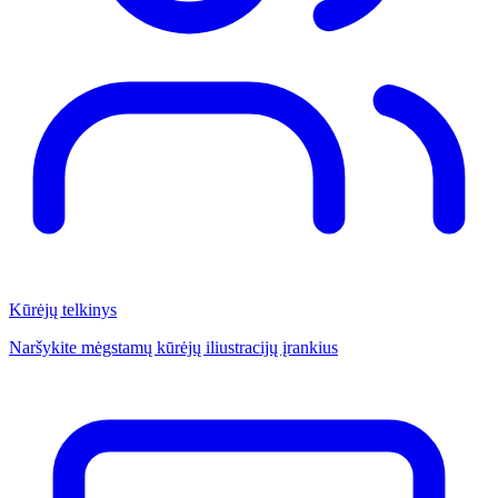
Kūrėjų telkinys
Naršykite mėgstamų kūrėjų iliustracijų įrankius