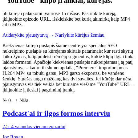
"YouTube" klipo įrankiai,
kūrėjas.
56 kūrėjai palaikomi įvairiose 15 nišose. Pasirinkite kūrėją,
įklijuokite epizodo URL, išskleiskite bet kurią akimirką kaip MP4
arba MP3.
Atidarykite pjaustytuvą
→
Naršykite kūrėjus žemiau
Kiekvienas kūrėjo puslapis šiame centre yra specialus SEO
nukreipimo puslapis su kūrėjams skirtais patarimais: kur rasti skyrių
laiko žymas, kaip praleisti rėmėjų segmentus, kokie klipų ilgiai tinka
laidos formatui. Apačioje kiekvienas puslapis nukreipiamas į tą patį
pjaustytuvą – kadrų tikslumo apdaila, "Premiere" importuojamas
H.264 MP4 su tobulu garsu, MP3 garso eksportas, be vandens
ženklų. Sąrašas auga maždaug kas dvi savaites. Jei kūrėjo dar nėra,
pjaustytuvas vis tiek veikia bet kuriame viešame "YouTube" URL –
įklijuokite jį tiesiai į pagrindinį įrankį.
№ 01
/ Niša
Podcast'ai ir ilgos formos interviu
2,5–4 valandos vienam epizodui
Joe Rogan