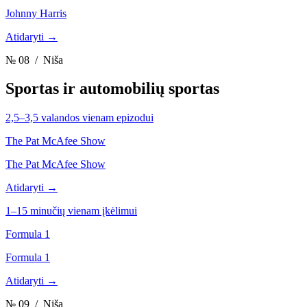
Johnny Harris
Atidaryti →
№ 08
/ Niša
Sportas ir automobilių sportas
2,5–3,5 valandos vienam epizodui
The Pat McAfee Show
The Pat McAfee Show
Atidaryti →
1–15 minučių vienam įkėlimui
Formula 1
Formula 1
Atidaryti →
№ 09
/ Niša