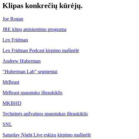
Klipas
konkrečių kūrėjų.
Joe Rogan
JRE klipų atsisiuntimo programa
Lex Fridman
Lex Fridman Podcast kirpimo mašinėlė
Andrew Huberman
"Huberman Lab" segmentai
MrBeast
MrBeast spaustuko ištraukiklis
MKBHD
Techninės apžvalgos spaustukas ištraukiklis
SNL
Saturday Night Live eskizų kirpimo mašinėlė