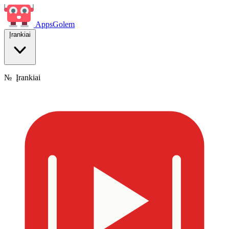
Apps
Golem
Įrankiai
№
Įrankiai