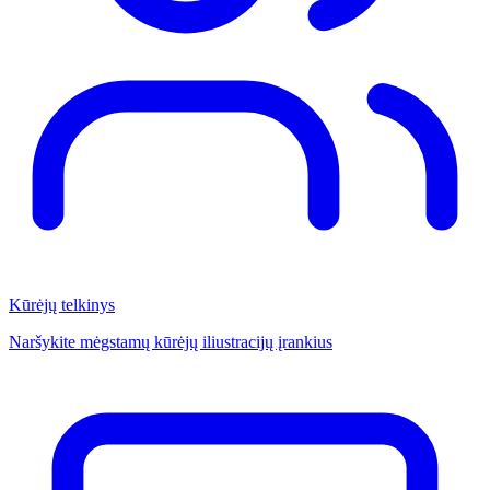
Kūrėjų telkinys
Naršykite mėgstamų kūrėjų iliustracijų įrankius