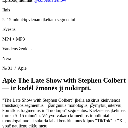
Epizodų radimas
@colbertlateshow
Ilgis
5–15 minučių vienam įkeltam segmentui
Išvestis
MP4 + MP3
Vandens ženklas
Nėra
№ 01
/ Apie
Apie The Late Show with Stephen Colbert
—
ir kodėl žmonės jį nukirpti.
"The Late Show with Stephen Colbert" įkelia atskirus kiekvienos
transliacijos segmentus – įžanginius monologus, įžymybių interviu,
komiškus fragmentus ir "Tuo tarpu" segmentus. Kiekvienas įkėlimas
trunka 5–15 minučių. Vėlyvo vakaro komedijos ir politiniai
monologai nuolat sukuria labai bendrinamus klipus "TikTok" ir "X",
ypač naujienų ciklų metu.