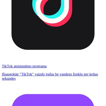
TikTok atsisiuntimo programa
Išsaugokite "TikTok" vaizdo įrašus be vandens ženklo per kelias
sekundes