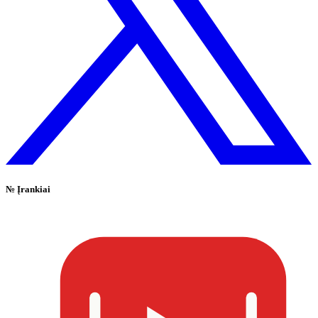
№
Įrankiai