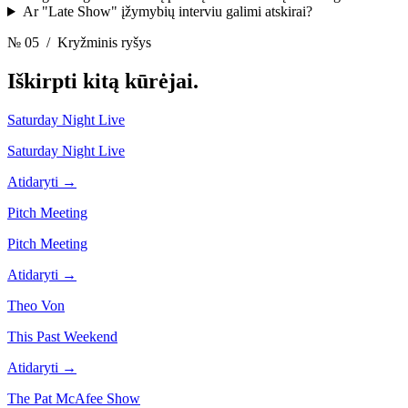
Ar "Late Show" įžymybių interviu galimi atskirai?
№ 05
/ Kryžminis ryšys
Iškirpti kitą
kūrėjai.
Saturday Night Live
Saturday Night Live
Atidaryti →
Pitch Meeting
Pitch Meeting
Atidaryti →
Theo Von
This Past Weekend
Atidaryti →
The Pat McAfee Show