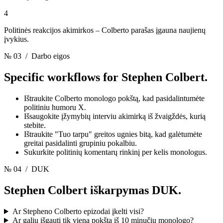
4
Politinės reakcijos akimirkos – Colberto parašas įgauna naujienų
įvykius.
№ 03
/ Darbo eigos
Specific workflows for
Stephen Colbert.
Ištraukite Colberto monologo pokštą, kad pasidalintumėte
politiniu humoru X.
Išsaugokite įžymybių interviu akimirką iš žvaigždės, kurią
stebite.
Ištraukite "Tuo tarpu" greitos ugnies bitą, kad galėtumėte
greitai pasidalinti grupiniu pokalbiu.
Sukurkite politinių komentarų rinkinį per kelis monologus.
№ 04
/ DUK
Stephen Colbert iškarpymas
DUK.
Ar Stepheno Colberto epizodai įkelti visi?
Ar galiu išgauti tik vieną pokštą iš 10 minučių monologo?