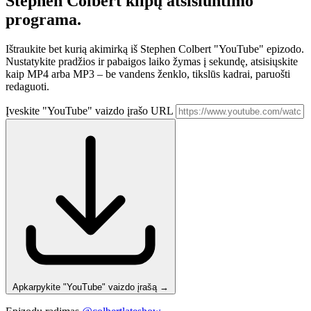
Stephen Colbert
klipų atsisiuntimo
programa.
Ištraukite bet kurią akimirką iš Stephen Colbert "YouTube" epizodo.
Nustatykite pradžios ir pabaigos laiko žymas į sekundę, atsisiųskite
kaip MP4 arba MP3 – be vandens ženklo, tikslūs kadrai, paruošti
redaguoti.
Įveskite "YouTube" vaizdo įrašo URL
Apkarpykite "YouTube" vaizdo įrašą
→