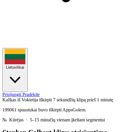
Lietuviškai
Prisijungti
Pradėkite
Kažkas iš Vokietija iškirpti 7 sekundžių klipą
prieš 1 minutę
199061 spaustukai buvo iškirpti AppsGolem.
№
Kūrėjas · 5–15 minučių vienam įkeltam segmentui