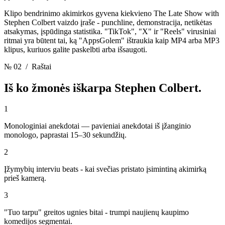
Klipo bendrinimo akimirkos gyvena kiekvieno The Late Show with
Stephen Colbert vaizdo įraše - punchline, demonstracija, netikėtas
atsakymas, įspūdinga statistika. "TikTok", "X" ir "Reels" virusiniai
ritmai yra būtent tai, ką "AppsGolem" ištraukia kaip MP4 arba MP3
klipus, kuriuos galite paskelbti arba išsaugoti.
№ 02
/ Raštai
Iš ko žmonės iškarpa
Stephen Colbert.
1
Monologiniai anekdotai — pavieniai anekdotai iš įžanginio
monologo, paprastai 15–30 sekundžių.
2
Įžymybių interviu beats - kai svečias pristato įsimintiną akimirką
prieš kamerą.
3
"Tuo tarpu" greitos ugnies bitai - trumpi naujienų kaupimo
komedijos segmentai.