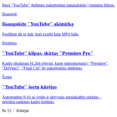
Ilgus "YouTube" įkėlimus pakartotinai panaudokite į trumpus klipus.
Išsaugoti
Išsaugokite "YouTube" akimirką
Pasilikite tik tą dalį, kuri svarbi kaip MP4 failą.
Premjera
"YouTube" klipas, skirtas "Premiere Pro"
Kadrų tikslumas H.264 pjūviai, kurie importuojami į "Premiere",
"DaVinci", "Final Cut" be pakartotinio atitikimo.
Šortai
"YouTube" šortų kūrėjas
Automatinis 9:16 su veido ir aktyvaus garsiakalbio sekimu –
nereikia rankinio kadro keitimo.
№ 15
/ Kūrėjai