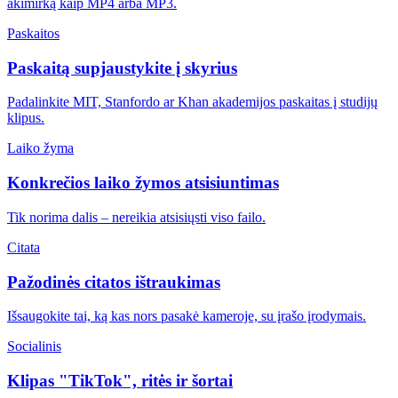
akimirką kaip MP4 arba MP3.
Paskaitos
Paskaitą supjaustykite į skyrius
Padalinkite MIT, Stanfordo ar Khan akademijos paskaitas į studijų
klipus.
Laiko žyma
Konkrečios laiko žymos atsisiuntimas
Tik norima dalis – nereikia atsisiųsti viso failo.
Citata
Pažodinės citatos ištraukimas
Išsaugokite tai, ką kas nors pasakė kameroje, su įrašo įrodymais.
Socialinis
Klipas "TikTok", ritės ir šortai