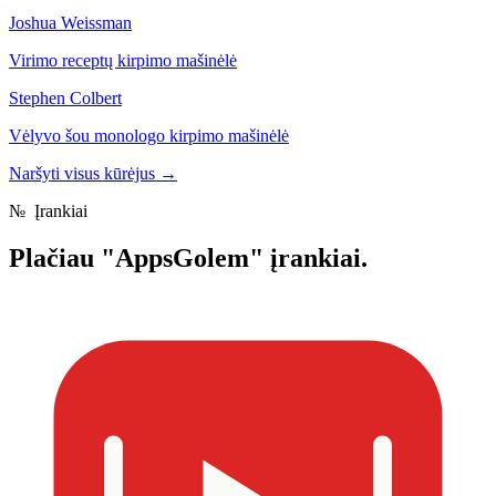
Joshua Weissman
Virimo receptų kirpimo mašinėlė
Stephen Colbert
Vėlyvo šou monologo kirpimo mašinėlė
Naršyti visus kūrėjus
→
№
Įrankiai
Plačiau
"AppsGolem" įrankiai.