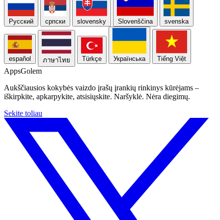
Русский
српски
slovensky
Slovenščina
svenska
español
Türkçe
Українська
Tiếng Việt
ภาษาไทย
Apps
Golem
Aukščiausios kokybės vaizdo įrašų įrankių rinkinys kūrėjams –
iškirpkite, apkarpykite, atsisiųskite. Naršyklė. Nėra diegimų.
Sekite toliau