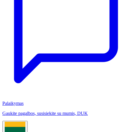
Palaikymas
Gaukite pagalbos, susisiekite su mumis, DUK