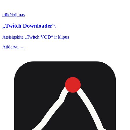
trūkčiojimas
„Twitch Downloader“.
Atsisiųskite „Twitch VOD“ ir klipus
Atidaryti →