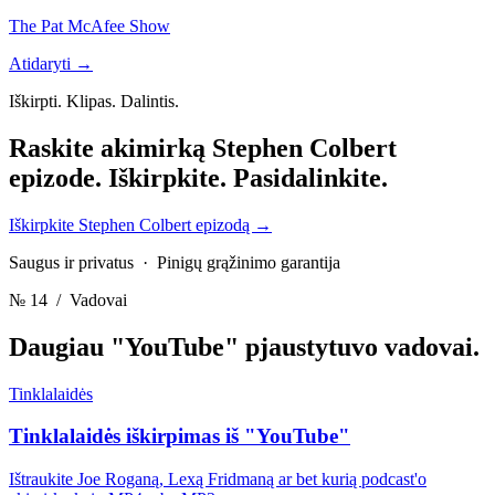
The Pat McAfee Show
Atidaryti →
Iškirpti. Klipas. Dalintis.
Raskite akimirką Stephen Colbert
epizode.
Iškirpkite. Pasidalinkite.
Iškirpkite Stephen Colbert epizodą
→
Saugus ir privatus · Pinigų grąžinimo garantija
№ 14
/ Vadovai
Daugiau "YouTube" pjaustytuvo
vadovai.
Tinklalaidės
Tinklalaidės iškirpimas iš "YouTube"
Ištraukite Joe Roganą, Lexą Fridmaną ar bet kurią podcast'o