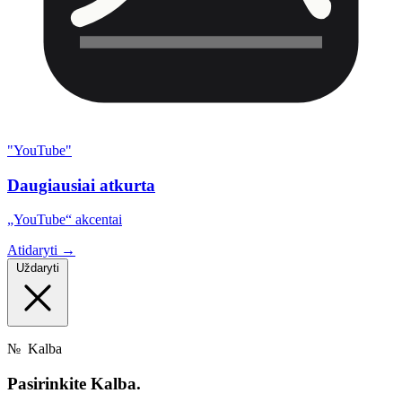
"YouTube"
Daugiausiai atkurta
„YouTube“ akcentai
Atidaryti →
Uždaryti
№
Kalba
Pasirinkite
Kalba.