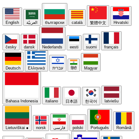
English
العربيّة
български
català
Hrvatski
繁體中文
česky
dansk
Nederlands
eesti
suomi
français
Deutsch
Ελληνικά
עברית
हिंदी
Magyar
Bahasa Indonesia
italiano
latviešu
日本語
한국어
Lietuviškai
●
norsk
فارسی
polski
Português
Română