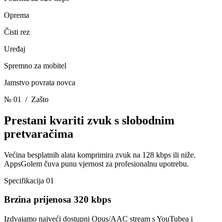
Oprema
Čisti rez
Uređaj
Spremno za mobitel
Jamstvo povrata novca
№ 01
/ Zašto
Prestani kvariti zvuk
s slobodnim
pretvaračima
Većina besplatnih alata komprimira zvuk na 128 kbps ili niže.
AppsGolem čuva punu vjernost za profesionalnu upotrebu.
Specifikacija 01
Brzina prijenosa 320 kbps
Izdvajamo najveći dostupni Opus/AAC stream s YouTubea i