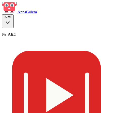
Apps
Golem
Alati
№
Alati