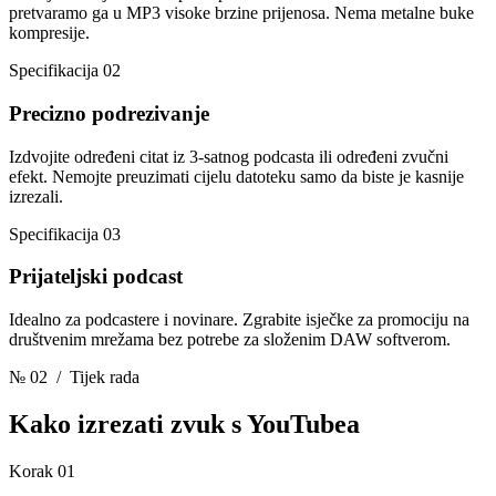
pretvaramo ga u MP3 visoke brzine prijenosa. Nema metalne buke
kompresije.
Specifikacija 02
Precizno podrezivanje
Izdvojite određeni citat iz 3-satnog podcasta ili određeni zvučni
efekt. Nemojte preuzimati cijelu datoteku samo da biste je kasnije
izrezali.
Specifikacija 03
Prijateljski podcast
Idealno za podcastere i novinare. Zgrabite isječke za promociju na
društvenim mrežama bez potrebe za složenim DAW softverom.
№ 02
/ Tijek rada
Kako izrezati zvuk
s YouTubea
Korak 01