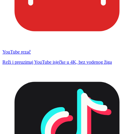
YouTube rezač
Reži i preuzimaj YouTube isječke u 4K, bez vodenog žiga