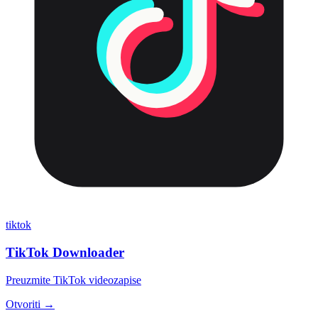
tiktok
TikTok Downloader
Preuzmite TikTok videozapise
Otvoriti →