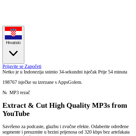
Hrvatski
Prijavite se
Započeti
Netko je u Indonezija snimio 34-sekundni isječak
Prije 54 minuta
198767 isječke su izrezane s AppsGolem.
№
MP3 rezač
Extract & Cut
High Quality MP3s
from
YouTube
Savršeno za podcaste, glazbu i zvučne efekte. Odaberite određene
segmente i preuzmite u brzini prijenosa od 320 kbps bez artefakata