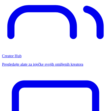
Creator Hub
Pregledajte alate za isječke svojih omiljenih kreatora