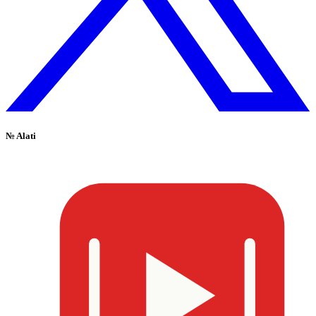
№
Alati