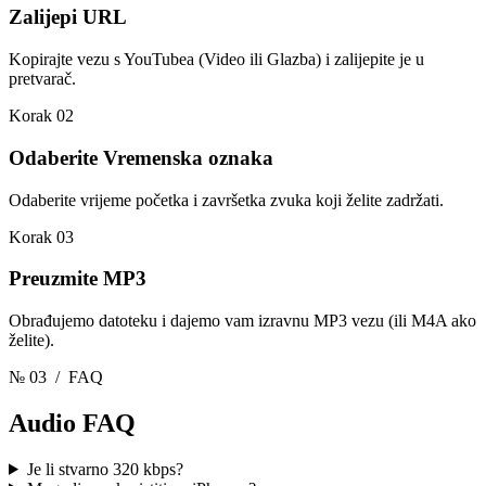
Zalijepi URL
Kopirajte vezu s YouTubea (Video ili Glazba) i zalijepite je u
pretvarač.
Korak 02
Odaberite Vremenska oznaka
Odaberite vrijeme početka i završetka zvuka koji želite zadržati.
Korak 03
Preuzmite MP3
Obrađujemo datoteku i dajemo vam izravnu MP3 vezu (ili M4A ako
želite).
№ 03
/ FAQ
Audio
FAQ
Je li stvarno 320 kbps?