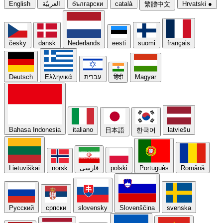
English
العربيّة
български
català
Hrvatski
●
繁體中文
česky
dansk
Nederlands
eesti
suomi
français
Deutsch
Ελληνικά
עברית
हिंदी
Magyar
Bahasa Indonesia
italiano
latviešu
日本語
한국어
Lietuviškai
norsk
فارسی
polski
Português
Română
Русский
српски
slovensky
Slovenščina
svenska