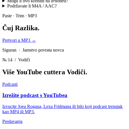
Mogu li ovo koristiti na iPhoneu?
Podržavate li M4A / AAC?
Paste · Trim · MP3
Čuj
Razlika.
Pretvori u MP3
→
Siguran · Jamstvo povrata novca
№ 14
/ Vodiči
Više YouTube cuttera
Vodiči.
Podcasti
Izrežite podcast s YouTubea
Izvucite Joea Rogana, Lexa Fridmana ili bilo koji podcast trenutak
kao MP4 ili MP3.
Predavanja