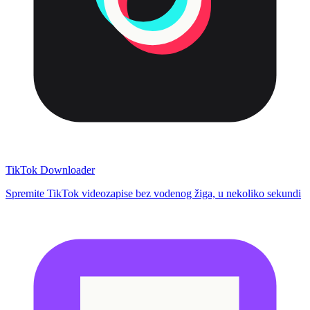
TikTok Downloader
Spremite TikTok videozapise bez vodenog žiga, u nekoliko sekundi