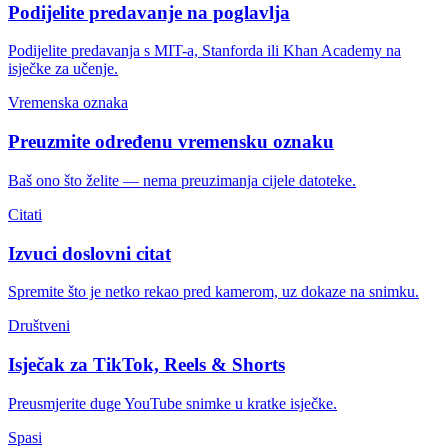
Podijelite predavanje na poglavlja
Podijelite predavanja s MIT-a, Stanforda ili Khan Academy na
isječke za učenje.
Vremenska oznaka
Preuzmite određenu vremensku oznaku
Baš ono što želite — nema preuzimanja cijele datoteke.
Citati
Izvuci doslovni citat
Spremite što je netko rekao pred kamerom, uz dokaze na snimku.
Društveni
Isječak za TikTok, Reels & Shorts
Preusmjerite duge YouTube snimke u kratke isječke.
Spasi