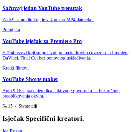
Sačuvaj jedan YouTube trenutak
Zadrži samo dio koji je važan kao MP4 datoteku.
Premijera
YouTube isječak za Premiere Pro
H.264 rezovi koji su precizni prema kadrovima uvoze se u Premiere,
DaVinci, Final Cut bez ponovnog usklađivanja.
Kratki filmovi
YouTube Shorts maker
Auto 9:16 s praćenjem lica i aktivnog govornika — bez ručnog
preoblikovanja okvira.
№ 15
/ Stvaratelji
Isječak
Specifični kreatori.
Joe Rogan