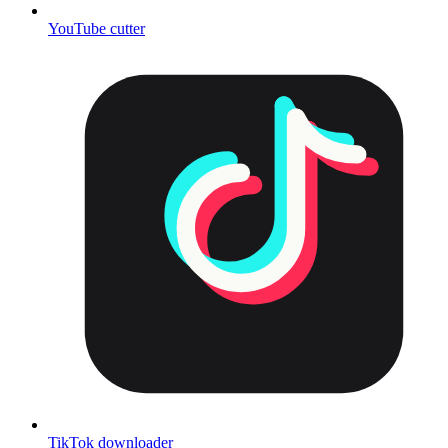
YouTube cutter
TikTok downloader