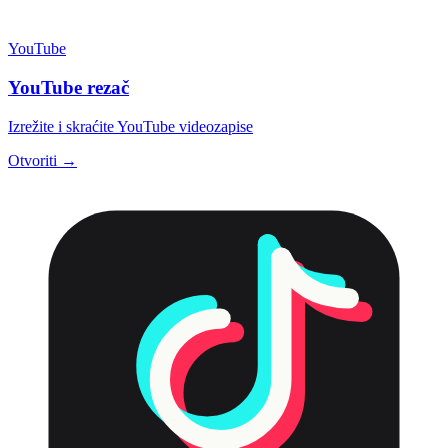
YouTube
YouTube rezač
Izrežite i skraćite YouTube videozapise
Otvoriti →