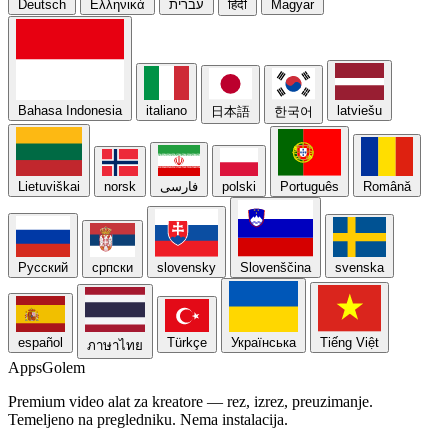
Deutsch
Ελληνικά
עברית
हिंदी
Magyar
Bahasa Indonesia
italiano
latviešu
日本語
한국어
Lietuviškai
norsk
فارسی
polski
Português
Română
Русский
српски
slovensky
Slovenščina
svenska
español
Türkçe
Українська
Tiếng Việt
ภาษาไทย
Apps
Golem
Premium video alat za kreatore — rez, izrez, preuzimanje.
Temeljeno na pregledniku. Nema instalacija.