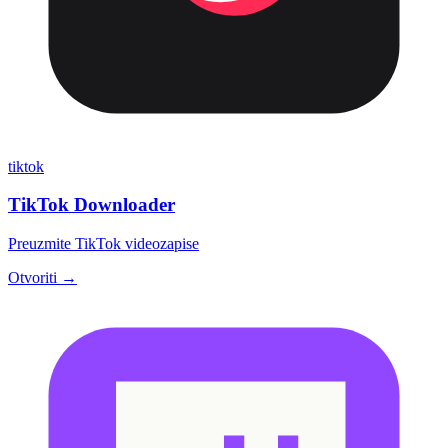
tiktok
TikTok Downloader
Preuzmite TikTok videozapise
Otvoriti →