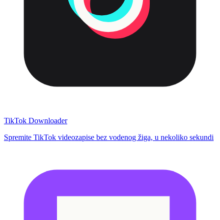
TikTok Downloader
Spremite TikTok videozapise bez vodenog žiga, u nekoliko sekundi