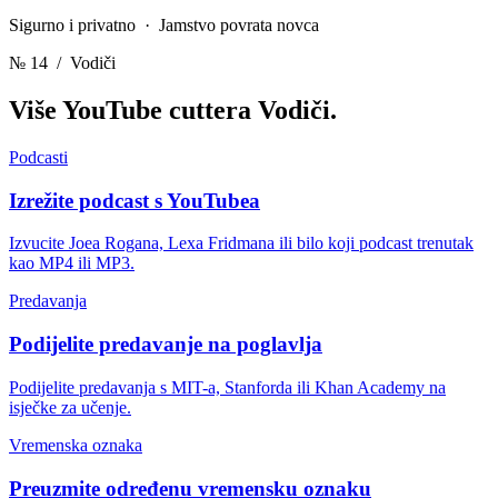
Sigurno i privatno · Jamstvo povrata novca
№ 14
/ Vodiči
Više YouTube cuttera
Vodiči.
Podcasti
Izrežite podcast s YouTubea
Izvucite Joea Rogana, Lexa Fridmana ili bilo koji podcast trenutak
kao MP4 ili MP3.
Predavanja
Podijelite predavanje na poglavlja
Podijelite predavanja s MIT-a, Stanforda ili Khan Academy na
isječke za učenje.
Vremenska oznaka
Preuzmite određenu vremensku oznaku