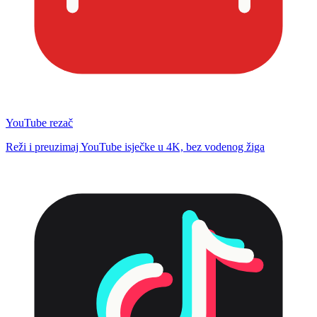
YouTube rezač
Reži i preuzimaj YouTube isječke u 4K, bez vodenog žiga