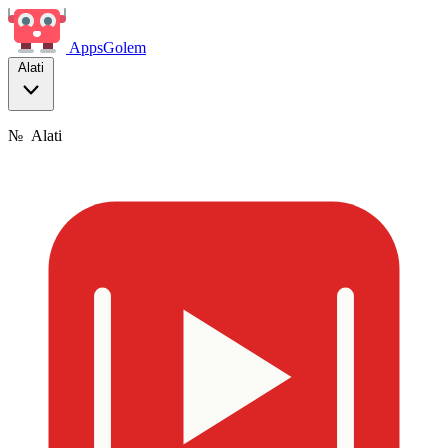
Apps
Golem
Alati
№
Alati