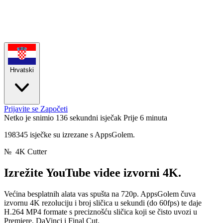
Hrvatski
Prijavite se
Započeti
Netko je snimio 136 sekundni isječak
Prije 6 minuta
198345 isječke su izrezane s AppsGolem.
№
4K Cutter
Izrežite YouTube videe
izvorni 4K.
Većina besplatnih alata vas spušta na 720p. AppsGolem čuva
izvornu 4K rezoluciju i broj sličica u sekundi (do 60fps) te daje
H.264 MP4 formate s preciznošću sličica koji se čisto uvozi u
Premiere, DaVinci i Final Cut.