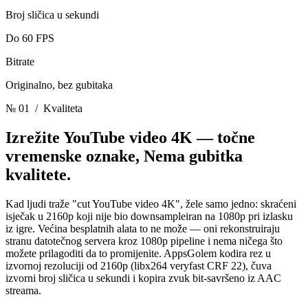
Broj sličica u sekundi
Do 60 FPS
Bitrate
Originalno, bez gubitaka
№ 01
/ Kvaliteta
Izrežite YouTube video 4K — točne
vremenske oznake,
Nema gubitka
kvalitete.
Kad ljudi traže "cut YouTube video 4K", žele samo jedno: skraćeni
isječak u 2160p koji nije bio downsampleiran na 1080p pri izlasku
iz igre. Većina besplatnih alata to ne može — oni rekonstruiraju
stranu datotečnog servera kroz 1080p pipeline i nema ničega što
možete prilagoditi da to promijenite. AppsGolem kodira rez u
izvornoj rezoluciji od 2160p (libx264 veryfast CRF 22), čuva
izvorni broj sličica u sekundi i kopira zvuk bit-savršeno iz AAC
streama.