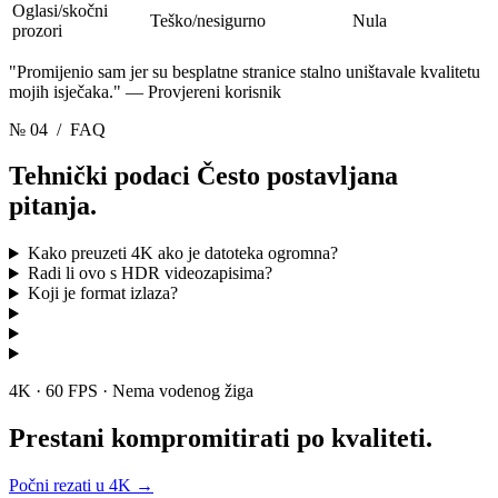
Oglasi/skočni
Teško/nesigurno
Nula
prozori
"Promijenio sam jer su besplatne stranice stalno uništavale kvalitetu
mojih isječaka." —
Provjereni korisnik
№ 04
/ FAQ
Tehnički podaci
Često postavljana
pitanja.
Kako preuzeti 4K ako je datoteka ogromna?
Radi li ovo s HDR videozapisima?
Koji je format izlaza?
4K · 60 FPS · Nema vodenog žiga
Prestani kompromitirati
po kvaliteti.
Počni rezati u 4K
→