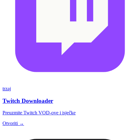
trzaj
Twitch Downloader
Preuzmite Twitch VOD-ove i isječke
Otvoriti →