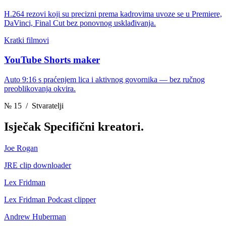
H.264 rezovi koji su precizni prema kadrovima uvoze se u Premiere,
DaVinci, Final Cut bez ponovnog usklađivanja.
Kratki filmovi
YouTube Shorts maker
Auto 9:16 s praćenjem lica i aktivnog govornika — bez ručnog
preoblikovanja okvira.
№ 15
/ Stvaratelji
Isječak
Specifični kreatori.
Joe Rogan
JRE clip downloader
Lex Fridman
Lex Fridman Podcast clipper
Andrew Huberman