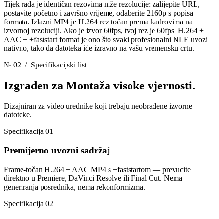
Tijek rada je identičan rezovima niže rezolucije: zalijepite URL,
postavite početno i završno vrijeme, odaberite 2160p s popisa
formata. Izlazni MP4 je H.264 rez točan prema kadrovima na
izvornoj rezoluciji. Ako je izvor 60fps, tvoj rez je 60fps. H.264 +
AAC + +faststart format je ono što svaki profesionalni NLE uvozi
nativno, tako da datoteka ide izravno na vašu vremensku crtu.
№ 02
/ Specifikacijski list
Izgrađen za
Montaža visoke vjernosti.
Dizajniran za video urednike koji trebaju neobrađene izvorne
datoteke.
Specifikacija 01
Premijerno uvozni sadržaj
Frame-točan H.264 + AAC MP4 s +faststartom — prevucite
direktno u Premiere, DaVinci Resolve ili Final Cut. Nema
generiranja posrednika, nema rekonformizma.
Specifikacija 02