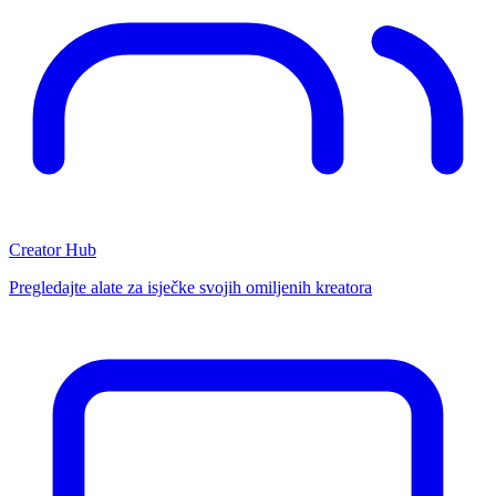
Creator Hub
Pregledajte alate za isječke svojih omiljenih kreatora