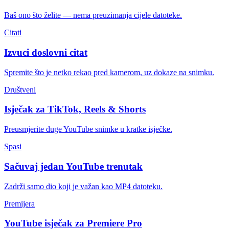
Baš ono što želite — nema preuzimanja cijele datoteke.
Citati
Izvuci doslovni citat
Spremite što je netko rekao pred kamerom, uz dokaze na snimku.
Društveni
Isječak za TikTok, Reels & Shorts
Preusmjerite duge YouTube snimke u kratke isječke.
Spasi
Sačuvaj jedan YouTube trenutak
Zadrži samo dio koji je važan kao MP4 datoteku.
Premijera
YouTube isječak za Premiere Pro