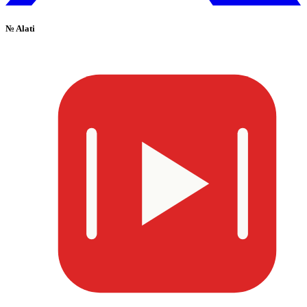
№
Alati