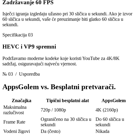
Zadržavanje 60 FPS
Isječci igranja izgledaju užasno pri 30 sličica u sekundi. Ako je izvor
60 sličica u sekundi, vaše će preuzimanje biti glatko 60 sličica u
sekundi.
Specifikacija 03
HEVC i VP9 spremni
Podržavamo moderne kodeke koje koristi YouTube za 4K/8K
sadržaj, osiguravajući najveću vjernost.
№ 03
/ Usporedba
AppsGolem vs.
Besplatni pretvarači.
Značajka
Tipični besplatni alat
AppsGolem
Maksimalna
720p / 1080p
4K (2160p)
razlučivost
Ograničeno na 30 sličica u
Do 60 sličica u
Frame Rate
sekundi
sekundi
Vodeni žigovi
Da (često)
Nikada