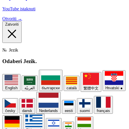
YouTube istaknuti
Otvoriti →
Zatvoriti
№
Jezik
Odaberi
Jezik.
English
العربيّة
български
català
Hrvatski
●
繁體中文
česky
dansk
Nederlands
eesti
suomi
français