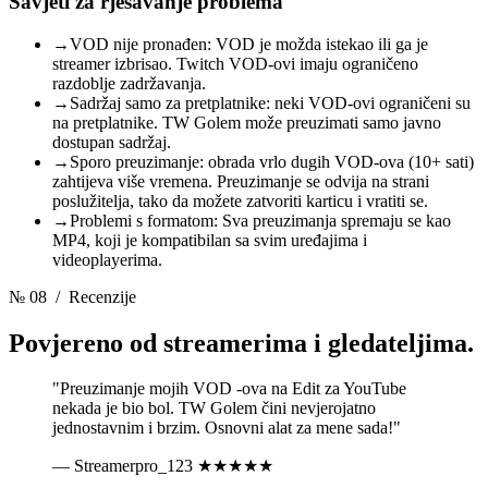
Savjeti za rješavanje problema
→
VOD nije pronađen: VOD je možda istekao ili ga je
streamer izbrisao. Twitch VOD-ovi imaju ograničeno
razdoblje zadržavanja.
→
Sadržaj samo za pretplatnike: neki VOD-ovi ograničeni su
na pretplatnike. TW Golem može preuzimati samo javno
dostupan sadržaj.
→
Sporo preuzimanje: obrada vrlo dugih VOD-ova (10+ sati)
zahtijeva više vremena. Preuzimanje se odvija na strani
poslužitelja, tako da možete zatvoriti karticu i vratiti se.
→
Problemi s formatom: Sva preuzimanja spremaju se kao
MP4, koji je kompatibilan sa svim uređajima i
videoplayerima.
№ 08
/ Recenzije
Povjereno od
streamerima i gledateljima.
"Preuzimanje mojih VOD -ova na Edit za YouTube
nekada je bio bol. TW Golem čini nevjerojatno
jednostavnim i brzim. Osnovni alat za mene sada!"
— Streamerpro_123
★★★★★