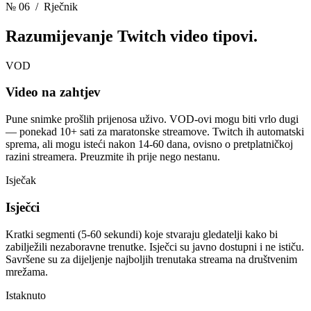
№ 06
/ Rječnik
Razumijevanje
Twitch video tipovi.
VOD
Video na zahtjev
Pune snimke prošlih prijenosa uživo. VOD-ovi mogu biti vrlo dugi
— ponekad 10+ sati za maratonske streamove. Twitch ih automatski
sprema, ali mogu isteći nakon 14-60 dana, ovisno o pretplatničkoj
razini streamera. Preuzmite ih prije nego nestanu.
Isječak
Isječci
Kratki segmenti (5-60 sekundi) koje stvaraju gledatelji kako bi
zabilježili nezaboravne trenutke. Isječci su javno dostupni i ne ističu.
Savršene su za dijeljenje najboljih trenutaka streama na društvenim
mrežama.
Istaknuto