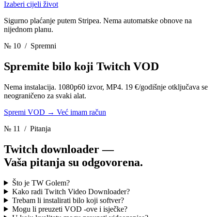
Izaberi cijeli život
Sigurno plaćanje putem Stripea. Nema automatske obnove na
nijednom planu.
№ 10
/ Spremni
Spremite bilo koji Twitch VOD
Nema instalacija. 1080p60 izvor, MP4. 19 €/godišnje otključava se
neograničeno za svaki alat.
Spremi VOD
→
Već imam račun
№ 11
/ Pitanja
Twitch downloader —
Vaša pitanja su odgovorena.
Što je TW Golem?
Kako radi Twitch Video Downloader?
Trebam li instalirati bilo koji softver?
Mogu li preuzeti VOD -ove i isječke?