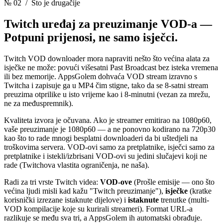
№ 02
/ Što je drugačije
Twitch uređaj za preuzimanje VOD-a —
Potpuni prijenosi, ne samo isječci.
Twitch VOD downloader mora napraviti nešto što većina alata za
isječke ne može: povući višesatni Past Broadcast bez isteka vremena
ili bez memorije. AppsGolem dohvaća VOD stream izravno s
Twitcha i zapisuje ga u MP4 čim stigne, tako da se 8-satni stream
preuzima otprilike u isto vrijeme kao i 8-minutni (vezan za mrežu,
ne za međuspremnik).
Kvaliteta izvora je očuvana. Ako je streamer emitirao na 1080p60,
vaše preuzimanje je 1080p60 — a ne ponovno kodirano na 720p30
kao što to rade mnogi besplatni downloaderi da bi uštedjeli na
troškovima servera. VOD-ovi samo za pretplatnike, isječci samo za
pretplatnike i istekli/izbrisani VOD-ovi su jedini slučajevi koji ne
rade (Twitchova vlastita ograničenja, ne naša).
Radi za tri vrste Twitch videa:
VOD-ove
(Prošle emisije — ono što
većina ljudi misli kad kažu "Twitch preuzimanje"),
isječke
(kratke
korisnički izrezane istaknute dijelove) i
istaknute
trenutke (multi-
VOD kompilacije koje su kurirali streameri). Format URL-a
razlikuje se među sva tri, a AppsGolem ih automatski obrađuje.