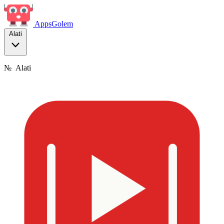
Apps
Golem
Alati
№
Alati