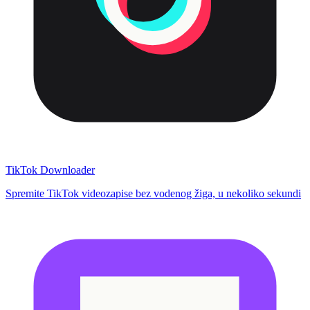
TikTok Downloader
Spremite TikTok videozapise bez vodenog žiga, u nekoliko sekundi