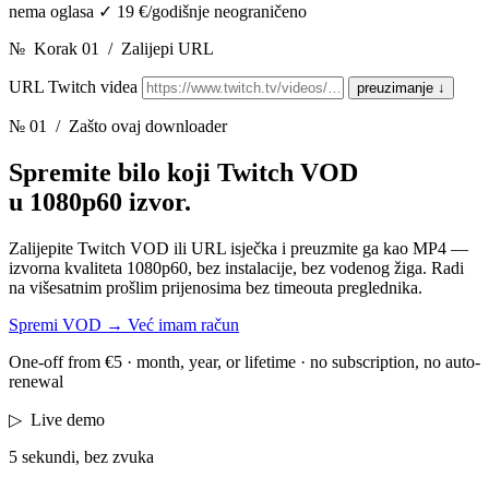
nema oglasa
✓
19 €/godišnje neograničeno
№
Korak 01
/
Zalijepi URL
URL Twitch videa
preuzimanje
↓
№ 01
/ Zašto ovaj downloader
Spremite bilo koji Twitch VOD
u 1080p60 izvor.
Zalijepite Twitch VOD ili URL isječka i preuzmite ga kao MP4 —
izvorna kvaliteta 1080p60, bez instalacije, bez vodenog žiga. Radi
na višesatnim prošlim prijenosima bez timeouta preglednika.
Spremi VOD
→
Već imam račun
One-off from €5 · month, year, or lifetime · no subscription, no auto-
renewal
▷
Live demo
5 sekundi, bez zvuka