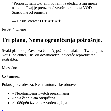
"Propustio sam tok, ali htio sam ga gledati izvan mreže
na putu. Ovaj je preuzimač savršeno radio za VOD.
Spasio me od punjenja!"
— CasualViewer99
★★★★★
№ 09
/ Cijene
Tri plana,
Nema ograničenja potrošnje.
Svaki plan otključava sva četiri AppsGolem alata — Twitch plus
YouTube cutter, TikTok downloader i najčešće reproduciran
ekstraktor.
Mjesečno
€5
/ mjesec
Pokušaj bez obveza. Nema automatske obnove.
✓
Neograničena Twitch preuzimanja
✓
Sva četiri alata otključana
✓
1080p60 izvor, bez vodenog žiga