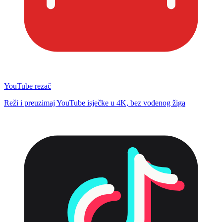
YouTube rezač
Reži i preuzimaj YouTube isječke u 4K, bez vodenog žiga