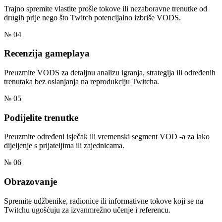
Trajno spremite vlastite prošle tokove ili nezaboravne trenutke od
drugih prije nego što Twitch potencijalno izbriše VODS.
№ 04
Recenzija gameplaya
Preuzmite VODS za detaljnu analizu igranja, strategija ili određenih
trenutaka bez oslanjanja na reprodukciju Twitcha.
№ 05
Podijelite trenutke
Preuzmite određeni isječak ili vremenski segment VOD -a za lako
dijeljenje s prijateljima ili zajednicama.
№ 06
Obrazovanje
Spremite udžbenike, radionice ili informativne tokove koji se na
Twitchu ugošćuju za izvanmrežno učenje i referencu.