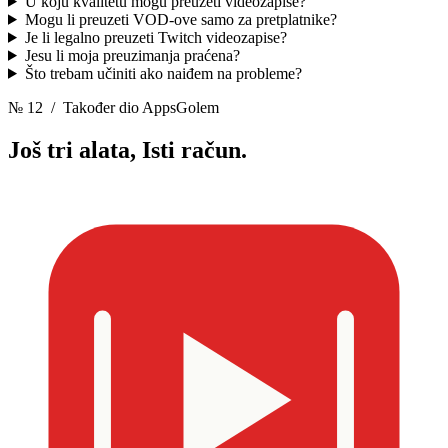
U koju kvalitetu mogu preuzeti videozapise?
Mogu li preuzeti VOD-ove samo za pretplatnike?
Je li legalno preuzeti Twitch videozapise?
Jesu li moja preuzimanja praćena?
Što trebam učiniti ako naiđem na probleme?
№ 12
/ Također dio AppsGolem
Još tri alata,
Isti račun.