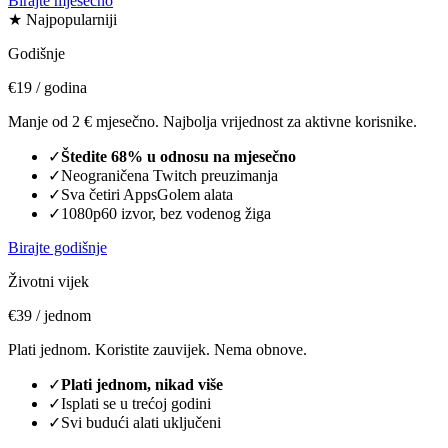
Birajte mjesečno
★ Najpopularniji
Godišnje
€19
/ godina
Manje od 2 € mjesečno. Najbolja vrijednost za aktivne korisnike.
✓
Štedite 68% u odnosu na mjesečno
✓
Neograničena Twitch preuzimanja
✓
Sva četiri AppsGolem alata
✓
1080p60 izvor, bez vodenog žiga
Birajte godišnje
Životni vijek
€39
/ jednom
Plati jednom. Koristite zauvijek. Nema obnove.
✓
Plati jednom, nikad više
✓
Isplati se u trećoj godini
✓
Svi budući alati uključeni