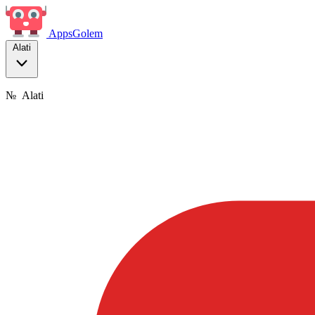
Apps
Golem
Alati
№
Alati