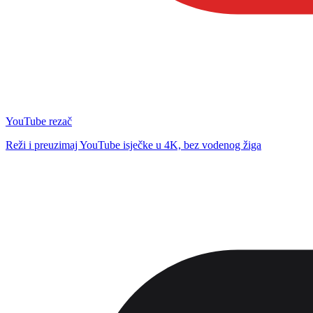
YouTube rezač
Reži i preuzimaj YouTube isječke u 4K, bez vodenog žiga